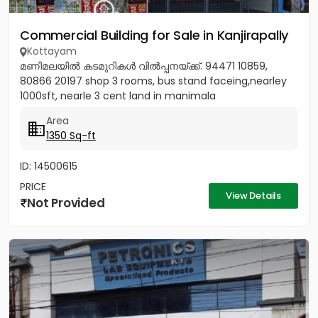
Commercial Building for Sale in Kanjirapally
Kottayam
മണിമലയിൽ കടമുറികൾ വിൽപ്പനയ്‌ക്ക്‎. 94471 10859,
80866 20197 shop 3 rooms, bus stand faceing,nearley
1000sft, nearle 3 cent land in manimala
Area
1350 Sq-ft
ID: 14500615
PRICE
View Details
Not Provided