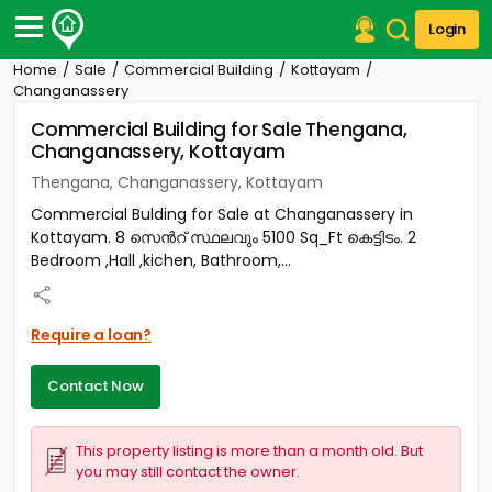
Login
Home
Sale
Commercial Building
Kottayam
Post Your Property
Changanassery
Commercial Building for Sale Thengana,
Post Your Requirement
Changanassery, Kottayam
Properties for Sale
Thengana, Changanassery, Kottayam
Properties for Rent
Commercial Bulding for Sale at Changanassery in
Premium Projects
Kottayam. 8 സെൻറ് സ്ഥലവും 5100 Sq_Ft കെട്ടിടം. 2
Finance Center
Bedroom ,Hall ,kichen, Bathroom,...
Our Services
Contact Us
Require a loan?
Contact Now
This property listing is more than a month old. But
you may still contact the owner.