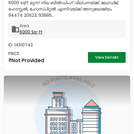
6000 sqft മൂന്ന് നില ബിൽഡിംഗ് വില്പനയ്ക്ക്. ലോഡ്ജ്,
ഹോസ്റ്റൽ, ഹോസ്പിറ്റൽ എന്നിവയ്‌ക്ക്‎ അനുയോജ്യം.
94474 20623, 93886...
Area
6000 Sq-ft
ID: 14510742
PRICE
View Details
Not Provided