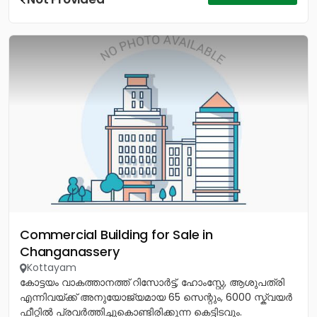
Commercial Building for Sale in
Changanassery
Kottayam
കോട്ടയം വാകത്താനത്ത് റിസോർട്ട്, ഹോംസ്റ്റേ, ആശുപത്രി
എന്നിവയ്ക്ക് അനുയോജ്യമായ 65 സെന്റും, 6000 സ്ക്വയർ
ഫീറ്റിൽ പ്രവർത്തിച്ചുകൊണ്ടിരിക്കുന്ന കെട്ടിടവും.