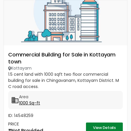
Commercial Building for Sale in Kottayam
town
Kottayam
1.5 cent land with 1000 sqft two floor commercial
building for sale in Chingavanam, Kottayam District. M
C road access.
Area
1000 Sq-ft
ID: 14548259
PRICE
View Details
Not Provided