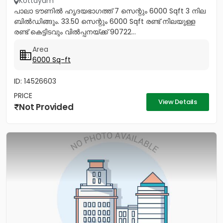
Kottayam
പാലാ ടൗണിൽ ഹൃദയഭാഗത്ത് 7 സെന്റും 6000 Sqft 3 നില
ബിൽഡിങ്ങും. 33.50 സെന്റും 6000 Sqft രണ്ട് നിലയുള്ള
രണ്ട് കെട്ടിടവും വിൽപ്പനയ്ക്ക് 90722...
Area
6000 Sq-ft
ID: 14526603
PRICE
View Details
Not Provided