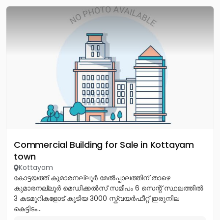
Commercial Building for Sale in Kottayam
town
Kottayam
കോട്ടയത്ത് കുമാരനല്ലൂർ മേൽപ്പാലത്തിന് താഴെ
കുമാരനല്ലൂർ മെഡിക്കൽസ് സമീപം 6 സെന്റ് സ്ഥലത്തിൽ
3 കടമുറികളോട് കൂടിയ 3000 സ്ക്വയർഫീറ്റ് ഇരുനില
കെട്ടിടം...