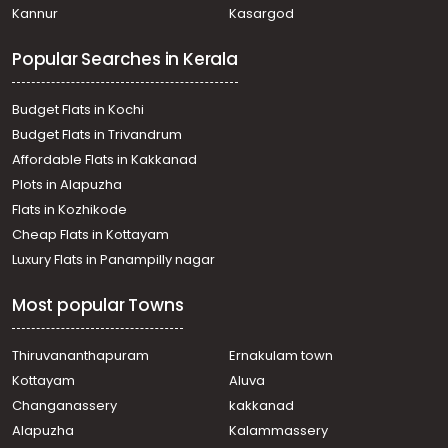
Kannur
Kasargod
Changanassery, Changanassery
Commercial Building for Sale in Kottayam,
Popular Searches in Kerala
Changanassery, Changanassery
Commercial Building for Sale in Kottayam,
Changanassery, Changanassery
Budget Flats in Kochi
Commercial Building for Sale in Pathanamthitta,
Budget Flats in Trivandrum
Thiruvalla, Thiruvalla town
Affordable Flats in Kakkanad
Commercial Building for Sale in Pathanamthitta,
Plots in Alapuzha
Thiruvalla, Thiruvalla town
Commercial Building for Sale in Kottayam,
Flats in Kozhikode
Changanassery, Changanassery
Cheap Flats in Kottayam
Commercial Building for Sale in Kottayam,
Luxury Flats in Panampilly nagar
Changanassery, Thengana
Commercial Building for Sale in Kottayam,
Most popular Towns
Changanassery, Changanassery
Commercial Building for Sale in Kottayam,
Changanassery, Changanassery
Thiruvananthapuram
Ernakulam town
Commercial Building for Sale in Pathanamthitta,
Kottayam
Aluva
Thiruvalla, Thiruvalla town
Changanassery
kakkanad
Commercial Building for Sale in Pathanamthitta,
Alapuzha
Kalammassery
Thiruvalla, Thiruvalla town