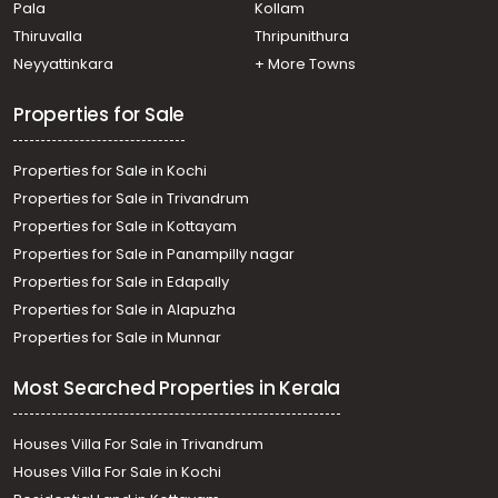
Pala
Kollam
Commercial Building for Sale in Kottayam,
Changanassery, Changanassery
Thiruvalla
Thripunithura
Commercial Building for Sale in Kottayam,
Neyyattinkara
+ More Towns
Changanassery, Thrikkodithanam
Properties for Sale
Properties for Sale in Kochi
Properties for Sale in Trivandrum
Properties for Sale in Kottayam
Properties for Sale in Panampilly nagar
Properties for Sale in Edapally
Properties for Sale in Alapuzha
Properties for Sale in Munnar
Most Searched Properties in Kerala
Houses Villa For Sale in Trivandrum
Houses Villa For Sale in Kochi