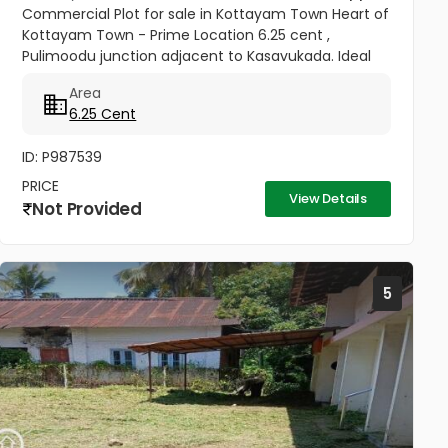
Commercial Plot for sale in Kottayam Town Heart of
Kottayam Town - Prime Location 6.25 cent ,
Pulimoodu junction adjacent to Kasavukada. Ideal
for commercial Building , office , shops,Showroom
Area
ect... Excellent road...
6.25 Cent
ID: P987539
PRICE
View Details
Not Provided
5