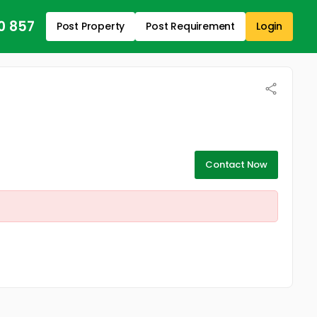
0 857
Post Property
Post Requirement
Login
Contact Now