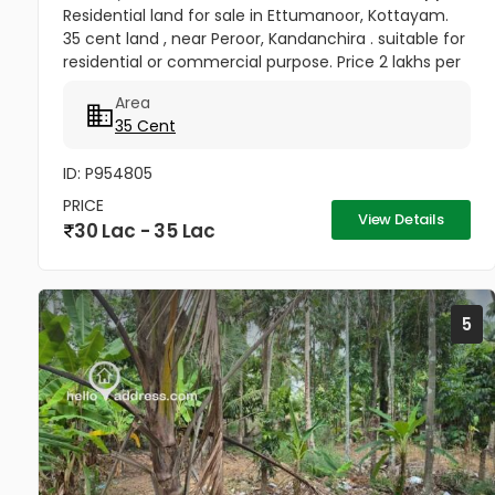
Residential land for sale in Ettumanoor, Kottayam.
35 cent land , near Peroor, Kandanchira . suitable for
residential or commercial purpose. Price 2 lakhs per
cent ,Negotiable. 2 km from Carithas Hospital &
Area
Matha...
35 Cent
ID: P954805
PRICE
View Details
30 Lac - 35 Lac
5