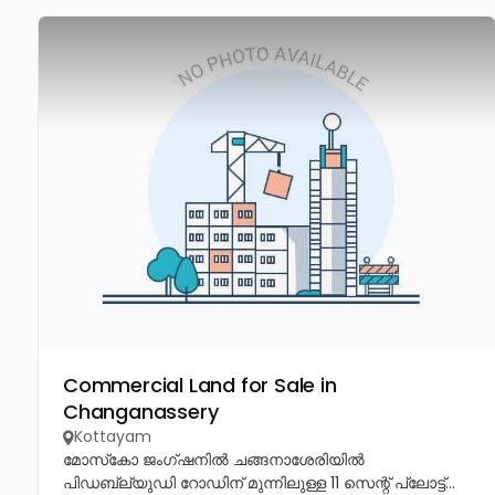
Commercial Land for Sale in
Changanassery
Kottayam
മോസ്‌കോ ജംഗ്ഷനിൽ ചങ്ങനാശേരിയിൽ
പിഡബ്ല്യുഡി റോഡിന് മുന്നിലുള്ള 11 സെന്റ് പ്ലോട്ട്...