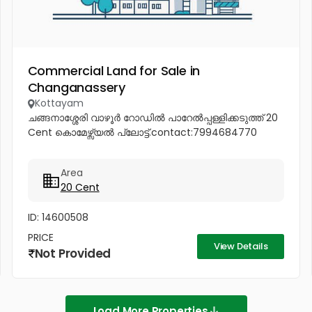
Commercial Land for Sale in
Changanassery
Kottayam
ചങ്ങനാശ്ശേരി വാഴൂർ റോഡിൽ പാറേൽപ്പള്ളിക്കടുത്ത് 20
Cent കൊമേഴ്സ്യൽ പ്ലോട്ട്.contact:7994684770
Area
20 Cent
ID: 14600508
PRICE
View Details
Not Provided
Load More Properties