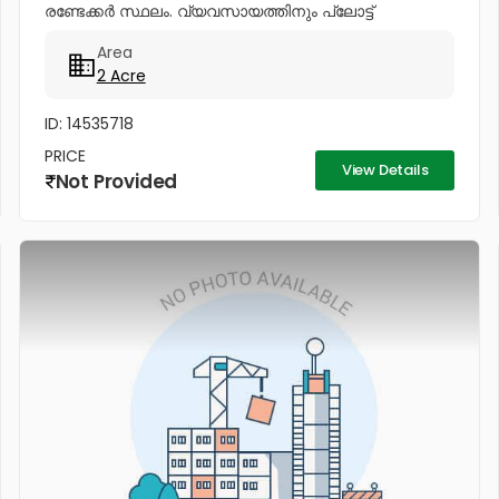
രണ്ടേക്കർ സ്ഥലം. വ്യവസായത്തിനും പ്ലോട്ട്
ചെയ്യാനും പറ്റിയത്‎. 94472...
Area
2 Acre
ID: 14535718
PRICE
View Details
Not Provided