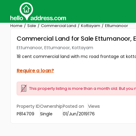
Home
Sale
Commercial Land
Kottayam
Ettumanoor
Commercial Land for Sale Ettumanoor,
Ettumanoor, Ettumanoor, Kottayam
18 cent commercial land with mc road frontage at kotta
Require a loan?
This property listing is more than a month old. But you 
Property ID
Ownership
Posted on
Views
P814709
Single
01/Jun/2019
176