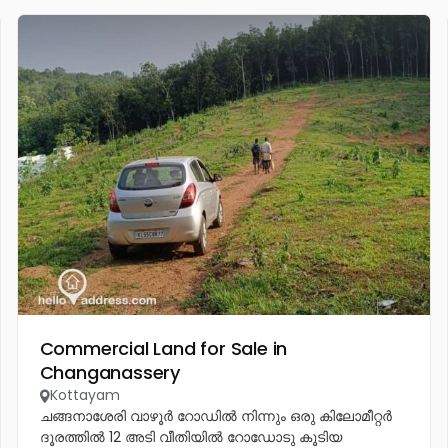
Commercial Land for Sale in
Changanassery
Kottayam
ചങ്ങനാശേരി വാഴൂർ റോഡിൽ നിന്നും ഒരു കിലോമീറ്റർ
ദൂരത്തിൽ 12 അടി വീതിയിൽ റോഡോടു കൂടിയ