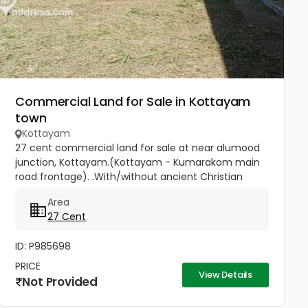
Commercial Land for Sale in Kottayam
town
Kottayam
27 cent commercial land for sale at near alumood
junction, Kottayam.(Kottayam - Kumarakom main
road frontage). .With/without ancient Christian
house(wood and tile double storey structure and
Area
antique furniture)...
27 Cent
ID: P985698
PRICE
View Details
Not Provided