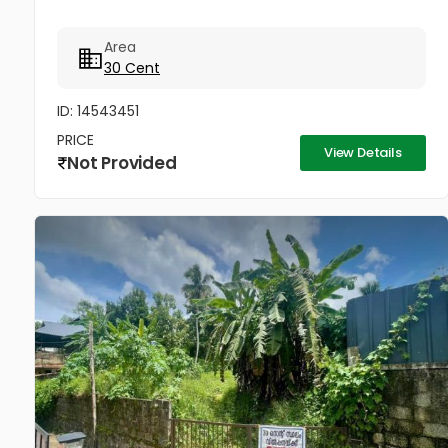
Area
30 Cent
ID: 14543451
PRICE
View Details
Not Provided