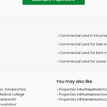
Commercial Land in Ettuma
Commercial Land for Sale i
Commercial Land for Rent i
Commercial Land for Lease 
You may also like
or, Kandanchira
Properties in
Kottayam
distri
edical college
Properties in
Ettumanoor
tow
ankranthi
Properties in
Ettumanoor
loca
eruvandoor