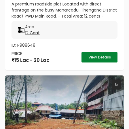
A premium roadside plot Located with direct
frontage on the busy Manarcadu-Thengana District
Road/ PWD Main Road. - Total Area: 12 cents -
Excellent visibility and easy access - Suitable for: 1.
Area
developing...
12 Cent
ID: P988648
PRICE
View Details
15 Lac - 20 Lac
5