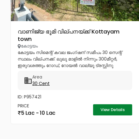
വാണിജ്യ ഭൂമി വില്പനയ്ക്ക് Kottayam
town
കോട്ടയം
കോട്ടയം സിമെന്റ് കവല ജംഗ്ഷന് സമീപം 30 സെന്റ്
സ്ഥലം വില്പനക്ക്. ലുലു മാളിൽ നിന്നും 300മീറ്റർ,
ഇരുവശത്തും റോഡ്, റോയൽ വാല്യൂ ട്രസ്റ്റിനു
പിറകിൽ. About 30cent of land for sale near Cement
Area
Junction, Nattokom. 300m from Lulu...
30 Cent
ID: P957421
PRICE
View Details
5 Lac - 10 Lac