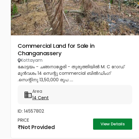
Commercial Land for Sale in
Changanassery
Kottayam
കോട്ടയം - ചങ്ങനാശ്ശേരി - തുരുത്തിയിൽ M. C റോഡ്
മുൻവശം 14 സെന്റു commercial ബിൽഡിംഗ്
.സെന്റിനു 13,50,000 രൂപ ....
Area
14 Cent
ID: 14557802
PRICE
View Details
Not Provided