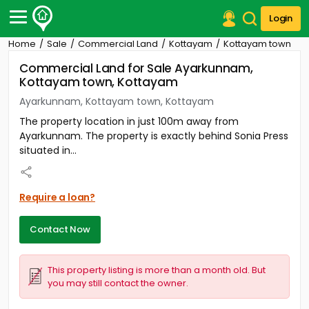
Login
Home
Sale
Commercial Land
Kottayam
Kottayam town
Post Your Property
Commercial Land for Sale Ayarkunnam,
Kottayam town, Kottayam
Post Your Requirement
Ayarkunnam, Kottayam town, Kottayam
Properties for Sale
The property location in just 100m away from
Properties for Rent
Ayarkunnam. The property is exactly behind Sonia Press
Premium Projects
situated in...
Finance Center
Our Services
Contact Us
Require a loan?
Contact Now
This property listing is more than a month old. But
you may still contact the owner.