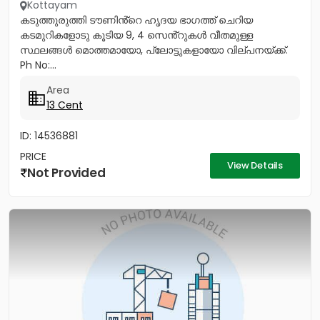
Kottayam
കടുത്തുരുത്തി ടൗണിൻ്റെ ഹൃദയ ഭാഗത്ത് ചെറിയ
കടമുറികളോടു കൂടിയ 9, 4 സെൻ്റുകൾ വീതമുള്ള
സ്ഥലങ്ങൾ മൊത്തമായോ, പ്ലോട്ടുകളായോ വില്‌പനയ്ക്ക്.
Ph No:...
Area
13 Cent
ID: 14536881
PRICE
View Details
Not Provided