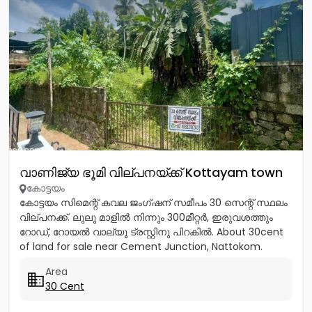
വാണിജ്യ ഭൂമി വില്പനയ്ക്ക് Kottayam town
കോട്ടയം
കോട്ടയം സിമെന്റ് കവല ജംഗ്ഷന് സമീപം 30 സെന്റ് സ്ഥലം
വില്പനക്ക്. ലുലു മാളിൽ നിന്നും 300മീറ്റർ, ഇരുവശത്തും
റോഡ്, റോയൽ വാല്യൂ ട്രസ്റ്റിനു പിറകിൽ. About 30cent
of land for sale near Cement Junction, Nattokom.
300m from Lulu...
Area
30 Cent