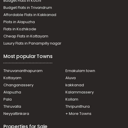
Budget Flats in Kochi
വാണിജ്യ ഭൂമി വില്പനയ്ക്ക് കോട്ടയം, Kottayam town,
Budget Flats in Trivandrum
Areeparambu
Affordable Flats in Kakkanad
Commercial Land for Sale in Kottayam, Kottayam town,
Plots in Alapuzha
Thiruvanchoor
Commercial Land for Sale in Kottayam, Manarcadu,
Flats in Kozhikode
Manarcadu
Cheap Flats in Kottayam
Commercial Land for Sale in Kottayam, Ettumanoor,
Luxury Flats in Panampilly nagar
Ettumanoor
Commercial Land for Sale in Kottayam, Pampady,
Most popular Towns
Lakkattoor
Commercial Land for Sale in Kottayam, Kottayam town,
Manarcad
Thiruvananthapuram
Ernakulam town
Commercial Land for Sale in Kottayam, Kottayam town,
Kottayam
Aluva
Thiruvanchoor
Changanassery
kakkanad
Commercial Land for Sale in Kottayam, Kottayam town,
Alapuzha
Kalammassery
Manarcad
Pala
Kollam
Commercial Land for Sale in Kottayam, Pala, Kidangoor
Commercial Land for Sale in Kottayam, Kottayam town,
Thiruvalla
Thripunithura
Manarcad
Neyyattinkara
+ More Towns
Properties for Sale