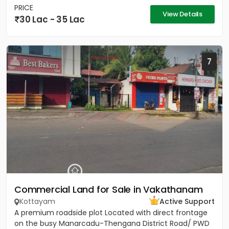
PRICE
View Details
30 Lac - 35 Lac
7
Commercial Land for Sale in Vakathanam
Kottayam
Active Support
A premium roadside plot Located with direct frontage
on the busy Manarcadu-Thengana District Road/ PWD