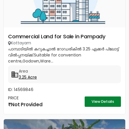
Commercial Land for Sale in Pampady
Kottayam
പാമ്പാടിയിൽ കറുകച്ചാൽ റോഡരികിൽ 3.25 ഏക്കർ പ്ലോട്ട്
വിൽപ്പനയ്ക്ക്.Suitable for convention
centre,Godown,Ware...
Area
3.25 Acre
ID: 14569846
PRICE
View Details
Not Provided