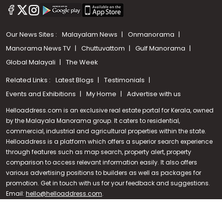
Our News Sites :
Malayalam News
Onmanorama
Manorama News TV
Chuttuvattom
Gulf Manorama
Global Malayali
The Week
Related Links :
Latest Blogs
Testimonials
Events and Exhibitions
My Home
Advertise with us
Helloaddress.com is an exclusive real estate portal for Kerala, owned
by the Malayala Manorama group. It caters to residential,
commercial, industrial and agricultural properties within the state.
Helloaddress is a platform which offers a superior search experience
through features such as map search, property alert, property
Call us
comparison to access relevant information easily. It also offers
various advertising positions to builders as well as packages for
+91 9747 000 857
promotion. Get in touch with us for your feedback and suggestions.
Email:
hello@helloaddress.com
.
© Copyright 2026 Helloaddress - All rights reserved. Powered by