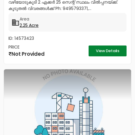
വഴിയോടുകൂടി 2 ഏക്കർ 25 സെന്റ് സ്ഥലം വിൽപ്പനയ്ക്ക്.
കൂടുതൽ വിവരങ്ങൾക്ക് Ph: 9495793371,...
Area
2.25 Acre
ID: 14573423
PRICE
View Details
Not Provided