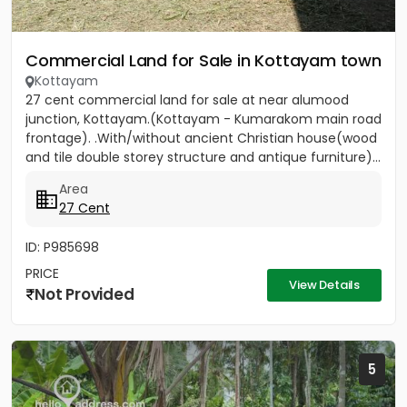
Commercial Land for Sale in Kottayam town
Kottayam
27 cent commercial land for sale at near alumood
junction, Kottayam.(Kottayam - Kumarakom main road
frontage). .With/without ancient Christian house(wood
and tile double storey structure and antique furniture)...
Area
27 Cent
ID: P985698
PRICE
View Details
Not Provided
5