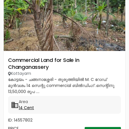
Commercial Land for Sale in
Changanassery
Kottayam
കോട്ടയം - ചങ്ങനാശ്ശേരി - തുരുത്തിയിൽ M. C റോഡ്
മുൻവശം 14 സെന്റു commercial ബിൽഡിംഗ് .സെന്റിനു
13,50,000 രൂപ ....
Area
14 Cent
ID: 14557802
PRICE