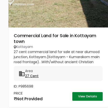
Commercial Land for Sale in Kottayam
town
Kottayam
27 cent commercial land for sale at near alumood
junction, Kottayam.(Kottayam - Kumarakom main
road frontage). .With/without ancient Christian
house(wood and tile double storey structure and
Area
antique furniture)...
27 Cent
ID: P985698
PRICE
View Details
Not Provided