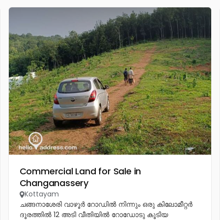
Commercial Land for Sale in
Changanassery
Kottayam
ചങ്ങനാശേരി വാഴൂർ റോഡിൽ നിന്നും ഒരു കിലോമീറ്റർ
ദൂരത്തിൽ 12 അടി വീതിയിൽ റോഡോടു കൂടിയ