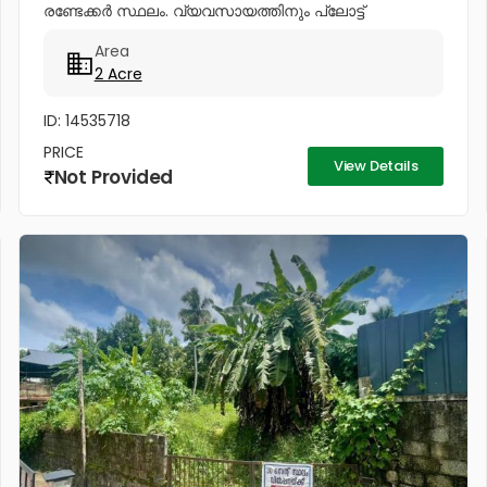
രണ്ടേക്കർ സ്ഥലം. വ്യവസായത്തിനും പ്ലോട്ട്
ചെയ്യാനും പറ്റിയത്‎. 94472...
Area
2 Acre
ID: 14535718
PRICE
View Details
Not Provided