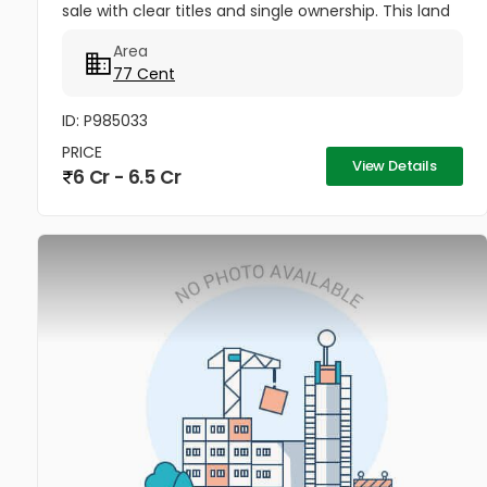
sale with clear titles and single ownership. This land
is suitable for prime residential development such
Area
as flats or premium...
77 Cent
ID: P985033
PRICE
View Details
6 Cr - 6.5 Cr