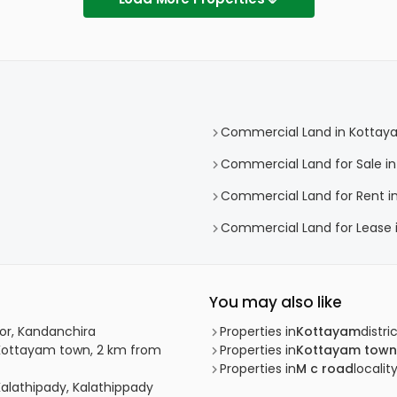
Commercial Land in Kottay
Commercial Land for Sale i
Commercial Land for Rent i
Commercial Land for Lease 
You may also like
or, Kandanchira
Properties in
Kottayam
distri
Kottayam town, 2 km from
Properties in
Kottayam town
Properties in
M c road
localit
alathipady, Kalathippady