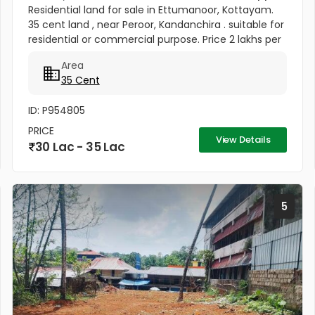
Residential land for sale in Ettumanoor, Kottayam.
35 cent land , near Peroor, Kandanchira . suitable for
residential or commercial purpose. Price 2 lakhs per
cent ,Negotiable. 2 km from Carithas Hospital &
Area
Matha...
35 Cent
ID: P954805
PRICE
View Details
30 Lac - 35 Lac
5