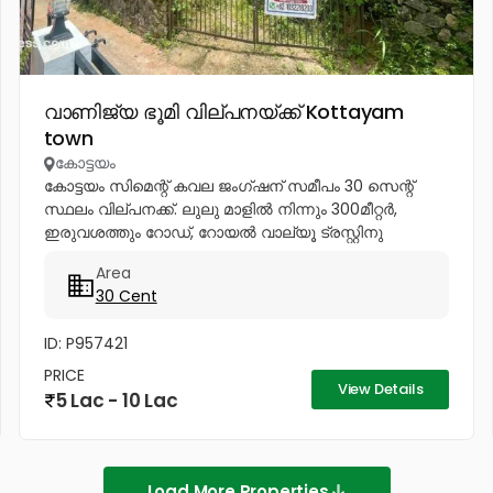
വാണിജ്യ ഭൂമി വില്പനയ്ക്ക് Kottayam
town
കോട്ടയം
കോട്ടയം സിമെന്റ് കവല ജംഗ്ഷന് സമീപം 30 സെന്റ്
സ്ഥലം വില്പനക്ക്. ലുലു മാളിൽ നിന്നും 300മീറ്റർ,
ഇരുവശത്തും റോഡ്, റോയൽ വാല്യൂ ട്രസ്റ്റിനു
പിറകിൽ. About 30cent of land for sale near Cement
Area
Junction, Nattokom. 300m from Lulu...
30 Cent
ID: P957421
PRICE
View Details
5 Lac - 10 Lac
Load More Properties