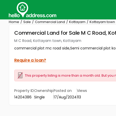
Home
Sale
Commercial Land
Kottayam
Kottayam town
Commercial Land for Sale M C Road, K
M C Road, Kottayam town, Kottayam
commercial plot mc road side,Semi commercial plot k
Require a loan?
This property listing is more than a month old. But you 
Property ID
Ownership
Posted on
Views
14204386
Single
17/Aug/2024
113