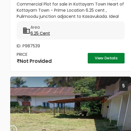
Commercial Plot for sale in Kottayam Town Heart of
Kottayam Town - Prime Location 6.25 cent ,
Pulimoodu junction adjacent to Kasavukada. Ideal
for commercial Building , office , shops,Showroom
Area
ect... Excellent road...
6.25 Cent
ID: P987539
PRICE
View Details
Not Provided
5