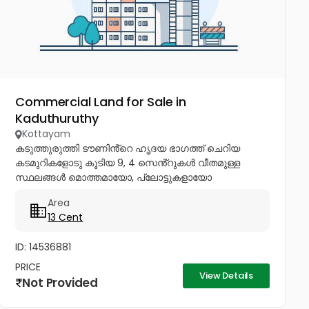
Commercial Land for Sale in
Kaduthuruthy
Kottayam
കടുത്തുരുത്തി ടൗണിൻ്റെ ഹൃദയ ഭാഗത്ത് ചെറിയ
കടമുറികളോടു കൂടിയ 9, 4 സെൻ്റുകൾ വീതമുള്ള
സ്ഥലങ്ങൾ മൊത്തമായോ, പ്ലോട്ടുകളായോ
വില്‌പനയ്ക്ക്. Ph No:...
Area
13 Cent
ID: 14536881
PRICE
View Details
Not Provided