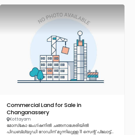
Commercial Land for Sale in
Changanassery
Kottayam
മോസ്‌കോ ജംഗ്ഷനിൽ ചങ്ങനാശേരിയിൽ
പിഡബ്ല്യുഡി റോഡിന് മുന്നിലുള്ള 11 സെന്റ് പ്ലോട്ട്...