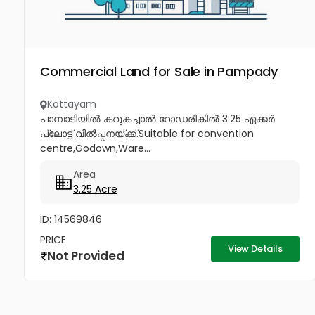
Commercial Land for Sale in Pampady
Kottayam
പാമ്പാടിയിൽ കറുകച്ചാൽ റോഡരികിൽ 3.25 ഏക്കർ
പ്ലോട്ട് വിൽപ്പനയ്ക്ക്.Suitable for convention
centre,Godown,Ware...
Area
3.25 Acre
ID: 14569846
PRICE
View Details
Not Provided