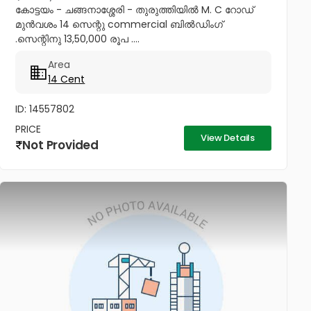
കോട്ടയം - ചങ്ങനാശ്ശേരി - തുരുത്തിയിൽ M. C റോഡ്
മുൻവശം 14 സെന്റു commercial ബിൽഡിംഗ്
.സെന്റിനു 13,50,000 രൂപ ....
Area
14 Cent
ID: 14557802
PRICE
View Details
Not Provided