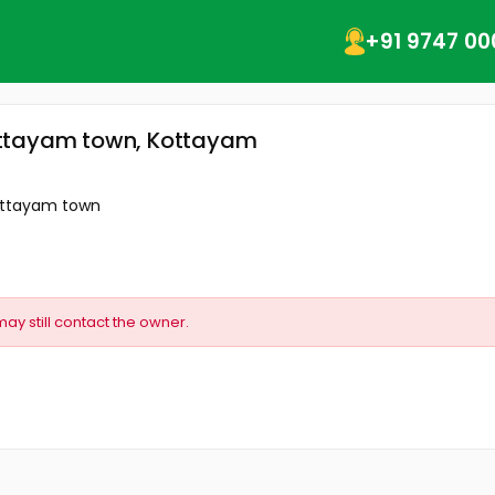
+91 9747 00
ottayam town, Kottayam
ottayam town
may still contact the owner.