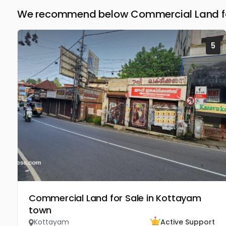
We recommend below Commercial Land fo
5
Commercial Land for Sale in Kottayam
town
Kottayam
Active Support