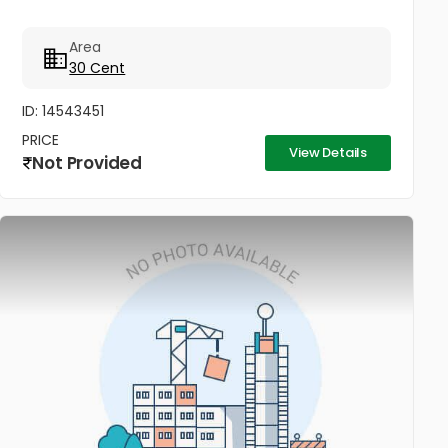
Area
30 Cent
ID: 14543451
PRICE
View Details
Not Provided