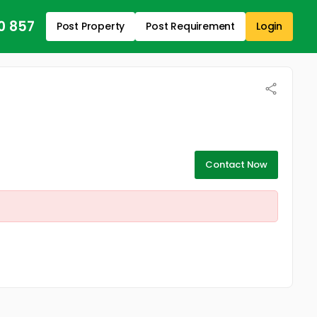
0 857
Post Property
Post Requirement
Login
Contact Now