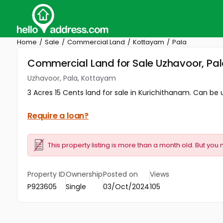
Home
Sale
Commercial Land
Kottayam
Pala
Commercial Land for Sale Uzhavoor, Pa
Uzhavoor, Pala, Kottayam
3 Acres 15 Cents land for sale in Kurichithanam. Can be u
Require a loan?
This property listing is more than a month old. But you 
Property ID
Ownership
Posted on
Views
P923605
Single
03/Oct/2024
105