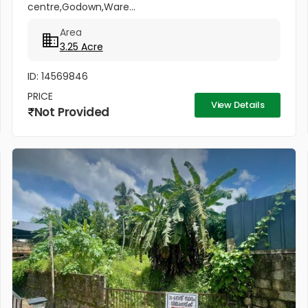
centre,Godown,Ware...
Area
3.25 Acre
ID: 14569846
PRICE
View Details
Not Provided