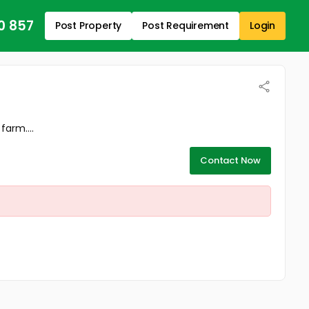
0 857
Post Property
Post Requirement
Login
farm....
Contact Now