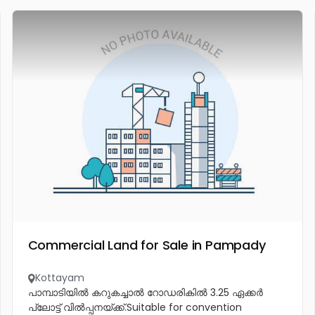
Commercial Land for Sale in Pampady
Kottayam
പാമ്പാടിയിൽ കറുകച്ചാൽ റോഡരികിൽ 3.25 ഏക്കർ
പ്ലോട്ട് വിൽപ്പനയ്ക്ക്.Suitable for convention