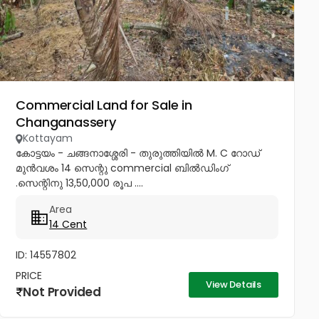
Commercial Land for Sale in
Changanassery
Kottayam
കോട്ടയം - ചങ്ങനാശ്ശേരി - തുരുത്തിയിൽ M. C റോഡ്
മുൻവശം 14 സെന്റു commercial ബിൽഡിംഗ്
.സെന്റിനു 13,50,000 രൂപ ....
Area
14 Cent
ID: 14557802
PRICE
View Details
Not Provided