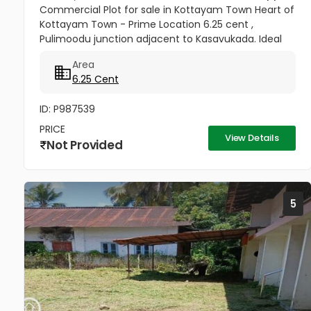
Commercial Plot for sale in Kottayam Town Heart of
Kottayam Town - Prime Location 6.25 cent ,
Pulimoodu junction adjacent to Kasavukada. Ideal
for commercial Building , office , shops,Showroom
Area
ect... Excellent road...
6.25 Cent
ID: P987539
PRICE
View Details
Not Provided
5