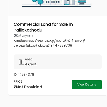
Commercial Land for Sale in
Pallickathodu
Kottayam
പള്ളിക്കത്തോട് ബൈപാസ്സ് റോഡിൽ 4 സെന്റ്
കോമേഴ്‌ഷ്യൽ പ്ലോട്ട്. 9447839708
Area
4 Cent
ID: 14534378
PRICE
View Details
Not Provided