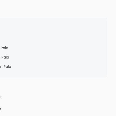
 Pala
 Pala
n Pala
ct
y