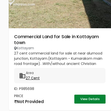
Commercial Land for Sale in Kottayam
town
Kottayam
27 cent commercial land for sale at near alumood
junction, Kottayam.(Kottayam - Kumarakom main
road frontage). .With/without ancient Christian
house(wood and tile double storey structure and
Area
antique furniture)...
27 Cent
ID: P985698
PRICE
View Details
Not Provided