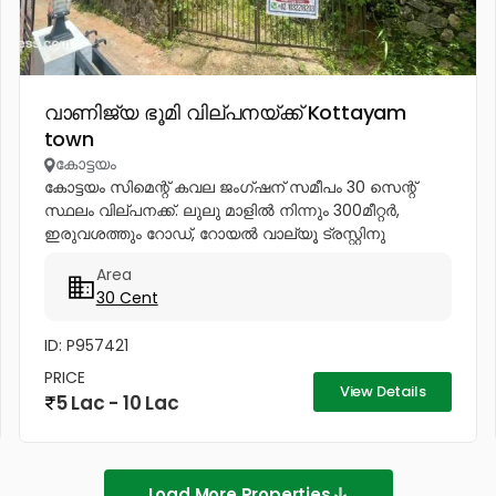
വാണിജ്യ ഭൂമി വില്പനയ്ക്ക് Kottayam
town
കോട്ടയം
കോട്ടയം സിമെന്റ് കവല ജംഗ്ഷന് സമീപം 30 സെന്റ്
സ്ഥലം വില്പനക്ക്. ലുലു മാളിൽ നിന്നും 300മീറ്റർ,
ഇരുവശത്തും റോഡ്, റോയൽ വാല്യൂ ട്രസ്റ്റിനു
പിറകിൽ. About 30cent of land for sale near Cement
Area
Junction, Nattokom. 300m from Lulu...
30 Cent
ID: P957421
PRICE
View Details
5 Lac - 10 Lac
Load More Properties