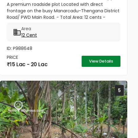
A premium roadside plot Located with direct
frontage on the busy Manarcadu-Thengana District
Road/ PWD Main Road. - Total Area: 12 cents -
Excellent visibility and easy access - Suitable for: 1.
Area
developing...
12 Cent
ID: P988648
PRICE
View Details
15 Lac - 20 Lac
5