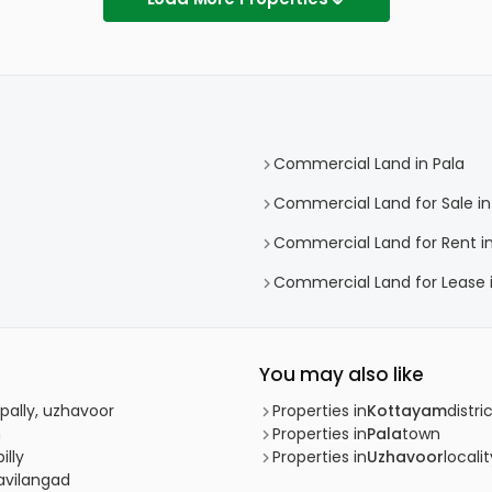
Commercial Land in Pala
Commercial Land for Sale in
Commercial Land for Rent in
Commercial Land for Lease i
You may also like
pally, uzhavoor
Properties in
Kottayam
distri
m
Properties in
Pala
town
illy
Properties in
Uzhavoor
localit
avilangad