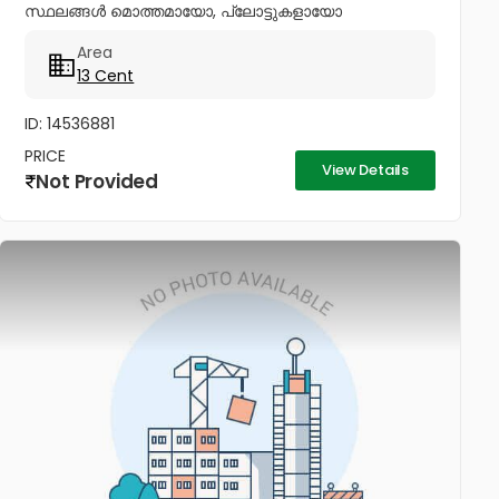
സ്ഥലങ്ങൾ മൊത്തമായോ, പ്ലോട്ടുകളായോ
വില്‌പനയ്ക്ക്. Ph No:...
Area
13 Cent
ID: 14536881
PRICE
View Details
Not Provided