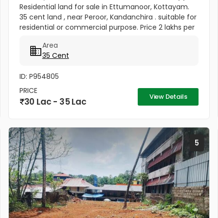
Residential land for sale in Ettumanoor, Kottayam.
35 cent land , near Peroor, Kandanchira . suitable for
residential or commercial purpose. Price 2 lakhs per
cent ,Negotiable. 2 km from Carithas Hospital &
Area
Matha...
35 Cent
ID: P954805
PRICE
View Details
30 Lac - 35 Lac
5