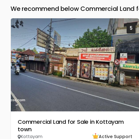
We recommend below Commercial Land fo
5
Commercial Land for Sale in Kottayam
town
Kottayam
Active Support