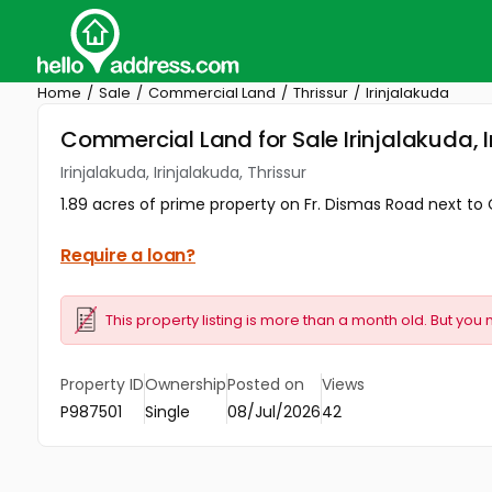
Home
Sale
Commercial Land
Thrissur
Irinjalakuda
Commercial Land for Sale Irinjalakuda, I
Irinjalakuda, Irinjalakuda, Thrissur
1.89 acres of prime property on Fr. Dismas Road next to Ch
Require a loan?
This property listing is more than a month old. But you 
Property ID
Ownership
Posted on
Views
P987501
Single
08/Jul/2026
42