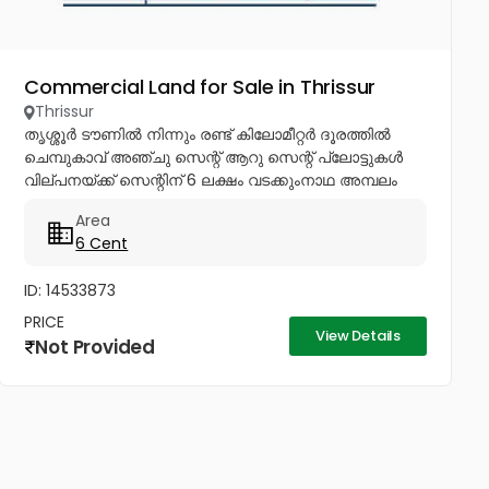
Commercial Land for Sale in Thrissur
Thrissur
തൃശ്ശൂർ ടൗണിൽ നിന്നും രണ്ട് കിലോമീറ്റർ ദൂരത്തിൽ
ചെമ്പുകാവ് അഞ്ചു സെന്റ് ആറു സെന്റ് പ്ലോട്ടുകൾ
വില്പനയ്ക്ക് സെന്റിന് 6 ലക്ഷം വടക്കുംനാഥ അമ്പലം
ടൗൺ ഹാൾ കല്ലിന് സിൽക്സ് ജോസ് എന്നിവയ്ക്ക്
Area
അഞ്ചു മിനിറ്റ് മാത്രം...
6 Cent
ID: 14533873
PRICE
View Details
Not Provided