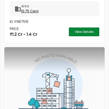
mall. Location highlights: Walking distance to kadar
Area
mall,...
10.75 Cent
ID: P987519
PRICE
View Details
1.2 Cr - 1.4 Cr