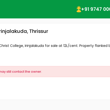
+91 9747 00
rinjalakuda, Thrissur
rist College, Irinjalakuda for sale at 12L/cent. Property flanked by
may still contact the owner.