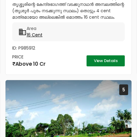
തൃശ്ശൂരിന്റെ കേന്ദ്രഭാഗത്ത് വടക്കുനാഥൻ അമ്പലത്തിന്റെ
(തൃശൂർ പൂരം നടക്കുന്നു സ്ഥലം) തൊട്ടും 4 cent
മാത്രമായോ അല്ലെങ്കിൽ മൊത്തം 16 cent സ്ഥലം.
സ്വരാജ് റൗണ്ടിൽ വിൽപ്പനക്ക്. Before the building is
Area
demolished Total Price -20...
16 Cent
ID: P985912
PRICE
View Details
Above 10 Cr
5