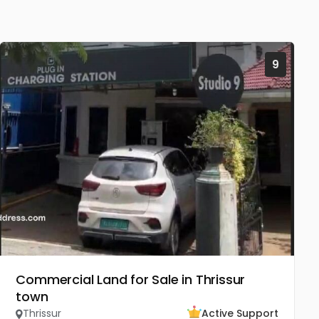
9
Commercial Land for Sale in Thrissur
town
Thrissur
Active Support