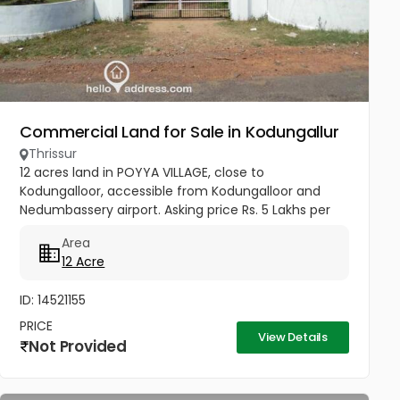
Commercial Land for Sale in Kodungallur
Thrissur
12 acres land in POYYA VILLAGE, close to
Kodungalloor, accessible from Kodungalloor and
Nedumbassery airport. Asking price Rs. 5 Lakhs per
cent. Negotiable. Not interested in joint ventures.
Area
12 Acre
ID: 14521155
PRICE
View Details
Not Provided