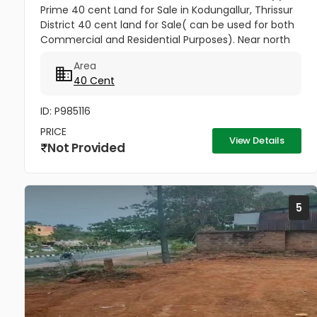
Prime 40 cent Land for Sale in Kodungallur, Thrissur
District 40 cent land for Sale( can be used for both
Commercial and Residential Purposes). Near north
side of Kottapuram bridge. Only 10 meter distance
Area
to NH Opening...
40 Cent
ID: P985116
PRICE
View Details
Not Provided
5