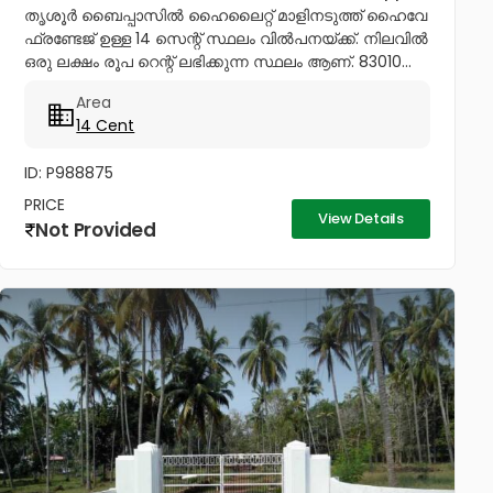
തൃശൂർ ബൈപ്പാസിൽ ഹൈലൈറ്റ് മാളിനടുത്ത് ഹൈവേ
ഫ്രണ്ടേജ് ഉള്ള 14 സെന്റ് സ്ഥലം വിൽപനയ്ക്ക്. നിലവിൽ
ഒരു ലക്ഷം രൂപ റെന്റ് ലഭിക്കുന്ന സ്ഥലം ആണ്. 83010...
Area
14 Cent
ID: P988875
PRICE
View Details
Not Provided