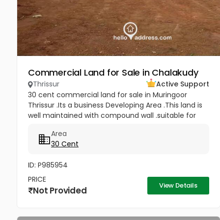
Commercial Land for Sale in Chalakudy
Thrissur
Active Support
30 cent commercial land for sale in Muringoor
Thrissur .Its a business Developing Area .This land is
well maintained with compound wall .suitable for
Commercial Purpose .This plot has Road Frontage
Area
and gate Facing to NH...
30 Cent
ID: P985954
PRICE
View Details
Not Provided