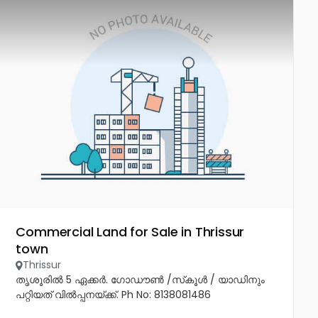
Commercial Land for Sale in Thrissur
town
Thrissur
തൃശൂരിൽ 5 ഏക്കർ. ഗോഡൗൺ /സ്‌കൂൾ / യാഡിനും
പറ്റിയത് വിൽപ്പനയ്ക്ക്. Ph No: 8138081486