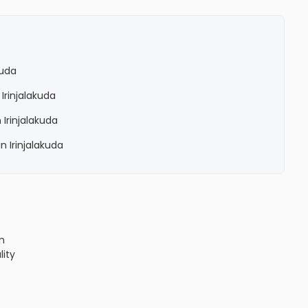
kuda
Irinjalakuda
Irinjalakuda
 Irinjalakuda
n
lity