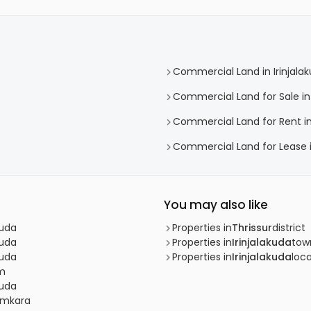
Commercial Land in Irinjala
Commercial Land for Sale in 
Commercial Land for Rent in 
Commercial Land for Lease in
You may also like
kuda
Properties in
Thrissur
district
kuda
Properties in
Irinjalakuda
tow
kuda
Properties in
Irinjalakuda
loca
am
kuda
tumkara