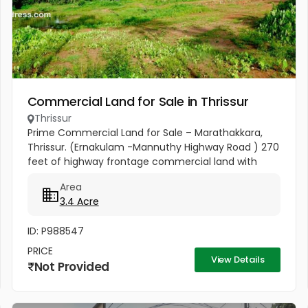
Commercial Land for Sale in Thrissur
Thrissur
Prime Commercial Land for Sale – Marathakkara,
Thrissur. (Ernakulam -Mannuthy Highway Road ) 270
feet of highway frontage commercial land with
road access from all three sides. The property also
Area
includes 3 acres 40...
3.4 Acre
ID: P988547
PRICE
View Details
Not Provided