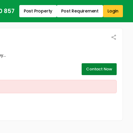
0 857
Post Property
Post Requirement
Login
...
Contact Now