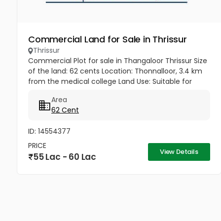
Commercial Land for Sale in Thrissur
Thrissur
Commercial Plot for sale in Thangaloor Thrissur Size
of the land: 62 cents Location: Thonnalloor, 3.4 km
from the medical college Land Use: Suitable for
companies, commercial purposes Access: 7-meter
Area
road Price: ₹90,000...
62 Cent
ID: 14554377
PRICE
View Details
55 Lac - 60 Lac