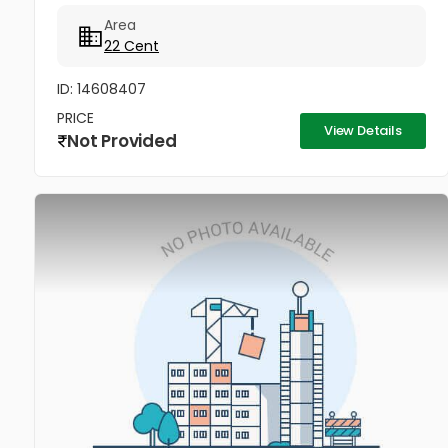
Area
22 Cent
ID: 14608407
PRICE
View Details
Not Provided