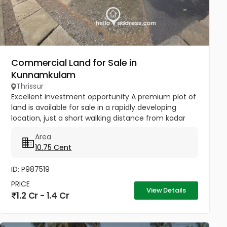
Commercial Land for Sale in
Kunnamkulam
Thrissur
Excellent investment opportunity A premium plot of
land is available for sale in a rapidly developing
location, just a short walking distance from kadar
mall. Location highlights: Walking distance to kadar
Area
mall,...
10.75 Cent
ID: P987519
PRICE
View Details
1.2 Cr - 1.4 Cr