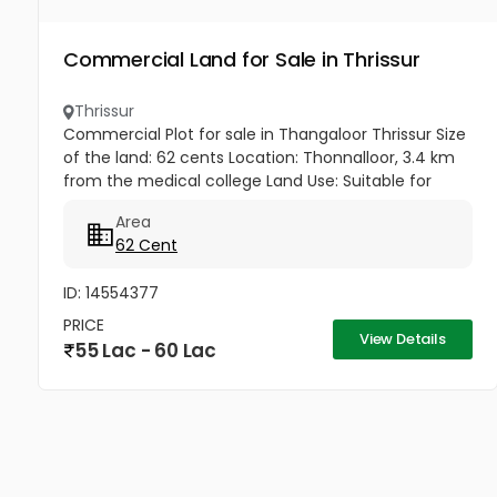
Commercial Land for Sale in Thrissur
Thrissur
Commercial Plot for sale in Thangaloor Thrissur Size
of the land: 62 cents Location: Thonnalloor, 3.4 km
from the medical college Land Use: Suitable for
companies, commercial purposes Access: 7-meter
Area
road Price: ₹90,000...
62 Cent
ID: 14554377
PRICE
View Details
55 Lac - 60 Lac