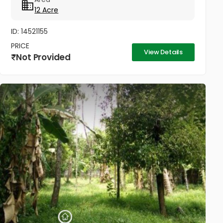
12 Acre
ID: 14521155
PRICE
View Details
Not Provided