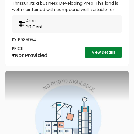
Thrissur .Its a business Developing Area .This land is
well maintained with compound wall .suitable for
Commercial Purpose .This plot has Road Frontage
Area
and gate Facing to NH...
30 Cent
ID: P985954
PRICE
View Details
Not Provided