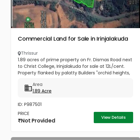
Commercial Land for Sale in Irinjalakuda
Thrissur
1.89 acres of prime property on Fr. Dismas Road next
to Christ College, Irinjalakuda for sale at 12L/cent.
Property flanked by palatty Builders "orchid heights,
Christ pond , KLF nirmal Industries and Christ
Area
College....
1.89 Acre
ID: P987501
PRICE
View Details
Not Provided