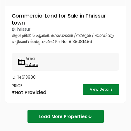
Commercial Land for Sale in Thrissur
town
Thrissur
തൃശൂരിൽ 5 ഏക്കർ. ഗോഡൗൺ /സ്‌കൂൾ / യാഡിനും
പറ്റിയത് വിൽപ്പനയ്ക്ക്. Ph No: 8138081486
Area
5 Acre
ID: 14613900
PRICE
View Details
Not Provided
Load More Properties