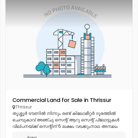
Commercial Land for Sale in Thrissur
Thrissur
തൃശ്ശൂർ ടൗണിൽ നിന്നും രണ്ട് കിലോമീറ്റർ ദൂരത്തിൽ
ചെമ്പുകാവ് അഞ്ചു സെന്റ് ആറു സെന്റ് പ്ലോട്ടുകൾ
വില്പനയ്ക്ക് സെന്റിന് 6 ലക്ഷം വടക്കുംനാഥ അമ്പലം
ടൗൺ ഹാൾ കല്ലിന് സിൽക്സ് ജോസ് എന്നിവയ്ക്ക്
Area