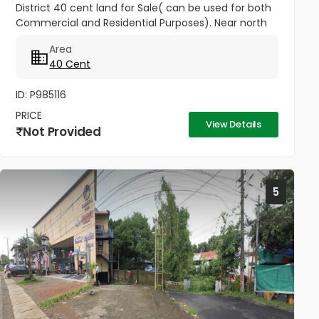
District 40 cent land for Sale( can be used for both
Commercial and Residential Purposes). Near north
side of Kottapuram bridge. Only 10 meter distance
Area
to NH Opening...
40 Cent
ID: P985116
PRICE
View Details
Not Provided
5