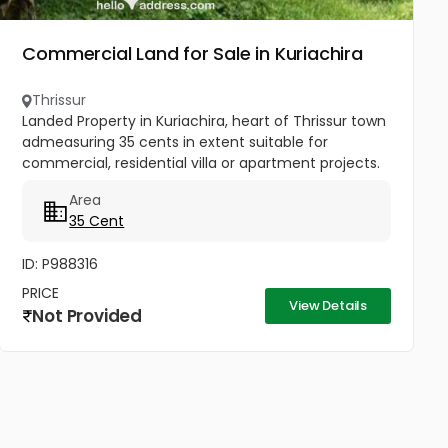
Commercial Land for Sale in Kuriachira
Thrissur
Landed Property in Kuriachira, heart of Thrissur town
admeasuring 35 cents in extent suitable for
commercial, residential villa or apartment projects.
Brokers may be execued.
Area
35 Cent
ID: P988316
PRICE
View Details
Not Provided