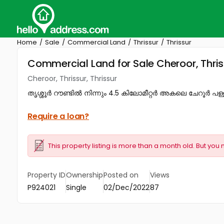
Home
Sale
Commercial Land
Thrissur
Thrissur
Commercial Land for Sale Cheroor, Thriss
Cheroor, Thrissur, Thrissur
തൃശ്ശൂർ റൗണ്ടിൽ നിന്നും 4.5 കിലോമീറ്റർ അകലെ ചേറൂർ പ
Require a loan?
This property listing is more than a month old. But you 
Property ID
Ownership
Posted on
Views
P924021
Single
02/Dec/2022
87