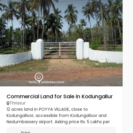
Commercial Land for Sale in Kodungallur
Thrissur
12 acres land in POYYA VILLAGE, close to
Kodungalloor, accessible from Kodungalloor and
Nedumbassery airport. Asking price Rs. 5 Lakhs per
cent. Negotiable. Not interested in joint ventures.
Area