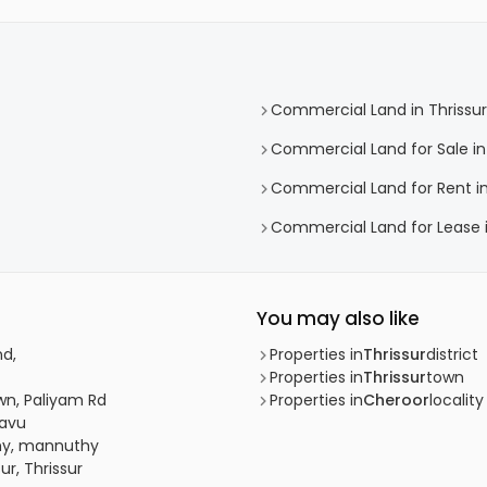
Commercial Land in Thrissur
Commercial Land for Sale in 
Commercial Land for Rent in
Commercial Land for Lease i
You may also like
nd,
Properties in
Thrissur
district
Properties in
Thrissur
town
own, Paliyam Rd
Properties in
Cheroor
locality
kavu
thy, mannuthy
ur, Thrissur