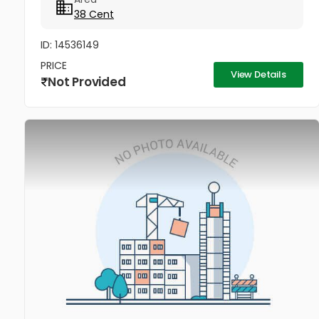
38 Cent
ID: 14536149
PRICE
View Details
Not Provided