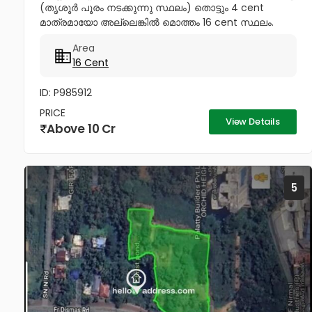
(തൃശൂർ പൂരം നടക്കുന്നു സ്ഥലം) തൊട്ടും 4 cent
മാത്രമായോ അല്ലെങ്കിൽ മൊത്തം 16 cent സ്ഥലം.
സ്വരാജ് റൗണ്ടിൽ വിൽപ്പനക്ക്. Before the building is
Area
demolished Total Price -20...
16 Cent
ID: P985912
PRICE
View Details
Above 10 Cr
5