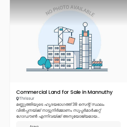
Commercial Land for Sale in Mannuthy
Thrissur
മണ്ണുത്തിയുടെ ഹൃദയഭാഗത്ത് 38 സെന്റ് സ്ഥലം
വിൽപ്പനയ്ക്ക് നാട്ടുനിർമ്മാണം സൂപ്പർമാർക്കറ്റ്
ഗോഡൗൺ എന്നിവയ്ക്ക് അനുയോജ്യമായ...
Area