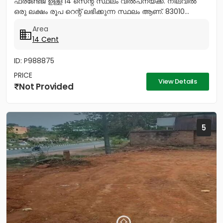
ഫ്രണ്ടേജ് ഉള്ള 14 സെന്റ് സ്ഥലം വിൽപനയ്ക്ക്. നിലവിൽ
ഒരു ലക്ഷം രൂപ റെന്റ് ലഭിക്കുന്ന സ്ഥലം ആണ്. 83010...
Area
14 Cent
ID: P988875
PRICE
View Details
Not Provided
5