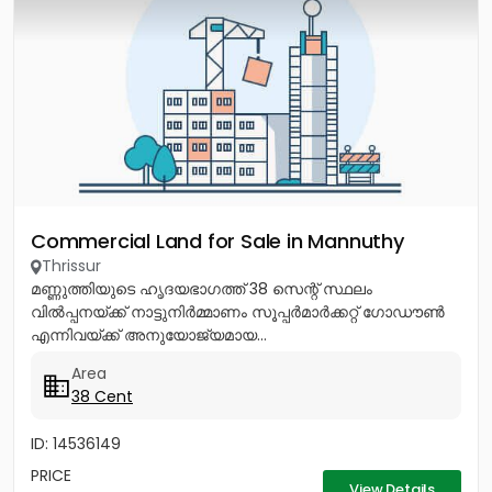
Commercial Land for Sale in Mannuthy
Thrissur
മണ്ണുത്തിയുടെ ഹൃദയഭാഗത്ത് 38 സെന്റ് സ്ഥലം
വിൽപ്പനയ്ക്ക് നാട്ടുനിർമ്മാണം സൂപ്പർമാർക്കറ്റ് ഗോഡൗൺ
എന്നിവയ്ക്ക് അനുയോജ്യമായ...
Area
38 Cent
ID: 14536149
PRICE
View Details