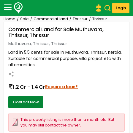
Login
Home
Sale
Commercial Land
Thrissur
Thrissur
Post Your Property
Commercial Land for Sale Muthuvara,
Thrissur, Thrissur
Post Your Requirement
Muthuvara, Thrissur, Thrissur
Properties for Sale
Land in 5.5 cents for sale in Muthuvara, Thrissur, Kerala.
Properties for Rent
Suitable for commercial purpose, villa project etc with
Premium Projects
all amenities...
Finance Center
Our Services
Contact Us
1.2 Cr - 1.4 Cr
Require a loan?
Contact Now
This property listing is more than a month old. But
you may still contact the owner.