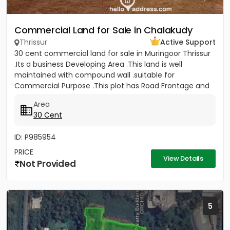
Commercial Land for Sale in Chalakudy
Thrissur
Active Support
30 cent commercial land for sale in Muringoor Thrissur
.Its a business Developing Area .This land is well
maintained with compound wall .suitable for
Commercial Purpose .This plot has Road Frontage and
gate Facing to NH...
Area
30 Cent
ID: P985954
PRICE
View Details
Not Provided
5