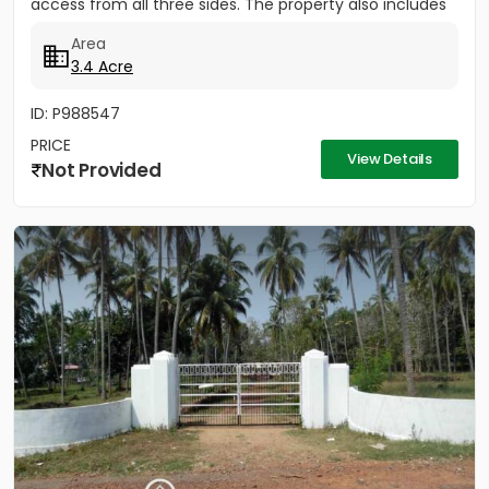
access from all three sides. The property also includes
3 acres 40...
Area
3.4 Acre
ID: P988547
PRICE
View Details
Not Provided