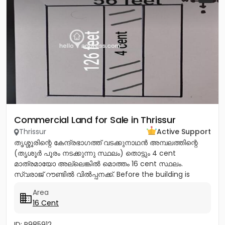
Commercial Land for Sale in Thrissur
Thrissur
Active Support
തൃശ്ശൂരിന്റെ കേന്ദ്രഭാഗത്ത് വടക്കുനാഥൻ അമ്പലത്തിന്റെ
(തൃശൂർ പൂരം നടക്കുന്നു സ്ഥലം) തൊട്ടും 4 cent
മാത്രമായോ അല്ലെങ്കിൽ മൊത്തം 16 cent സ്ഥലം.
സ്വരാജ് റൗണ്ടിൽ വിൽപ്പനക്ക്. Before the building is
demolished Total Price -20...
Area
16 Cent
ID: P985912