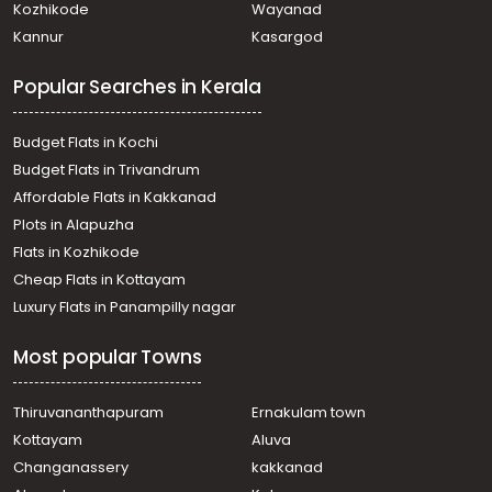
Kozhikode
Wayanad
town
Kannur
Kasargod
Commercial Land for Sale in Thrissur, Thrissur, Thrissur
town
Popular Searches in Kerala
Budget Flats in Kochi
Budget Flats in Trivandrum
Affordable Flats in Kakkanad
Plots in Alapuzha
Flats in Kozhikode
Cheap Flats in Kottayam
Luxury Flats in Panampilly nagar
Most popular Towns
Thiruvananthapuram
Ernakulam town
Kottayam
Aluva
Changanassery
kakkanad