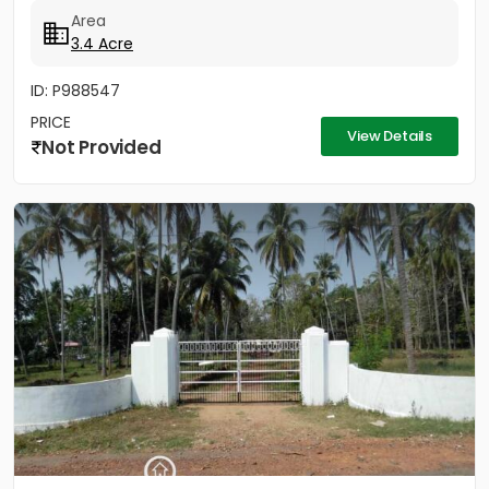
3 acres 40...
Area
3.4 Acre
ID: P988547
PRICE
View Details
Not Provided