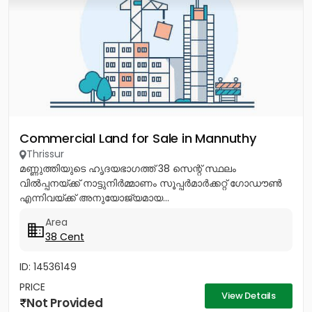
Commercial Land for Sale in Mannuthy
Thrissur
മണ്ണുത്തിയുടെ ഹൃദയഭാഗത്ത് 38 സെന്റ് സ്ഥലം
വിൽപ്പനയ്ക്ക് നാട്ടുനിർമ്മാണം സൂപ്പർമാർക്കറ്റ് ഗോഡൗൺ
എന്നിവയ്ക്ക് അനുയോജ്യമായ...
Area
38 Cent
ID: 14536149
PRICE
View Details
Not Provided