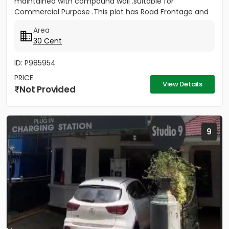
maintained with compound wall .suitable for
Commercial Purpose .This plot has Road Frontage and
gate Facing to NH...
Area
30 Cent
ID: P985954
PRICE
View Details
Not Provided
9