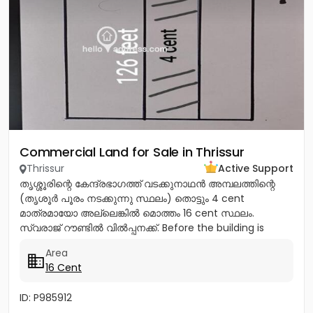
Commercial Land for Sale in Thrissur
Thrissur
Active Support
തൃശ്ശൂരിന്റെ കേന്ദ്രഭാഗത്ത് വടക്കുനാഥൻ അമ്പലത്തിന്റെ
(തൃശൂർ പൂരം നടക്കുന്നു സ്ഥലം) തൊട്ടും 4 cent
മാത്രമായോ അല്ലെങ്കിൽ മൊത്തം 16 cent സ്ഥലം.
സ്വരാജ് റൗണ്ടിൽ വിൽപ്പനക്ക്. Before the building is
demolished Total Price -20...
Area
16 Cent
ID: P985912