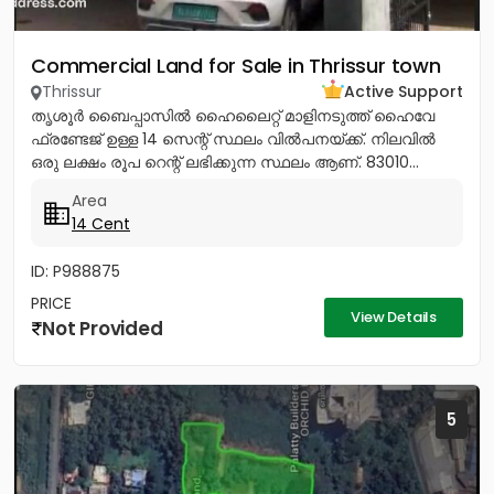
Commercial Land for Sale in Thrissur town
Thrissur
Active Support
തൃശൂർ ബൈപ്പാസിൽ ഹൈലൈറ്റ് മാളിനടുത്ത് ഹൈവേ
ഫ്രണ്ടേജ് ഉള്ള 14 സെന്റ് സ്ഥലം വിൽപനയ്ക്ക്. നിലവിൽ
ഒരു ലക്ഷം രൂപ റെന്റ് ലഭിക്കുന്ന സ്ഥലം ആണ്. 83010...
Area
14 Cent
ID: P988875
PRICE
View Details
Not Provided
5