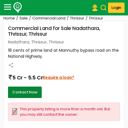
Login
Home
Sale
Commercial Land
Thrissur
Thrissur
Post Your Property
Commercial Land for Sale Nadathara,
Thrissur, Thrissur
Post Your Requirement
Nadathara, Thrissur, Thrissur
Properties for Sale
18 cents of prime land at Mannuthy bypass road on the
Properties for Rent
National Highway.
Premium Projects
Finance Center
Our Services
5 Cr - 5.5 Cr
Require a loan?
Contact Us
Contact Now
This property listing is more than a month old. But
you may still contact the owner.