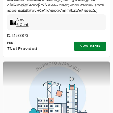
വില്പനയ്ക്ക് സെന്റിന് 6 ലക്ഷം വടക്കുംനാഥ അമ്പലം ടൗൺ
ഹാൾ കല്ലിന് സിൽക്സ് ജോസ് എന്നിവയ്ക്ക് അഞ്ചു
മിനിറ്റ് മാത്രം...
Area
6 Cent
ID: 14533873
PRICE
View Details
Not Provided