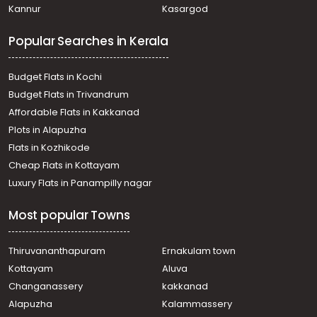
Kannur
Kasargod
Commercial Land for Sale in Thrissur, Thrissur, Thrissur
town
Popular Searches in Kerala
Commercial Land for Sale in Thrissur, Thrissur,
Kozhukkully
Commercial Land for Sale in Thrissur, Thrissur,
Budget Flats in Kochi
Chembukkavu
Budget Flats in Trivandrum
Commercial Land for Sale in Thrissur, Thrissur, Thrissur
Affordable Flats in Kakkanad
town
Plots in Alapuzha
Commercial Land for Sale in Thrissur, Thrissur, Cheroor
Commercial Land for Sale in Thrissur, Thrissur, Thrissur
Flats in Kozhikode
town
Cheap Flats in Kottayam
Commercial Land for Sale in Thrissur, Thrissur,
Luxury Flats in Panampilly nagar
Kizhakkumpattukara
Most popular Towns
Thiruvananthapuram
Ernakulam town
Kottayam
Aluva
Changanassery
kakkanad
Alapuzha
Kalammassery