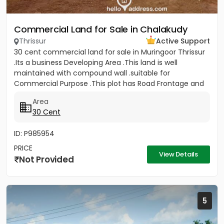
Commercial Land for Sale in Chalakudy
Thrissur
Active Support
30 cent commercial land for sale in Muringoor Thrissur
.Its a business Developing Area .This land is well
maintained with compound wall .suitable for
Commercial Purpose .This plot has Road Frontage and
gate Facing to NH...
Area
30 Cent
ID: P985954
PRICE
View Details
Not Provided
5