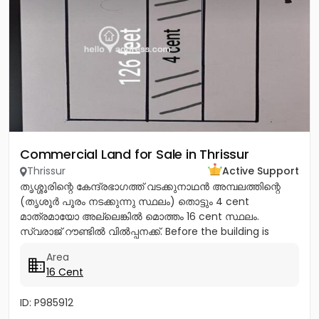
Commercial Land for Sale in Thrissur
Thrissur
Active Support
തൃശ്ശൂരിന്റെ കേന്ദ്രഭാഗത്ത് വടക്കുനാഥൻ അമ്പലത്തിന്റെ
(തൃശൂർ പൂരം നടക്കുന്നു സ്ഥലം) തൊട്ടും 4 cent
മാത്രമായോ അല്ലെങ്കിൽ മൊത്തം 16 cent സ്ഥലം.
സ്വരാജ് റൗണ്ടിൽ വിൽപ്പനക്ക്. Before the building is
demolished Total Price -20...
Area
16 Cent
ID: P985912