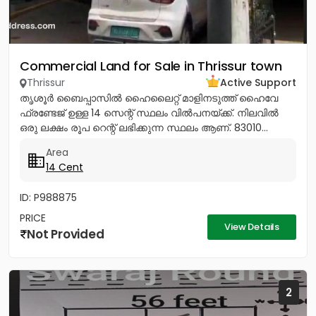
Commercial Land for Sale in Thrissur town
Thrissur
Active Support
തൃശൂർ ബൈപ്പാസിൽ ഹൈലൈറ്റ് മാളിനടുത്ത് ഹൈവേ
ഫ്രണ്ടേജ് ഉള്ള 14 സെന്റ് സ്ഥലം വിൽപനയ്ക്ക്. നിലവിൽ
ഒരു ലക്ഷം രൂപ റെന്റ് ലഭിക്കുന്ന സ്ഥലം ആണ്. 83010...
Area
14 Cent
ID: P988875
PRICE
View Details
Not Provided
2