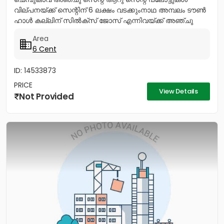
വില്പനയ്ക്ക് സെന്റിന് 6 ലക്ഷം വടക്കുംനാഥ അമ്പലം ടൗൺ
ഹാൾ കല്ലിന് സിൽക്സ് ജോസ് എന്നിവയ്ക്ക് അഞ്ചു
മിനിറ്റ് മാത്രം...
Area
6 Cent
ID: 14533873
PRICE
View Details
Not Provided