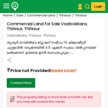
Login
Home
Sale
Commercial Land
Thrissur
Thrissur
Post Your Property
Commercial Land for Sale Vadookkara,
Thrissur, Thrissur
Post Your Requirement
Vadookkara, Thrissur, Thrissur
Properties for Sale
തൃശൂർ റെയിൽവേ സ്റ്റേഷന് സമീപം 1.5 കിലോമീറ്റർ
Properties for Rent
ചുറ്റളവിൽ വടൂക്കരയിൽ 4.5 ഏക്കർ സ്ഥലം വിൽപ്പനയ്ക്ക്
Premium Projects
ലഭ്യമാണ്. ഉടമയെ ഉടൻ ബന്ധപ്പെടുക -...
Finance Center
Our Services
Contact Us
Price not Provided
Require a loan?
Contact Now
This property listing is more than a month old. But
you may still contact the owner.