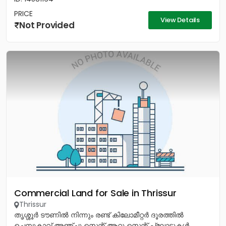
PRICE
View Details
Not Provided
Commercial Land for Sale in Thrissur
Thrissur
തൃശ്ശൂർ ടൗണിൽ നിന്നും രണ്ട് കിലോമീറ്റർ ദൂരത്തിൽ
ചെമ്പുകാവ് അഞ്ചു സെന്റ് ആറു സെന്റ് പ്ലോട്ടുകൾ