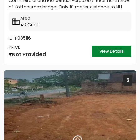
Commercial and Residential Purposes). Near north side
of Kottapuram bridge. Only 10 meter distance to NH
Opening...
Area
40 Cent
ID: P985116
PRICE
View Details
Not Provided
5