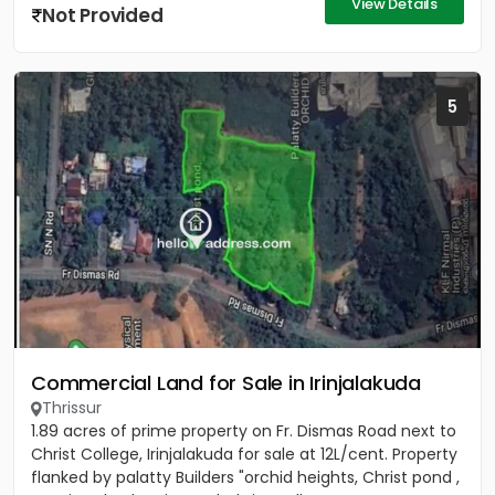
View Details
Not Provided
5
Commercial Land for Sale in Irinjalakuda
Thrissur
1.89 acres of prime property on Fr. Dismas Road next to
Christ College, Irinjalakuda for sale at 12L/cent. Property
flanked by palatty Builders "orchid heights, Christ pond ,