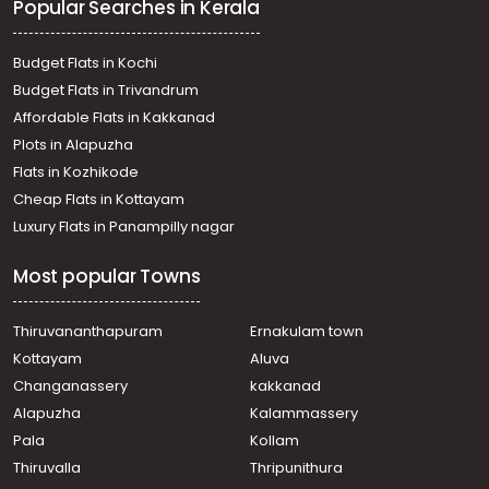
Popular Searches in Kerala
Chembukkavu
Commercial Land for Sale in Thrissur, Thrissur, Thrissur
town
Budget Flats in Kochi
Commercial Land for Sale in Thrissur, Thrissur, Kuriachira
Budget Flats in Trivandrum
Commercial Land for Sale in Thrissur, Thrissur, Thrissur
Affordable Flats in Kakkanad
town
Plots in Alapuzha
Commercial Land for Sale in Thrissur, Thrissur,
Paravathani
Flats in Kozhikode
Commercial Land for Sale in Thrissur, Thrissur, Palakkal
Cheap Flats in Kottayam
Commercial Land for Sale in Thrissur, Thrissur, East Fort
Luxury Flats in Panampilly nagar
Most popular Towns
Thiruvananthapuram
Ernakulam town
Kottayam
Aluva
Changanassery
kakkanad
Alapuzha
Kalammassery
Pala
Kollam
Thiruvalla
Thripunithura