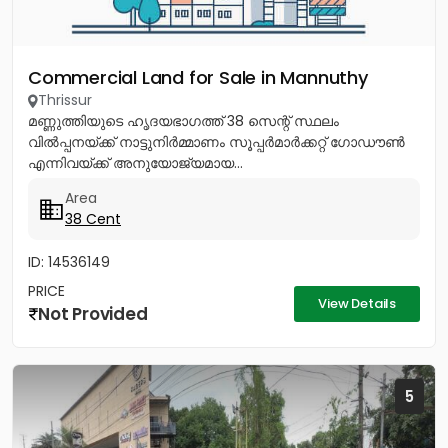
Commercial Land for Sale in Mannuthy
Thrissur
മണ്ണുത്തിയുടെ ഹൃദയഭാഗത്ത് 38 സെന്റ് സ്ഥലം
വിൽപ്പനയ്ക്ക് നാട്ടുനിർമ്മാണം സൂപ്പർമാർക്കറ്റ് ഗോഡൗൺ
എന്നിവയ്ക്ക് അനുയോജ്യമായ...
Area
38 Cent
ID: 14536149
PRICE
View Details
Not Provided
5