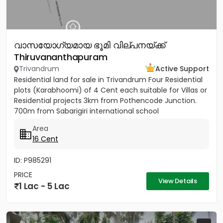
വാസയോഗ്യമായ ഭൂമി വില്പനയ്ക്ക്
Thiruvananthapuram
Trivandrum
Active Support
Residential land for sale in Trivandrum Four Residential
plots (Karabhoomi) of 4 Cent each suitable for Villas or
Residential projects 3km from Pothencode Junction.
700m from Sabarigiri international school
Area
16 Cent
ID: P985291
PRICE
View Details
1 Lac - 5 Lac