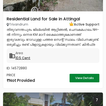
Residential Land for Sale in Attingal
Trivandrum
Active Support
തിരുവനന്തപുരം ജില്ലയിൽ ആറ്റിങ്ങൽ, ചെമ്പകമംഗലം NH-
ൽ നിന്നും ഒന്നര KM മാറി കൈലാത്തുകോണത്ത്
ഇരുവശവും റോഡുള്ള പത്തര സെന്റ് സ്ഥലം വില്പനക്കുണ്ട്.
ഒരുമിച്ചും രണ്ട് പ്ളോട്ടുകളായും വില്ക്കുന്നതാണ്. കിൻഫ്ര
മിനി ഇൻഡസ്ട്രിയൽ...
Area
10.5 Cent
ID: 14572880
PRICE
View Details
Not Provided
7