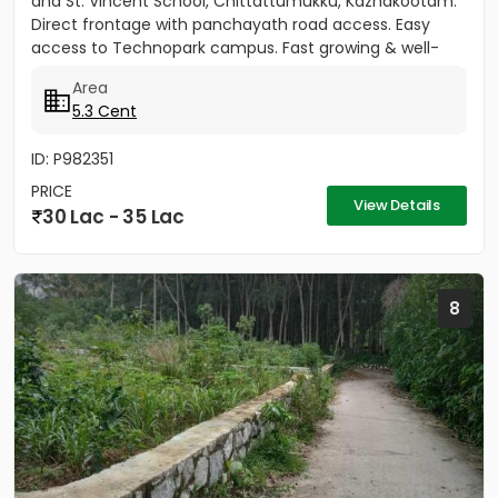
and St. Vincent School, Chittattumukku, Kazhakootam.
Direct frontage with panchayath road access. Easy
access to Technopark campus. Fast growing & well-
developed area....
Area
5.3 Cent
ID: P982351
PRICE
View Details
30 Lac - 35 Lac
8