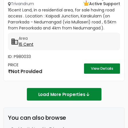
Trivandrum
Active Support
16cent Land, in a residential area, for sale having road
access . Location : Kaipadi Junction, Karakulam (on
Parrorkada - Nedumangad (via Mullaseri) road , 6.5Km
from Peroorkada and 4km from Nedumangad.).
Contact P C...
Area
16 Cent
ID: P980033
PRICE
View Details
Not Provided
Load More Properties
You can also browse