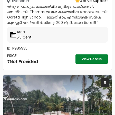
Trivandrum
Active Support
തിരുവനന്തപുരം നാലാഞ്ചിറ കുരിശ്ശടി ജംഗ്ഷൻ 5.5
സെൻ്റ് . -St Thomas മലങ്കര കത്തോലിക്ക ദൈവാലയം. -St
Goretti High School, - ബഥനി മഠം, എന്നിവയ്ക്ക് സമീപം
കുരിശ്ശടി ജംഗ്ഷനിൽ നിന്നും 200 മീറ്റർ, കോൺവെൻ്റ്
മതിൽ അവസാനിക്കുന്ന...
Area
5.5 Cent
ID: P985935
PRICE
View Details
Not Provided
9