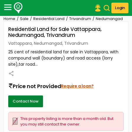
Login
Home
Sale
Residential Land
Trivandrum
Nedumangad
Post Your Property
Residential Land for Sale Vattappara,
Nedumangad, Trivandrum
Post Your Requirement
Vattappara, Nedumangad, Trivandrum
Properties for Sale
25 cent of residential land for sale in Vattappara, with
Properties for Rent
compound wall (boundary) and road access (lorry
Premium Projects
site),tar road...
Finance Center
Our Services
Contact Us
Price not Provided
Require a loan?
Contact Now
This property listing is more than a month old. But
you may still contact the owner.