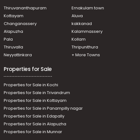
School, mannanthala
Residential Land for Sale in Trivandrum,
Thiruvananthapuram
Ernakulam town
Thiruvananthapuram, Mannanthala
Kottayam
Aluva
Residential Land for Sale in Trivandrum,
Changanassery
kakkanad
Thiruvananthapuram, Eanikara, Mullassery
Alapuzha
Kalammassery
Residential Land for Sale in Trivandrum,
Pala
Kollam
Thiruvananthapuram, Thiruvananthapuram,
Powdikonam
Thiruvalla
Thripunithura
Residential Land for Sale in Trivandrum, Sreekariyam,
Neyyattinkara
+ More Towns
Sreekariyam, Keraladithyapuram
Residential Land for Sale in Trivandrum, Nedumangad,
Properties for Sale
Vattappara, vattappara
Residential Land for Sale in Trivandrum,
Properties for Sale in Kochi
Thiruvananthapuram, Mannanthala, Chittazha
Residential Land for Sale in Trivandrum,
Properties for Sale in Trivandrum
Thiruvananthapuram, Mannanthala
Properties for Sale in Kottayam
Residential Land for Sale in Trivandrum,
Properties for Sale in Panampilly nagar
Thiruvananthapuram, Mannanthala, powdikkonam
Properties for Sale in Edapally
Properties for Sale in Alapuzha
Properties for Sale in Munnar