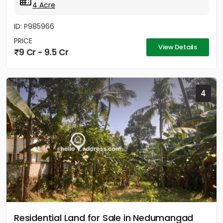
4 Acre
ID: P985966
PRICE
View Details
9 Cr - 9.5 Cr
4
Residential Land for Sale in Nedumangad