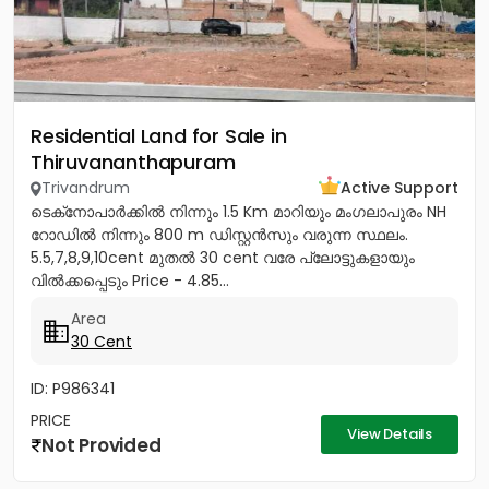
Residential Land for Sale in
Thiruvananthapuram
Trivandrum
Active Support
ടെക്‌നോപാർക്കിൽ നിന്നും 1.5 Km മാറിയും മംഗലാപുരം NH
റോഡിൽ നിന്നും 800 m ഡിസ്റ്റൻസും വരുന്ന സ്ഥലം.
5.5,7,8,9,10cent മുതൽ 30 cent വരേ പ്ലോട്ടുകളായും
വിൽക്കപ്പെടും Price - 4.85...
Area
30 Cent
ID: P986341
PRICE
View Details
Not Provided