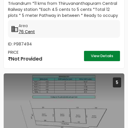
Trivandrum *11 kms from Thiruvananthapuram Central
Railway station *Each 4.5 cents to 5 cents *Total 12
plots * 5 meter Pathway in between * Ready to occupy
Plots. *...
Area
76 Cent
ID: P987494
PRICE
View Details
Not Provided
5