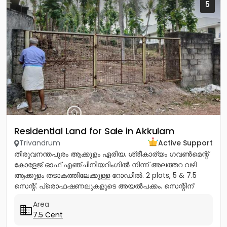
5
Residential Land for Sale in Akkulam
Trivandrum
Active Support
തിരുവനന്തപുരം ആക്കുളം ഏരിയ. ശ്രീകാര്യം ഗവൺമെന്റ്
കോളേജ് ഓഫ് എഞ്ചിനീയറിംഗിൽ നിന്ന് അലത്തറ വഴി
ആക്കുളം തടാകത്തിലേക്കുള്ള റോഡിൽ. 2 plots, 5 & 7.5
സെന്റ്. പ്രൊഫഷണലുകളുടെ അയൽപക്കം. സെന്റിന്
8.75ലക്ഷം (വില ചർച്ച...
Area
7.5 Cent