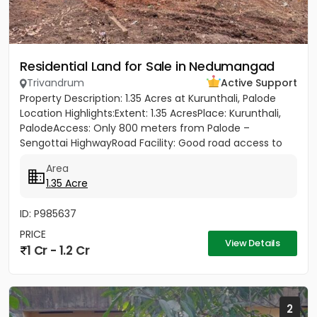
Residential Land for Sale in Nedumangad
Trivandrum
Active Support
Property Description: 1.35 Acres at Kurunthali, Palode
Location Highlights:Extent: 1.35 AcresPlace: Kurunthali,
PalodeAccess: Only 800 meters from Palode –
Sengottai HighwayRoad Facility: Good road access to
the plot...
Area
1.35 Acre
ID: P985637
PRICE
View Details
1 Cr - 1.2 Cr
2