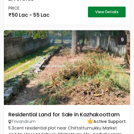
PRICE
View Details
50 Lac - 55 Lac
9
Residential Land for Sale in Kazhakoottam
Trivandrum
Active Support
5.3cent residential plot near Chittattumukku Market