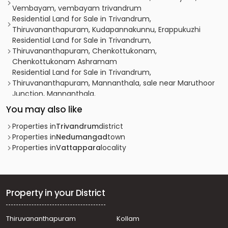
Vembayam, vembayam trivandrum
Residential Land for Sale in Trivandrum,
Thiruvananthapuram, Kudapannakunnu, Erappukuzhi
Residential Land for Sale in Trivandrum,
Thiruvananthapuram, Chenkottukonam,
Chenkottukonam Ashramam
Residential Land for Sale in Trivandrum,
Thiruvananthapuram, Mannanthala, sale near Maruthoor
Junction, Mannanthala.
Residential Land for Sale in Pathanamthitta,
You may also like
Pathanamthitta, Pathanamthitta, mannamthala
Residential Land for Sale in Trivandrum, Nedumangad,
Properties in
Trivandrum
district
Vembayam
Properties in
Nedumangad
town
Residential Land for Sale in Trivandrum, Vembayam,
Properties in
Vattappara
locality
Vembayam, Vizhinjam
Residential Land for Sale in Trivandrum, Vembayam,
Vembayam, vembaayam
Residential Land for Sale in Trivandrum,
Property in your District
Thiruvananthapuram, Thiruvananthapuram, Vembayam
Residential Land for Sale in Trivandrum,
Thiruvananthapuram
Kollam
Thiruvananthapuram, Thiruvananthapuram,