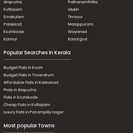
Alapuzha
Pathanamthitta
Ayirooppara, panthalakodu
Residential Land for Sale in Trivandrum,
Kottayam
Idukki
Thiruvananthapuram, Mannanthala, mannanthala,
Ernakulam
Thrissur
thrivandrum
Palakkad
Malappuram
Residential Land for Sale in Trivandrum,
Kozhikode
Wayanad
Thiruvananthapuram, Mannanthala
Kannur
Kasargod
Residential Land for Sale in Trivandrum,
Thiruvananthapuram, Mannanthala, Keraladithyapuram
Popular Searches in Kerala
Residential Land for Sale in Trivandrum,
Thiruvananthapuram, Vattakarikkakom, venjaramood
Residential Land for Sale in Trivandrum, Vembayam,
Budget Flats in Kochi
Vembayam, vembayam
Budget Flats in Trivandrum
Residential Land for Sale in Trivandrum,
Affordable Flats in Kakkanad
Thiruvananthapuram, Mannanthala, near st thomas
Plots in Alapuzha
school
Residential Land for Sale in Trivandrum, Vembayam,
Flats in Kozhikode
Vembayam, vembayam
Cheap Flats in Kottayam
Residential Land for Sale in Trivandrum,
Luxury Flats in Panampilly nagar
Thiruvananthapuram, Karyavattom, powdikkonam
Residential Land for Sale in Trivandrum,
Most popular Towns
Thiruvananthapuram, Mannanthala, near St Thomas