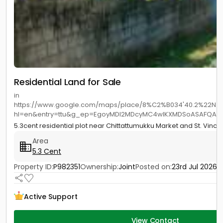
Residential Land for Sale
in
https://www.google.com/maps/place/8%C2%B034'40.2%22N+76
hl=en&entry=ttu&g_ep=EgoyMDI2MDcyMC4wIKXMDSoASAFQAw%3
5.3cent residential plot near Chittattumukku Market and St. Vinc
Area
5.3 Cent
Property ID:
P982351
Ownership:
Joint
Posted on:
23rd Jul 2026
Active Support
View Contact