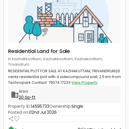
Residential Land for Sale
in kazhakkoottam, Kazhakkoottam, Kazhakoottam,
Trivandrum
RESIDENTIAL PLOT FOR SALE AT KAZHAKUTTAM, TRIVANDRUM20
cents residential plot with 4 sidecompound wall, 2.5 km from
Technopark.Contact: 79074 17233
View Property
Area
20 Sq-ft
Property ID:
14595733
Ownership:
Single
Posted on:
02nd Jul 2026