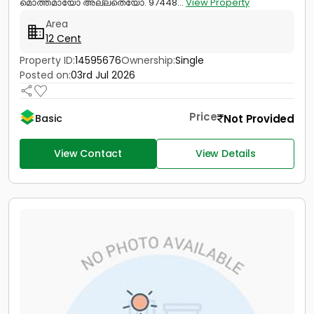
മൊത്തമായോ അല്ലതെയോ. 97448...
View Property
Area
12 Cent
Property ID:
14595676
Ownership:
Single
Posted on:
03rd Jul 2026
Price
Not Provided
Basic
View Contact
View Details