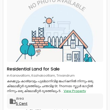
Residential Land for Sale
in Kariavattom, Kazhakoottam, Trivandrum
കഴക്കൂട്ടം കാര്യവട്ടം പുല്ലാനിവിള ജംഗ്ഷനിൽ നിന്നും ഒരു
കിലോമീറ്റർ ദൂരത്തിലും ചന്തവിള St. Thomas സ്കൂൾ ഗേറ്റിൽ
നിന്നും ഒരു കിലോമീറ്റർ ദൂരത്തിലും 5...
View Property
Area
5 Cent