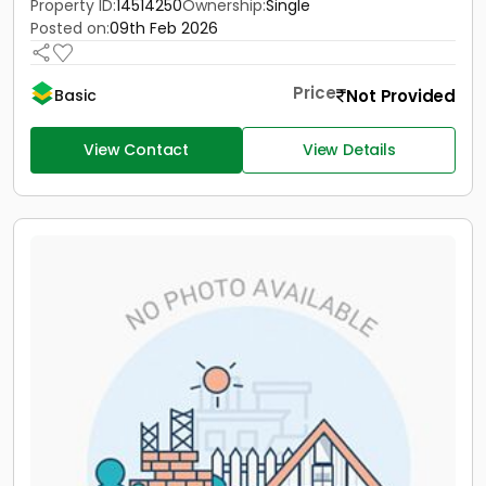
Property ID:
14514250
Ownership:
Single
Posted on:
09th Feb 2026
Price
Not Provided
Basic
View Contact
View Details