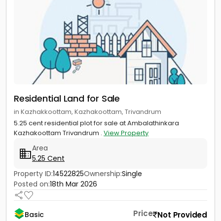
Residential Land for Sale
in Kazhakkoottam, Kazhakoottam, Trivandrum
5.25 cent residential plot for sale at Ambalathinkara
Kazhakoottam Trivandrum .
View Property
Area
5.25 Cent
Property ID:
14522825
Ownership:
Single
Posted on:
18th Mar 2026
Price
Not Provided
Basic