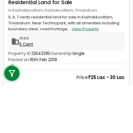
Residential Land for Sale
in Kazhakkoottam, Kazhakoottam, Trivandrum
5, 6, 7 cents residential land for sale in Kazhakkoottam,
Trivandrum. Near Technopark, with all amenities including
boundary clear, road frontage,...
View Property
Area
5 Cent
Property ID:
12643316
Ownership:
Single
Call us
Posted on:
16th Feb 2019
+91 9747 000 857
Price
25 Lac - 30 Lac
Contact
View Details