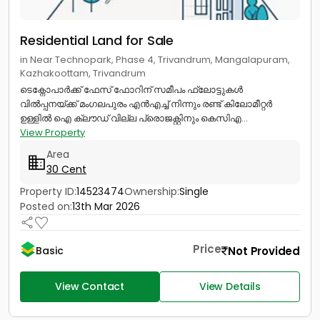
Residential Land for Sale
in Near Technopark, Phase 4, Trivandrum, Mangalapuram,
Kazhakoottam, Trivandrum
ടെക്നോപാർക്ക് ഫേസ് ഫോറിന് സമീപം ഫ്ലോട്ടുകൾ
വിൽപ്പനയ്ക്ക് മംഗലപുരം എൻഎച്ച് നിന്നും രണ്ട് കിലോമീറ്റർ
ഉള്ളില്‍ ഐ ക്ലൗഡ് വില്ല പ്രൊജക്റ്റിനും കെസിഎ...
View Property
Area
30 Cent
Property ID:
14523474
Ownership:
Single
Posted on:
13th Mar 2026
Price
Not Provided
Basic
View Contact
View Details