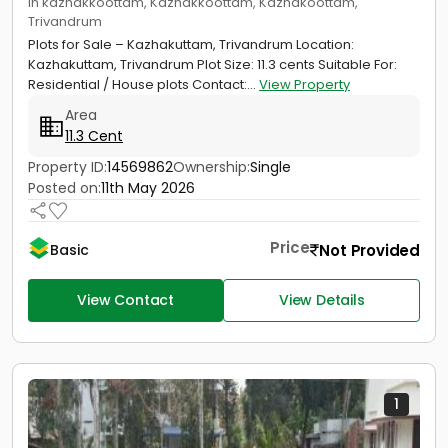
in kazhakkoottam, Kazhakkoottam, Kazhakoottam,
Trivandrum
Plots for Sale – Kazhakuttam, Trivandrum Location:
Kazhakuttam, Trivandrum Plot Size: 11.3 cents Suitable For:
Residential / House plots Contact:...
View Property
Area
11.3 Cent
Property ID:
14569862
Ownership:
Single
Posted on:
11th May 2026
Price
Not Provided
Basic
View Contact
View Details
1