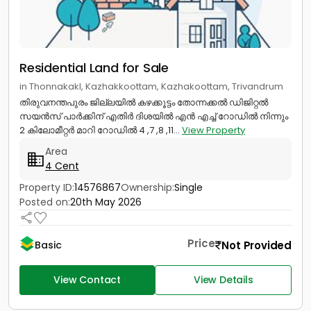
Residential Land for Sale
in Thonnakakl, Kazhakkoottam, Kazhakoottam, Trivandrum
തിരുവനന്തപുരം ജില്ലയിൽ കഴക്കൂട്ടം തോന്നക്കൽ ഡിജിറ്റൽ
സയൻസ് പാർക്കിന് എതിർ ദിശയിൽ എൻ എച്ച് റോഡിൽ നിന്നും
2 കിലോമീറ്റർ മാറി റോഡിൽ 4 ,7 ,8 ,11...
View Property
Area
4 Cent
Property ID:
14576867
Ownership:
Single
Posted on:
20th May 2026
Price
Not Provided
Basic
View Contact
View Details