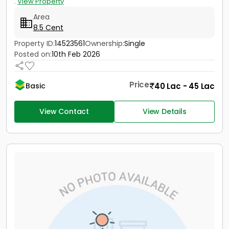
.
View Property
Area
8.5 Cent
Property ID:
14523561
Ownership:
Single
Posted on:
10th Feb 2026
Price
40 Lac - 45 Lac
Basic
View Contact
View Details