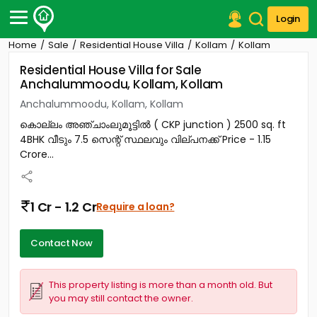
Login
Home
Sale
Residential House Villa
Kollam
Kollam
Post Your Property
Residential House Villa for Sale
Anchalummoodu, Kollam, Kollam
Post Your Requirement
Anchalummoodu, Kollam, Kollam
Properties for Sale
കൊല്ലം അഞ്ചാംലുമൂട്ടിൽ ( CKP junction ) 2500 sq. ft
Properties for Rent
4BHK വീടും 7.5 സെന്റ് സ്ഥലവും വില്പനക്ക് Price - 1.15
Premium Projects
Crore...
Finance Center
Our Services
Contact Us
1 Cr - 1.2 Cr
Require a loan?
Contact Now
This property listing is more than a month old. But
you may still contact the owner.