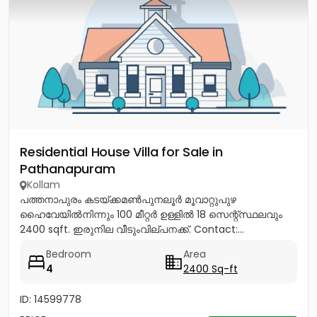
Residential House Villa for Sale in
Pathanapuram
Kollam
പത്തനാപുരം കടയ്ക്കമൺപുനലൂർ മൂവാറ്റുപുഴ
ഹൈവേയിൽനിന്നും 100 മീറ്റർ ഉള്ളിൽ 18 സെന്റ്സ്ഥലവും
2400 sqft. ഇരുനില വീടുംവില്പനക്ക്. Contact:...
Bedroom
Area
4
2400 Sq-ft
ID: 14599778