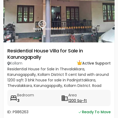
Residential House Villa for Sale in
Karunagapally
Kollam
Active Support
Residential House for Sale in Thevalakkara,
Karunagappally, Kollam District 11 cent land with around
1200 sqft 3 bhk house for sale in Padinjattakkara,
Thevalakkara, Karunagappally, Kollam District. Road
frontage...
Bedroom
Area
3
1200 Sq-ft
ID: P986263
Ready To Move