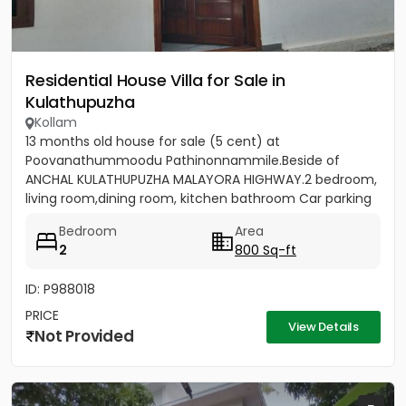
Residential House Villa for Sale in
Kulathupuzha
Kollam
13 months old house for sale (5 cent) at
Poovanathummoodu Pathinonnammile.Beside of
ANCHAL KULATHUPUZHA MALAYORA HIGHWAY.2 bedroom,
living room,dining room, kitchen bathroom Car parking
facility available. - Nearest...
Bedroom
Area
2
800 Sq-ft
ID: P988018
PRICE
View Details
Not Provided