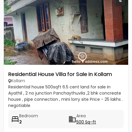
4
Residential House Villa for Sale in Kollam
Kollam
Residential house 500sqft 6.5 cent land for sale in
Ayathil , 2 no junction Panchaythuvila ,2 bhk concreate
house , pipe connection , mini lorry site Price - 25 lakhs .
negotiable
Bedroom
Area
2
500 Sq-ft