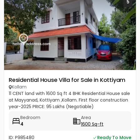
5
Residential House Villa for Sale in Kottiyam
Kollam
11 CENT land with 1600 Sq ft 4 BHK Residential House sale
at Mayyanad, Kottiyam ,Kollam. First floor construction
year-2025 PRICE: 95 Lakhs (Negotiable)
Bedroom
Area
4
1600 Sq-ft
ID: P985480
Ready To Move