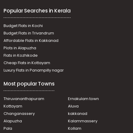
Residential House Villa for Sale in Kollam, Kollam, Ayathil
Popular Searches in Kerala
Residential House Villa for Sale in Kollam, Kollam, Ayathil
Residential House Villa for Sale in Kollam, Kollam,
Thrikkadavoor
Budget Flats in Kochi
Residential House Villa for Sale in Kollam, Kollam,
Budget Flats in Trivandrum
Kilikkolloor
Affordable Flats in Kakkanad
Residential House Villa for Sale in Kollam, Kollam, Kundara
Plots in Alapuzha
Residential House Villa for Sale in Kollam, Kollam, Kundara
Residential House Villa for Sale in Kollam, Kollam,
Flats in Kozhikode
Kilikkolloor
Cheap Flats in Kottayam
Residential House Villa for Sale in Kollam, Kollam, Karicode
Luxury Flats in Panampilly nagar
Most popular Towns
Thiruvananthapuram
Ernakulam town
Kottayam
Aluva
Changanassery
kakkanad
Alapuzha
Kalammassery
Pala
Kollam