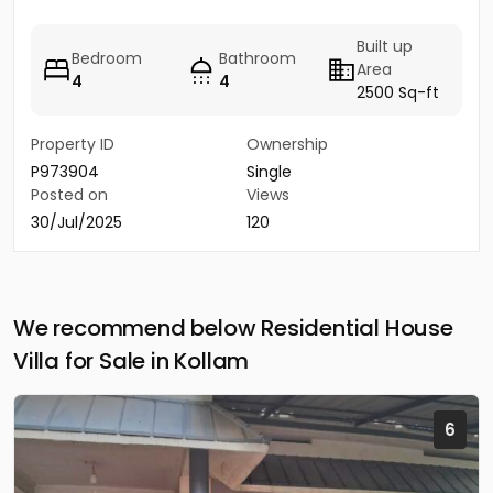
Built up
Bedroom
Bathroom
Area
4
4
2500 Sq-ft
Property ID
Ownership
P973904
Single
Posted on
Views
30/Jul/2025
120
We recommend below Residential House
Villa for Sale in Kollam
6