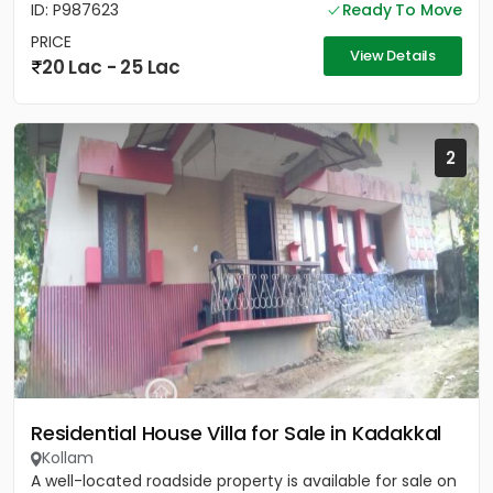
ID: P987623
Ready To Move
PRICE
View Details
20 Lac - 25 Lac
2
Residential House Villa for Sale in Kadakkal
Kollam
A well-located roadside property is available for sale on