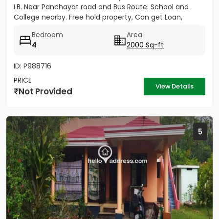
LB. Near Panchayat road and Bus Route. School and
College nearby. Free hold property, Can get Loan,
Good...
Bedroom
Area
4
2000 Sq-ft
ID: P988716
PRICE
View Details
Not Provided
5