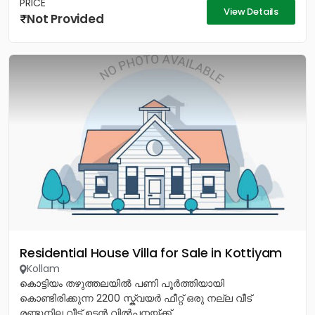
PRICE
View Details
Not Provided
Residential House Villa for Sale in Kottiyam
Kollam
കൊട്ടിയം തഴുത്തലയിൽ പണി പൂർത്തിയായി
കൊണ്ടിരിക്കുന്ന 2200 സ്ക്വയർ ഫീറ്റ് ഒരു നല്ല വീട്
രണ്ടുനില വീട് ഉടൻ വിൽപ്പനയ്ക്ക്...