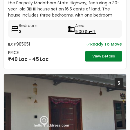
the Paripally Madathara State Highway, featuring a 30-
year-old 3BHK house set on 16.5 cents of land. The
house includes three bedrooms, with one bedroom
having...
Bedroom
Area
3
1500 Sq-ft
ID: P985051
Ready To Move
PRICE
View Details
40 Lac - 45 Lac
5