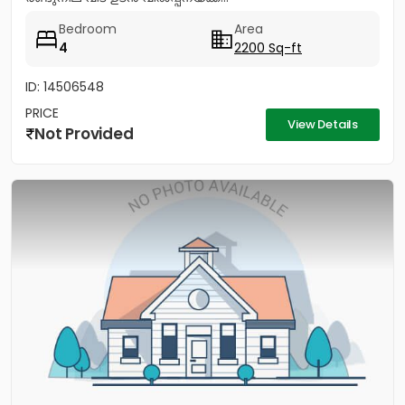
Bedroom
Area
4
2200 Sq-ft
ID: 14506548
PRICE
View Details
Not Provided