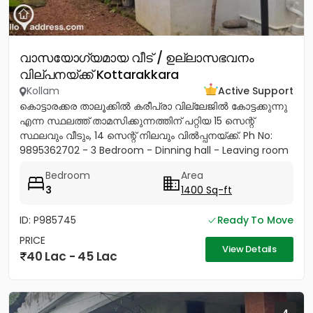
വാസയോഗ്യമായ വീട് / ഉല്ലാസഭവനം
വില്പനയ്ക്ക് Kottarakkara
Kollam
Active Support
കൊട്ടാരക്കര താലൂക്കിൽ കരീപ്രാ വില്ലേജിൽ കോട്ടക്കുന്നു
എന്ന സ്ഥലത്ത് താമസിക്കുന്നത്തിന് പറ്റിയ 15 സെന്റ്
സ്ഥലവും വീടും, 14 സെന്റ് നിലവും വിൽപ്പനയ്‌ക്ക്. Ph No:
9895362702 - 3 Bedroom - Dinning hall - Leaving room
- Sit...
Bedroom
Area
3
1400 Sq-ft
ID: P985745
Ready To Move
PRICE
View Details
40 Lac - 45 Lac