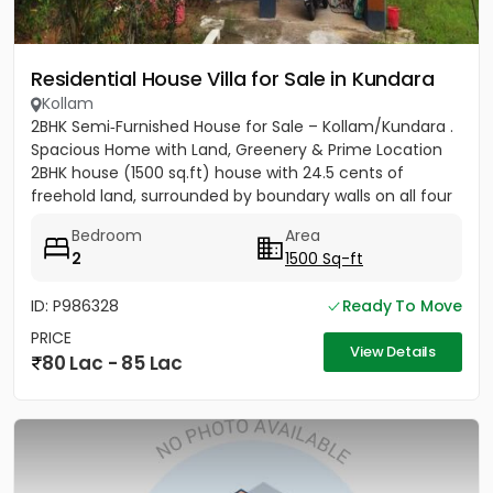
Residential House Villa for Sale in Kundara
Kollam
2BHK Semi‑Furnished House for Sale – Kollam/Kundara .
Spacious Home with Land, Greenery & Prime Location
2BHK house (1500 sq.ft) house with 24.5 cents of
freehold land, surrounded by boundary walls on all four
sides....
Bedroom
Area
2
1500 Sq-ft
ID: P986328
Ready To Move
PRICE
View Details
80 Lac - 85 Lac