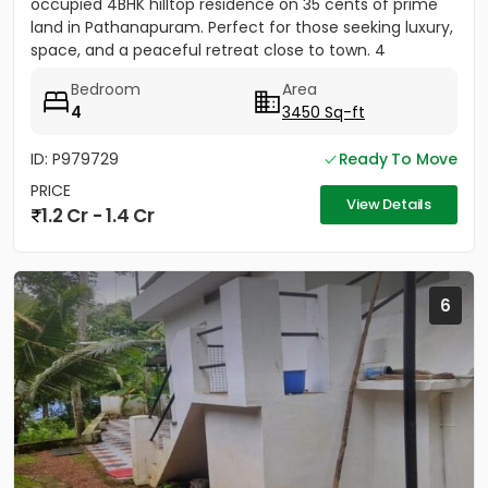
occupied 4BHK hilltop residence on 35 cents of prime
land in Pathanapuram. Perfect for those seeking luxury,
space, and a peaceful retreat close to town. 4
Spacious Bedrooms...
Bedroom
Area
4
3450 Sq-ft
ID: P979729
Ready To Move
PRICE
View Details
1.2 Cr - 1.4 Cr
6