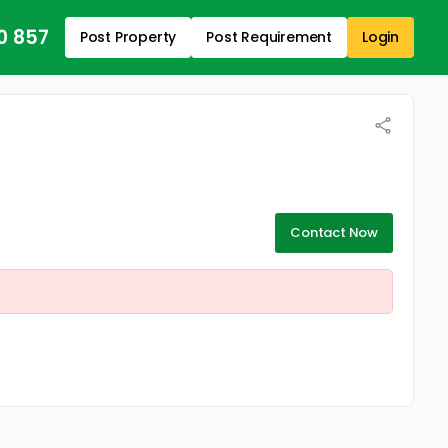
0 857
Post Property
Post Requirement
Login
Contact Now