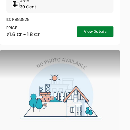
Area
per cent Negotiable...
30 Cent
ID: P983828
PRICE
View Details
1.6 Cr - 1.8 Cr