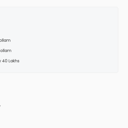
Kollam
Kollam
w 40 Lakhs
y