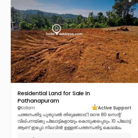
8
Residential Land for Sale in
Pathanapuram
Kollam
Active Support
പത്തനംതിട്ട പുതുവൽ തിരുമങ്ങാട് 1 acre 80 സെന്റ്
വില്പനയ്ക്കു പ്ലോട്ട്കളായും കൊടുക്കപ്പെടും. 10 പ്ലോട്ട്
ആണ് ഇപ്പോ നിലവിൽ ഉള്ളത്.പത്തനംതിട്ട കൊല്ലം
ബോർഡർൽ ആണ് പ്ലോട്ട് സ്ഥിതി ചെയുന്നത് Asking