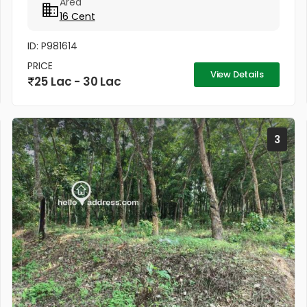
Area
per...
16 Cent
ID: P981614
PRICE
View Details
25 Lac - 30 Lac
3