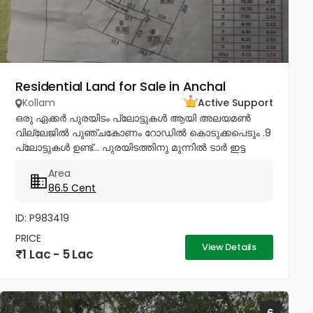
Residential Land for Sale in Anchal
Kollam
Active Support
ഒരു ഏക്കർ പുരയിടം പ്ലോട്ടുകൾ ആയി അലയമൺ
വില്ലേജിൽ പുഞ്ചകോണം റോഡിൽ കൊടുക്കപെടും .9
പ്ലോട്ടുകൾ ഉണ്ട്‌... പുരയിടത്തിനു മുന്നിൽ ടാർ ഇട്ട
റോഡ്ഉണ്ട്‌... 12 അടി വീതിയിൽ എല്ലാ
Area
പ്ലോട്ടുകളിലേക്കും വഴി ഉണ്ട്‌. front plot - 2 lakhs...
86.5 Cent
ID: P983419
PRICE
View Details
1 Lac - 5 Lac