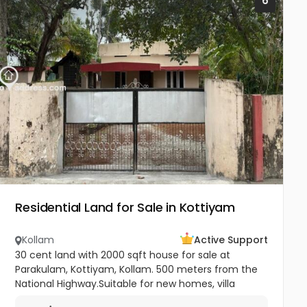
6
Residential Land for Sale in Kottiyam
Kollam
Active Support
30 cent land with 2000 sqft house for sale at
Parakulam, Kottiyam, Kollam. 500 meters from the
National Highway.Suitable for new homes, villa
construction, and other purposes. Price - 6 Lakhs