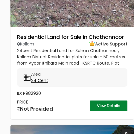
Residential Land for Sale in Chathannoor
Kollam
Active Support
24cent Residential Land for Sale in Chathannoor,
Kollam District Residential plots for sale - 50 metres
from Ayoor Ithikara Main road -KSRTC Route. Plot
located in residential area Asking price 99,000/ cent
Area
- Urgent Sale
24 Cent
ID: P982920
PRICE
View Details
Not Provided