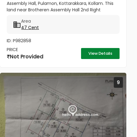
Assembly Hall, Pulamon, Kottarakkara, Kollam. This
land near Brotheren Assembly Hall 2nd Right
Parackal Property. Land is suitable for Old Age Home
Area
and Paliative Care....
47 Cent
ID: P982858
PRICE
View Details
Not Provided
9