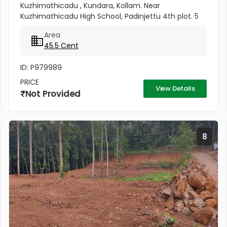
Kuzhimathicadu , Kundara, Kollam. Near
Kuzhimathicadu High School, Padinjettu 4th plot. 5
Km from Kundara. Bus route- Kollam-Neduvankadu.
Area
Rate Per cent 3.10 Lakhs Negotiable
45.5 Cent
ID: P979989
PRICE
View Details
Not Provided
8