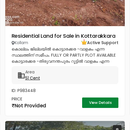
Residential Land for Sale in Kottarakkara
Kollam
Active Support
കൊല്ലം ജില്ലയിൽ കൊട്ടാരക്കര -വാളകം എന്ന
സ്ഥലത്തിന് സമീപം. FULLY OR PARTLY PLOT AVAILABLE
കൊട്ടാരക്കര -തിരുവനന്തപുരം റൂട്ടിൽ വാളകം എന്ന
സ്ഥലത്തു നിന്നും വാളകം പുന്നക്കാടു വഴി -കോക്കാട്
Area
റോഡിൽ (3-4 കിലോമീറ്റർ ) റോഡ്...
51 Cent
ID: P983448
PRICE
View Details
Not Provided