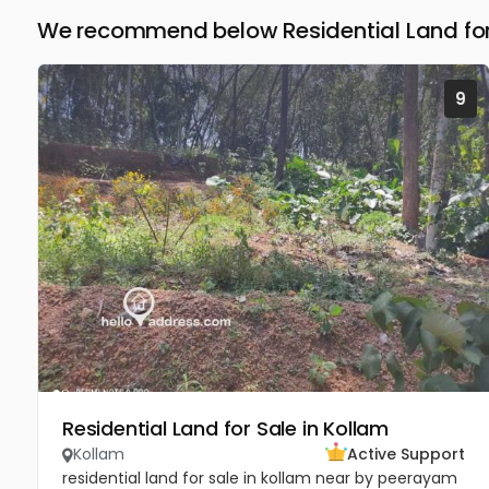
We recommend below Residential Land for 
9
Residential Land for Sale in Kollam
Kollam
Active Support
residential land for sale in kollam near by peerayam