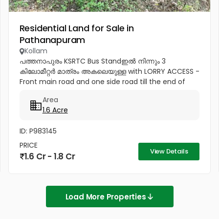
Residential Land for Sale in
Pathanapuram
Kollam
പത്തനാപുരം KSRTC Bus Standഇൽ നിന്നും 3
കിലോമീറ്റർ മാത്രം അകലെയുള്ള with LORRY ACCESS -
Front main road and one side road till the end of
property 1.60 acre വെട്ടിക്കൊണ്ടിരിക്കുന്ന റബർ മരം
Area
ഉൾപ്പെടെയുള്ള സ്ഥലം...
1.6 Acre
ID: P983145
PRICE
View Details
1.6 Cr - 1.8 Cr
Load More Properties