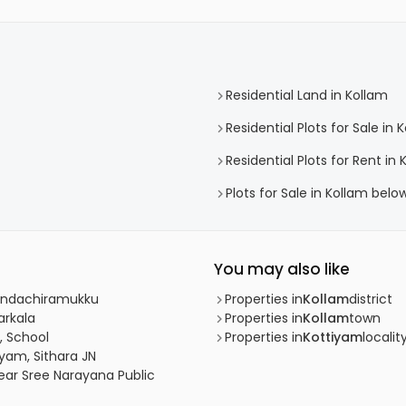
Residential Land in Kollam
Residential Plots for Sale in 
Residential Plots for Rent in 
Plots for Sale in Kollam belo
You may also like
 Kandachiramukku
Properties in
Kollam
district
arkala
Properties in
Kollam
town
, School
Properties in
Kottiyam
localit
yam, Sithara JN
Near Sree Narayana Public