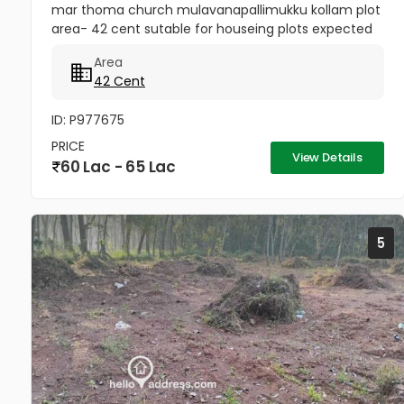
mar thoma church mulavanapallimukku kollam plot
area- 42 cent sutable for houseing plots expected
rate- 1.25 lakhs per cent negotiable.
Area
42 Cent
ID: P977675
PRICE
View Details
60 Lac - 65 Lac
5