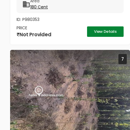
Area
price - 75000 to 100000 per...
180 Cent
ID: P980353
PRICE
View Details
Not Provided
7