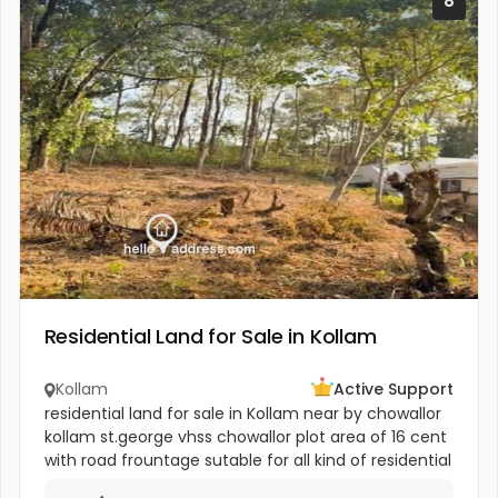
8
Residential Land for Sale in Kollam
Kollam
Active Support
residential land for sale in Kollam near by chowallor
kollam st.george vhss chowallor plot area of 16 cent
with road frountage sutable for all kind of residential
and non residential purposes expected rate - 1.75