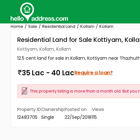
Home
Sale
Residential Land
Kollam
Kollam
Residential Land for Sale Kottiyam, Koll
Kottiyam, Kollam, Kollam
12.5 cent land for sale in Kollam, Kottiyam near Thazhuthal
35 Lac - 40 Lac
Require a loan?
This property listing is more than a month old. But you 
Property ID
Ownership
Posted on
Views
12483705
Single
22/Sep/2018
115