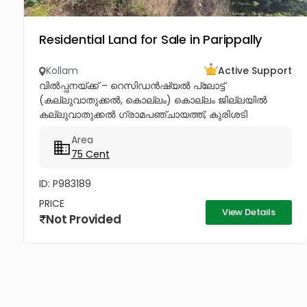
Residential Land for Sale in Parippally
Kollam
Active Support
വിൽപ്പനയ്ക്ക് – റെസിഡൻഷ്യൽ പ്ലോട്ട്
(കല്ലുവാതുക്കൽ, കൊല്ലം) കൊല്ലം ജില്ലയിൽ
കല്ലുവാതുക്കൽ ഗ്രാമപഞ്ചായത്ത്, കുരിശടി
ജംഗ്ഷനിൽ നിന്ന് 500 മീറ്റർ മാത്രം ദൂരത്തിൽ വീട്
Area
നിർമ്മിക്കാൻ അനുയോജ്യമായ 75 സെന്റ് സ്ഥലം
75 Cent
വിൽപ്പനയ്ക്ക്....
ID: P983189
PRICE
View Details
Not Provided