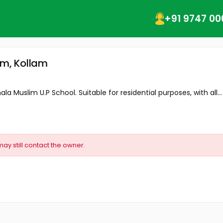
+91 9747 00
am, Kollam
a Muslim U.P School. Suitable for residential purposes, with all...
may still contact the owner.