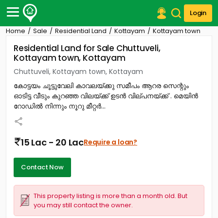
Login
Home
Sale
Residential Land
Kottayam
Kottayam town
Post Your Property
Residential Land for Sale Chuttuveli,
Kottayam town, Kottayam
Post Your Requirement
Chuttuveli, Kottayam town, Kottayam
Properties for Sale
കോട്ടയം ചൂട്ടുവേലി കാവലയ്ക്കു സമീപം ആറര സെന്റും
Properties for Rent
ഓടിട്ട വീടും കുറഞ്ഞ വിലയ്ക്ക് ഉടൻ വില്പനയ്ക്ക് . മെയിൻ
Premium Projects
റോഡിൽ നിന്നും നൂറു മീറ്റർ...
Finance Center
Our Services
Contact Us
15 Lac - 20 Lac
Require a loan?
Contact Now
This property listing is more than a month old. But
you may still contact the owner.