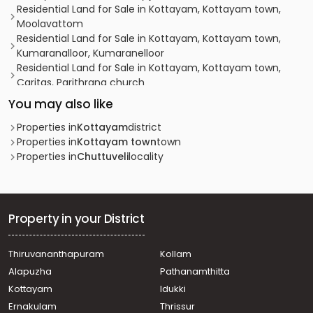
Residential Land for Sale in Kottayam, Kottayam town,
Moolavattom
Residential Land for Sale in Kottayam, Kottayam town,
Kumaranalloor, Kumaranelloor
Residential Land for Sale in Kottayam, Kottayam town,
Caritas, Parithrana church
Residential Land for Sale in Kottayam, Kottayam town,
You may also like
Medical college, Panampalam - Kumaranellur road
Residential Land for Sale in Kottayam, Kottayam town,
Properties in
Kottayam
district
Vadavathoor, vadavathoor
Properties in
Kottayam town
town
Residential Land for Sale in Kottayam, Kottayam town,
Properties in
Chuttuveli
locality
Kanjikuzhy, Keezhukunnu
Residential Land for Sale in Kottayam, Kottayam town,
Kottayam town, 9°35'10.6"N 76°31'34.3"E
Residential Land for Sale in Kottayam, Kottayam town,
Property in your District
Kanjikuzhy, Kanjikuzhy
Residential Land for Sale in Kottayam, Kottayam town,
Thiruvananthapuram
Kollam
Kanjikuzhy, Kanjikuzhy
Alapuzha
Pathanamthitta
Residential Land for Sale in Kottayam, Kottayam town,
Puthuppally, NILAKKAL CHURCH
Kottayam
Idukki
Residential Land for Sale in Kottayam, Kottayam town,
Ernakulam
Thrissur