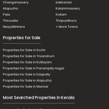
Changanassery
kakkanad
Eerayil Kadavu, Eerayilkadavu
Alapuzha
Kalammassery
Residential Land for Sale in Kottayam, Kottayam town,
Pala
Kollam
Kottayam town, Passport office
Residential Land for Sale in Kottayam, Kottayam town,
Thiruvalla
Thripunithura
Nagampadam, nagampadam
Neyyattinkara
+ More Towns
Residential Land for Sale in Kottayam, Kottayam town,
Star junction
Properties for Sale
Properties for Sale in Kochi
Properties for Sale in Trivandrum
Properties for Sale in Kottayam
Properties for Sale in Panampilly nagar
Properties for Sale in Edapally
Properties for Sale in Alapuzha
Properties for Sale in Munnar
Most Searched Properties in Kerala