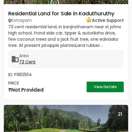
Residential Land for Sale in Kaduthuruthy
Kottayam
Active Support
73 cent residential land, in kanjirathanam near st johns
high school, frond side car, tipper & autoriksha drive,
few coconut trees and a jack fruit tree, one ealvaaka
tree. At present pinapple planted,and rubber...
Area
73 Cent
ID: P982554
PRICE
View Details
Not Provided
21