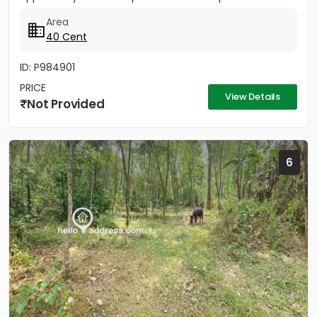
peaceful yet...
Area
40 Cent
ID: P984901
PRICE
View Details
Not Provided
6