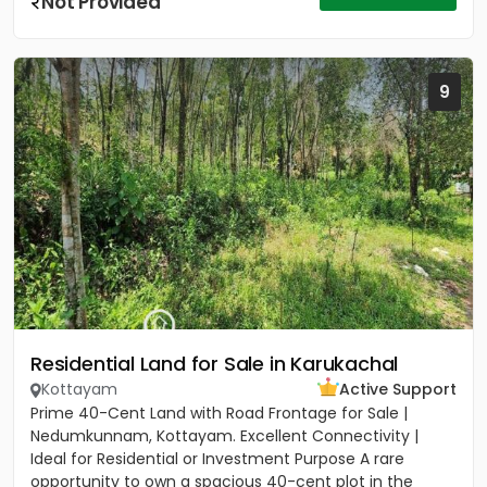
Not Provided
9
Residential Land for Sale in Karukachal
Kottayam
Active Support
Prime 40-Cent Land with Road Frontage for Sale |
Nedumkunnam, Kottayam. Excellent Connectivity |
Ideal for Residential or Investment Purpose A rare
opportunity to own a spacious 40-cent plot in the