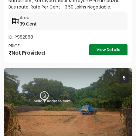
Nattassery , Kottayam. Near Kottayam-Parampuzha
Bus route. Rate Per Cent - 3.50 Lakhs Negotiable.
Area
39 Cent
ID: P982888
PRICE
View Details
Not Provided
5