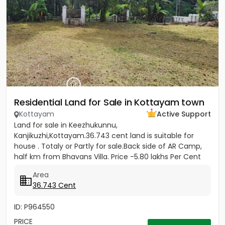
Residential Land for Sale in Kottayam town
Kottayam
Active Support
Land for sale in Keezhukunnu,
Kanjikuzhi,Kottayam.36.743 cent land is suitable for
house . Totaly or Partly for sale.Back side of AR Camp,
half km from Bhavans Villa. Price -5.80 lakhs Per Cent
(Negotiable)
Area
36.743 Cent
ID: P964550
PRICE