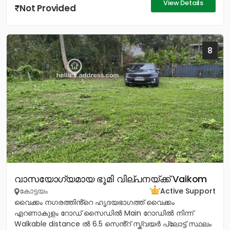
View Details
Not Provided
8
വാസയോഗ്യമായ ഭൂമി വില്പനയ്ക്ക് Vaikom
കോട്ടയം
Active Support
വൈക്കം നഗരത്തിൻ്റെ ഹൃദയഭാഗത്ത് വൈക്കം
എറണാകുളം റോഡ് സൈഡിൽ Main റോഡിൽ നിന്ന്
Walkable distance ൽ 6.5 സെൻ്റ് സ്ക്വയർ പ്ലോട്ട് സ്ഥലം