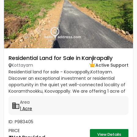
Residential Land for Sale in Kanjirapally
Kottayam
Active Support
Residential land for sale - Koovappally,Kottayam.
Discover an exceptional investment or residential
opportunity in the quiet yet well-connected locality of
Kooramthookku, Koovappally. We are offering 1 acre of
prime...
Area
1 Acre
ID: P983405
PRICE
View Details