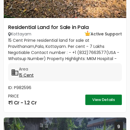
Residential Land for Sale in Pala
Kottayam
Active Support
15 Cent Prime residential land for sale at
Pravithanam,Pala, Kottayam. Per cent - 7 Lakhs
Negotiable Contact number : - +1 (832)7663577(USA -
Whatsup Number) Property Highlights: MKM Hospital -
50M Anthinad - 1KM Pala -...
Area
15 Cent
ID: P982596
PRICE
View Details
1 Cr - 1.2 Cr
9