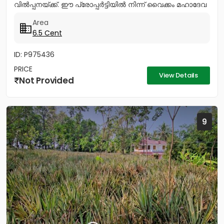
വിൽപ്പനയ്ക്ക്. ഈ പ്രോപ്പർട്ടിയിൽ നിന്ന് വൈക്കം മഹാദേവ
ക്ഷേ ത്രത്തിലേക്ക് ഒരു കിലോമീറ്ററും...
Area
6.5 Cent
ID: P975436
PRICE
View Details
Not Provided
9