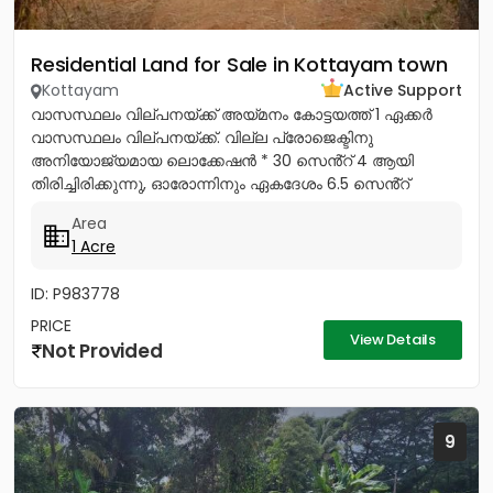
Residential Land for Sale in Kottayam town
Kottayam
Active Support
വാസസ്ഥലം വില്പനയ്ക്ക് അയ്മനം കോട്ടയത്ത് 1 ഏക്കർ
വാസസ്ഥലം വില്പനയ്ക്ക്. വില്ല പ്രോജെക്ടിനു
അനിയോജ്യമായ ലൊക്കേഷൻ * 30 സെൻ്റ് 4 ആയി
തിരിച്ചിരിക്കുന്നു, ഓരോന്നിനും ഏകദേശം 6.5 സെൻ്റ്
അല്ലെങ്കിൽ 7.5 സെൻ്റ്. * 40 സെൻ്റ് 5...
Area
1 Acre
ID: P983778
PRICE
View Details
Not Provided
9