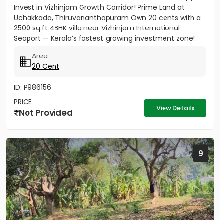
Invest in Vizhinjam Growth Corridor! Prime Land at
Uchakkada, Thiruvananthapuram Own 20 cents with a
2500 sq.ft 4BHK villa near Vizhinjam International
Seaport — Kerala’s fastest‑growing investment zone!
Property...
Area
20 Cent
ID: P986156
PRICE
View Details
Not Provided
9