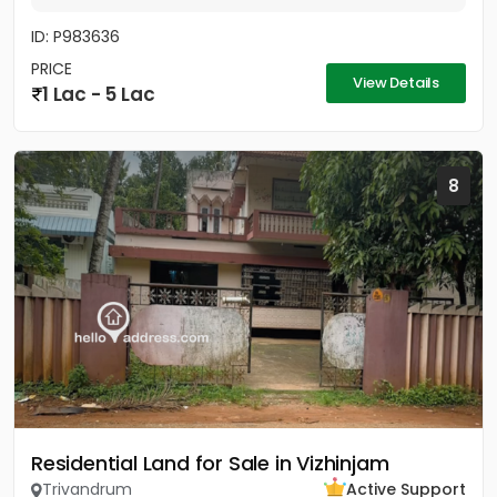
ID: P983636
PRICE
View Details
1 Lac - 5 Lac
8
Residential Land for Sale in Vizhinjam
Trivandrum
Active Support