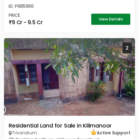
ID: P985966
PRICE
View Details
9 Cr - 9.5 Cr
2
Residential Land for Sale in Kilimanoor
Trivandrum
Active Support