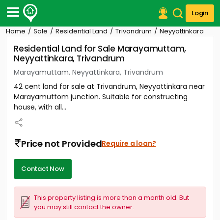
Login
Home
Sale
Residential Land
Trivandrum
Neyyattinkara
Post Your Property
Residential Land for Sale Marayamuttam,
Neyyattinkara, Trivandrum
Post Your Requirement
Marayamuttam, Neyyattinkara, Trivandrum
Properties for Sale
42 cent land for sale at Trivandrum, Neyyattinkara near
Properties for Rent
Marayamuttom junction. Suitable for constructing
Premium Projects
house, with all...
Finance Center
Our Services
Contact Us
Price not Provided
Require a loan?
Contact Now
This property listing is more than a month old. But
you may still contact the owner.