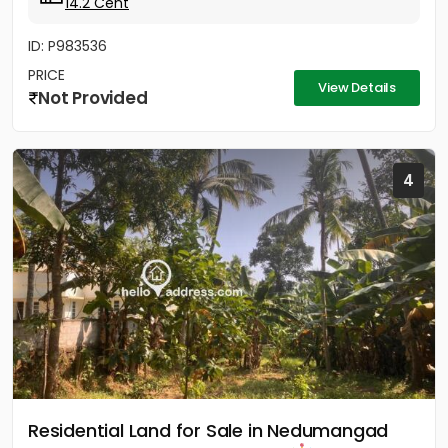
14.2 Cent
ID: P983536
PRICE
View Details
Not Provided
4
Residential Land for Sale in Nedumangad