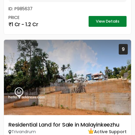
ID: P985637
PRICE
View Details
1 Cr - 1.2 Cr
9
Residential Land for Sale in Malayinkeezhu
Trivandrum
Active Support