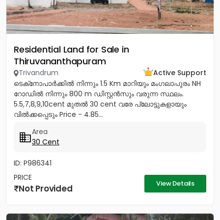
Residential Land for Sale in
Thiruvananthapuram
Trivandrum
Active Support
ടെക്‌നോപാർക്കിൽ നിന്നും 1.5 Km മാറിയും മംഗലാപുരം NH
റോഡിൽ നിന്നും 800 m ഡിസ്റ്റൻസും വരുന്ന സ്ഥലം.
5.5,7,8,9,10cent മുതൽ 30 cent വരേ പ്ലോട്ടുകളായും
വിൽക്കപ്പെടും Price - 4.85...
Area
30 Cent
ID: P986341
PRICE
View Details
Not Provided