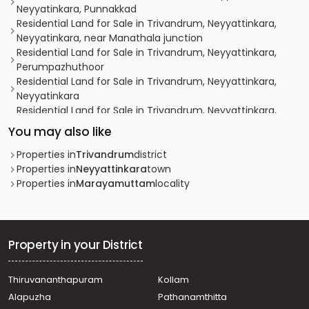
Neyyatinkara, Punnakkad
Residential Land for Sale in Trivandrum, Neyyattinkara,
Neyyatinkara, near Manathala junction
Residential Land for Sale in Trivandrum, Neyyattinkara,
Perumpazhuthoor
Residential Land for Sale in Trivandrum, Neyyattinkara,
Neyyatinkara
Residential Land for Sale in Trivandrum, Neyyattinkara,
Perumpazhuthoor
You may also like
Residential Land for Sale in Trivandrum, Neyyattinkara,
Neyyatinkara
Properties in
Trivandrum
district
Residential Land for Sale in Trivandrum, Neyyattinkara,
Properties in
Neyyattinkara
town
Neyyatinkara
Properties in
Marayamuttam
locality
Residential Land for Sale in Trivandrum, Neyyattinkara,
Neyyatinkara
Residential Land for Sale in Trivandrum, Neyyattinkara,
Neyyatinkara
Property in your District
Residential Land for Sale in Trivandrum, Neyyattinkara,
Neyyatinkara
Thiruvananthapuram
Kollam
Residential Land for Sale in Trivandrum, Neyyattinkara,
Alapuzha
Pathanamthitta
Neyyatinkara