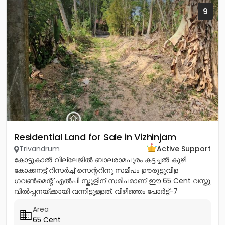
9
Residential Land for Sale in Vizhinjam
Trivandrum
Active Support
കോട്ടുകാൽ വില്ലേജിൽ ബാലരാമപുരം കട്ടച്ചൽ കുഴി
കോക്കനട്ട് റിസർച്ച് സെന്ററിനു സമീപം ഊരുട്ടുവിള
ഗവൺമെന്റ് എൽപി സ്കൂളിന് സമീപമാണ് ഈ 65 Cent വസ്തു
വിൽപ്പനയ്ക്കായി വന്നിട്ടുള്ളത്. വിഴിഞ്ഞം പോർട്ട്-7
കിലോമീറ്റർ കന്യാകുമാരി...
Area
65 Cent