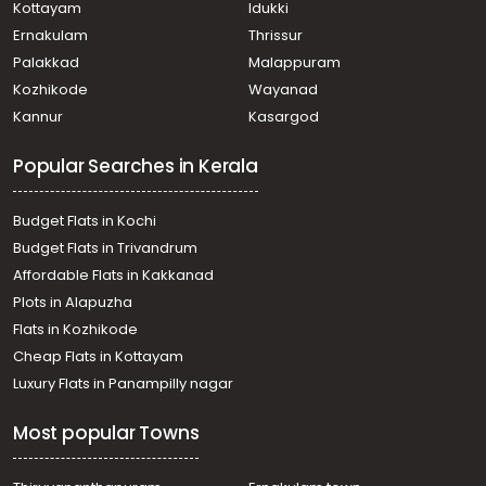
Residential Land for Sale in Trivandrum,
Kottayam
Idukki
Thiruvananthapuram, Pongumoodu
Ernakulam
Thrissur
Residential Land for Sale in Trivandrum, Neyyattinkara,
Palakkad
Malappuram
Neyyatinkara
Kozhikode
Wayanad
Residential Land for Sale in Trivandrum, Neyyattinkara,
Kannur
Kasargod
Neyyatinkara
Residential Land for Sale in Trivandrum, Sreekariyam,
Popular Searches in Kerala
Kariyam
Residential Land for Sale in Trivandrum, Neyyattinkara,
Malayinkeezhu
Budget Flats in Kochi
Residential Land for Sale in Trivandrum, Neyyattinkara,
Budget Flats in Trivandrum
Dhanuvachapuram
Affordable Flats in Kakkanad
Residential Land for Sale in Trivandrum, Neyyattinkara,
Plots in Alapuzha
Neyyatinkara
Residential Land for Sale in Trivandrum, Neyyattinkara,
Flats in Kozhikode
Aralummoodu
Cheap Flats in Kottayam
Residential Land for Sale in Trivandrum, Neyyattinkara,
Luxury Flats in Panampilly nagar
Aralummoodu
Residential Land for Sale in Trivandrum, Sreekariyam,
Most popular Towns
Kariyam
Residential Land for Sale in Trivandrum, Neyyattinkara,
Neyyatinkara