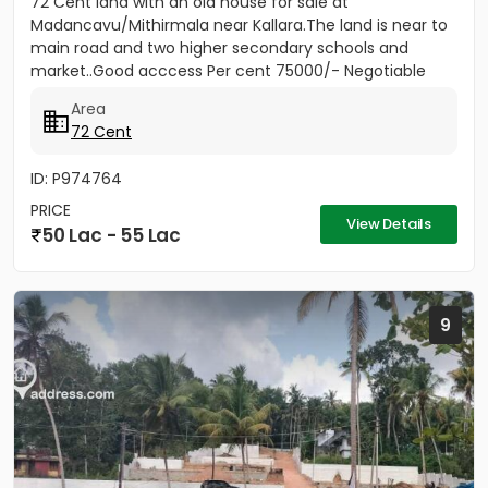
72 Cent land with an old house for sale at
Madancavu/Mithirmala near Kallara.The land is near to
main road and two higher secondary schools and
market..Good acccess Per cent 75000/- Negotiable
Area
72 Cent
ID: P974764
PRICE
View Details
50 Lac - 55 Lac
9