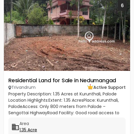
6
Residential Land for Sale in Nedumangad
Trivandrum
Active Support
Property Description: 1.35 Acres at Kurunthali, Palode
Location Highlights:Extent: 1.35 AcresPlace: Kurunthali,
PalodeAccess: Only 800 meters from Palode –
Sengottai HighwayRoad Facility: Good road access to
the plot...
Area
1.35 Acre