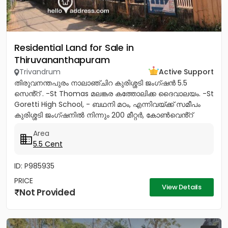
Residential Land for Sale in
Thiruvananthapuram
Trivandrum
Active Support
തിരുവനന്തപുരം നാലാഞ്ചിറ കുരിശ്ശടി ജംഗ്ഷൻ 5.5
സെൻ്റ് . -St Thomas മലങ്കര കത്തോലിക്ക ദൈവാലയം. -St
Goretti High School, - ബഥനി മഠം, എന്നിവയ്ക്ക് സമീപം
കുരിശ്ശടി ജംഗ്ഷനിൽ നിന്നും 200 മീറ്റർ, കോൺവെൻ്റ്
മതിൽ അവസാനിക്കുന്ന...
Area
5.5 Cent
ID: P985935
PRICE
View Details
Not Provided