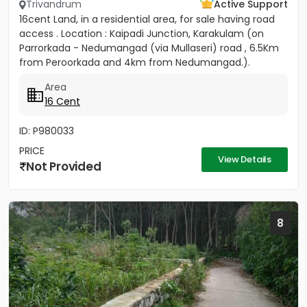
Trivandrum
Active Support
16cent Land, in a residential area, for sale having road
access . Location : Kaipadi Junction, Karakulam (on
Parrorkada - Nedumangad (via Mullaseri) road , 6.5Km
from Peroorkada and 4km from Nedumangad.).
Contact P C...
Area
16 Cent
ID: P980033
PRICE
View Details
Not Provided
8