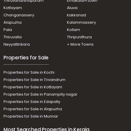
Thiruvananthapuram
Ernakulam town
Residential Land for Sale in Trivandrum, Neyyattinkara,
Kottayam
Aluva
Neyyatinkara
Changanassery
kakkanad
Residential Land for Sale in Trivandrum, Neyyattinkara,
Alapuzha
Kalammassery
Marayamuttam
Pala
Kollam
Residential Land for Sale in Trivandrum, Neyyattinkara,
Neyyatinkara
Thiruvalla
Thripunithura
Residential Land for Sale in Trivandrum, Neyyattinkara,
Neyyattinkara
+ More Towns
Malayinkeezhu
Properties for Sale
Properties for Sale in Kochi
Properties for Sale in Trivandrum
Properties for Sale in Kottayam
Properties for Sale in Panampilly nagar
Properties for Sale in Edapally
Properties for Sale in Alapuzha
Properties for Sale in Munnar
Most Searched Properties in Kerala