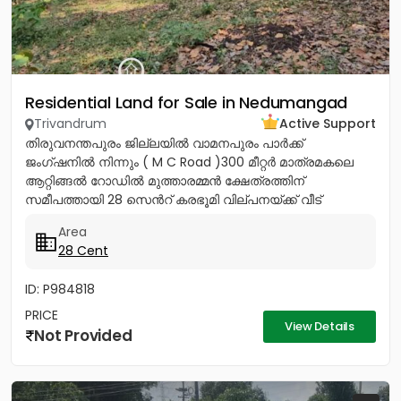
Residential Land for Sale in Nedumangad
Trivandrum
Active Support
തിരുവനന്തപുരം ജില്ലയിൽ വാമനപുരം പാർക്ക്
ജംഗ്ഷനിൽ നിന്നും ( M C Road )300 മീറ്റർ മാത്രമകലെ
ആറ്റിങ്ങൽ റോഡിൽ മുത്താരമ്മൻ ക്ഷേത്രത്തിന്
സമീപത്തായി 28 സെൻറ് കരഭൂമി വില്പനയ്ക്ക് വീട്
വയ്ക്കുന്നതിനും ഉത്തമം നാലര ലക്ഷം...
Area
28 Cent
ID: P984818
PRICE
View Details
Not Provided