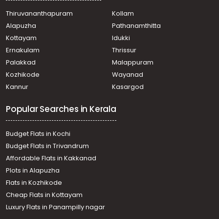
Ottasekharamangalam
Thiruvananthapuram
Kollam
Residential Land for Sale in Trivandrum,
Alapuzha
Pathanamthitta
Thiruvananthapuram, Kattakkada
Residential Land for Sale in Trivandrum, Venjaramoodu,
Kottayam
Idukki
Chemboor
Ernakulam
Thrissur
Residential Land for Sale in Trivandrum, Kattakkada,
Palakkad
Malappuram
Kattakkada
Kozhikode
Wayanad
Residential Land for Sale in Trivandrum,
Kannur
Kasargod
Thiruvananthapuram, Kattakkada
Residential Land for Sale in Trivandrum,
Popular Searches in Kerala
Thiruvananthapuram, Kattakkada
Residential Land for Sale in Trivandrum,
Thiruvananthapuram, Kattakkada
Budget Flats in Kochi
Residential Land for Sale in Trivandrum,
Budget Flats in Trivandrum
Thiruvananthapuram, Kattakkada
Affordable Flats in Kakkanad
Residential Land for Sale in Trivandrum,
Plots in Alapuzha
Thiruvananthapuram, Kattakkada
Residential Land for Sale in Trivandrum,
Flats in Kozhikode
Thiruvananthapuram, Kattakkada
Cheap Flats in Kottayam
Residential Land for Sale in Trivandrum,
Luxury Flats in Panampilly nagar
Thiruvananthapuram, Kattakkada