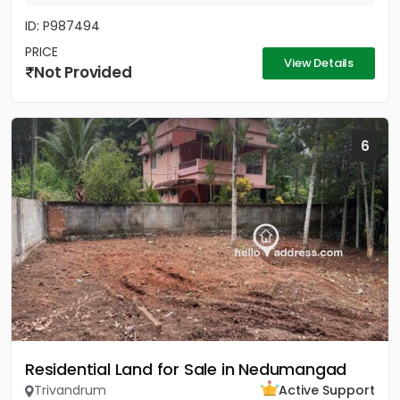
ID: P987494
PRICE
View Details
Not Provided
6
Residential Land for Sale in Nedumangad
Trivandrum
Active Support