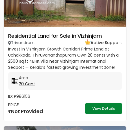
Residential Land for Sale in Vizhinjam
Trivandrum
Active Support
Invest in Vizhinjam Growth Corridor! Prime Land at
Uchakkada, Thiruvananthapuram Own 20 cents with a
2500 sq.ft 4BHK villa near Vizhinjam International
Seaport — Kerala’s fastest‑growing investment zone!
Property...
Area
20 Cent
ID: P986156
PRICE
View Details
Not Provided