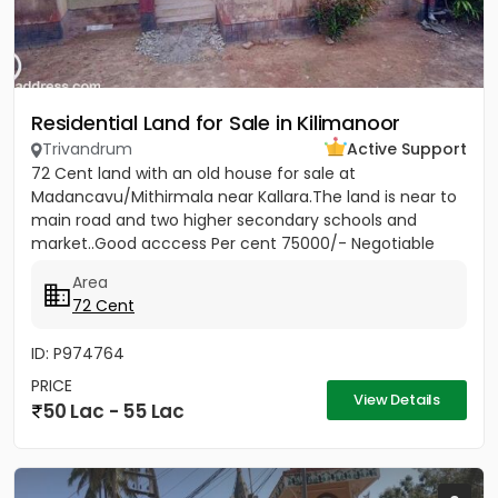
Residential Land for Sale in Kilimanoor
Trivandrum
Active Support
72 Cent land with an old house for sale at
Madancavu/Mithirmala near Kallara.The land is near to
main road and two higher secondary schools and
market..Good acccess Per cent 75000/- Negotiable
Area
72 Cent
ID: P974764
PRICE
View Details
50 Lac - 55 Lac