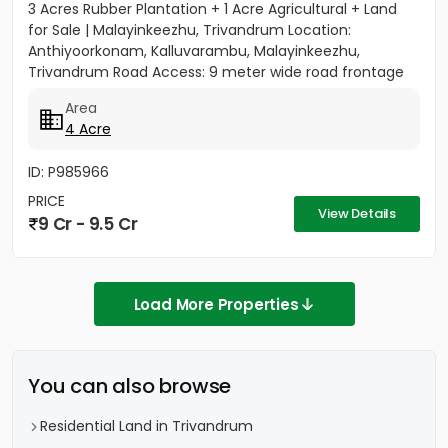
3 Acres Rubber Plantation + 1 Acre Agricultural + Land
for Sale | Malayinkeezhu, Trivandrum Location:
Anthiyoorkonam, Kalluvarambu, Malayinkeezhu,
Trivandrum Road Access: 9 meter wide road frontage
Asking Price: ₹3.10...
Area
4 Acre
ID: P985966
PRICE
View Details
9 Cr - 9.5 Cr
Load More Properties
You can also browse
Residential Land in Trivandrum