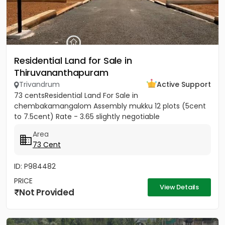
Residential Land for Sale in
Thiruvananthapuram
Trivandrum
Active Support
73 centsResidential Land For Sale in
chembakamangalom Assembly mukku 12 plots (5cent
to 7.5cent) Rate - 3.65 slightly negotiable
Area
73 Cent
ID: P984482
PRICE
View Details
Not Provided