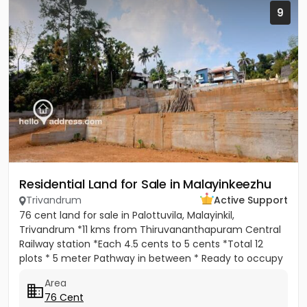
9
Residential Land for Sale in Malayinkeezhu
Trivandrum
Active Support
76 cent land for sale in Palottuvila, Malayinkil,
Trivandrum *11 kms from Thiruvananthapuram Central
Railway station *Each 4.5 cents to 5 cents *Total 12
plots * 5 meter Pathway in between * Ready to occupy
Plots. *...
Area
76 Cent