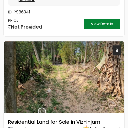
ID: P986341
PRICE
View Details
Not Provided
9
Residential Land for Sale in Vizhinjam