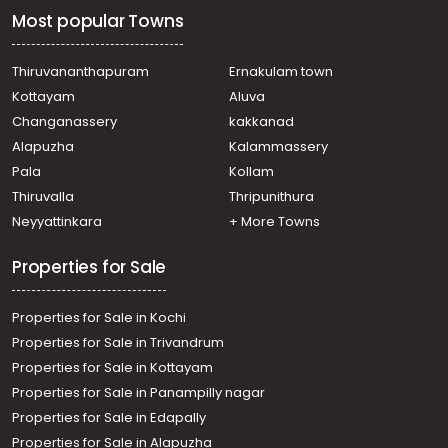
Residential Land for Sale in Trivandrum,
Most popular Towns
Thiruvananthapuram, Kattakkada
Residential Land for Sale in Trivandrum, Kattakkada,
Kattakkada
Thiruvananthapuram
Ernakulam town
Residential Land for Sale in Trivandrum,
Kottayam
Aluva
Thiruvananthapuram, Kattakkada
Changanassery
kakkanad
Residential Land for Sale in Trivandrum,
Alapuzha
Kalammassery
Thiruvananthapuram, Kattakkada
Pala
Kollam
Residential Land for Sale in Trivandrum, Neyyattinkara,
Ottasekharamangalam
Thiruvalla
Thripunithura
Residential Land for Sale in Trivandrum, Neyyattinkara,
Neyyattinkara
+ More Towns
Ottasekharamangalam
Properties for Sale
Properties for Sale in Kochi
Properties for Sale in Trivandrum
Properties for Sale in Kottayam
Properties for Sale in Panampilly nagar
Properties for Sale in Edapally
Properties for Sale in Alapuzha