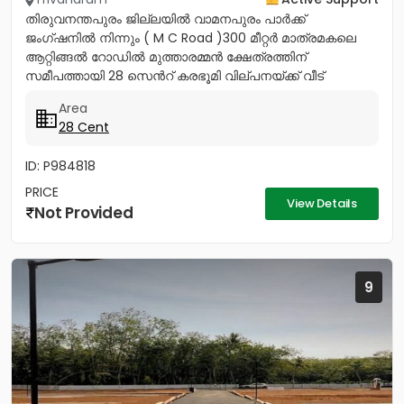
തിരുവനന്തപുരം ജില്ലയിൽ വാമനപുരം പാർക്ക്
ജംഗ്ഷനിൽ നിന്നും ( M C Road )300 മീറ്റർ മാത്രമകലെ
ആറ്റിങ്ങൽ റോഡിൽ മുത്താരമ്മൻ ക്ഷേത്രത്തിന്
സമീപത്തായി 28 സെൻറ് കരഭൂമി വില്പനയ്ക്ക് വീട്
വയ്ക്കുന്നതിനും ഉത്തമം നാലര ലക്ഷം...
Area
28 Cent
ID: P984818
PRICE
View Details
Not Provided
9