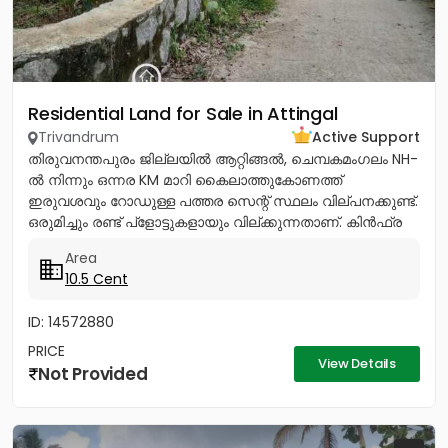
Residential Land for Sale in Attingal
Trivandrum
Active Support
തിരുവനന്തപുരം ജില്ലയിൽ ആറ്റിങ്ങൽ, ചെമ്പകമംഗലം NH-
ൽ നിന്നും ഒന്നര KM മാറി കൈലാത്തുകോണത്ത്
ഇരുവശവും റോഡുള്ള പത്തര സെന്റ് സ്ഥലം വില്പനക്കുണ്ട്.
ഒരുമിച്ചും രണ്ട് പ്ളോട്ടുകളായും വില്ക്കുന്നതാണ്. കിൻഫ്ര
മിനി ഇൻഡസ്ട്രിയൽ...
Area
10.5 Cent
ID: 14572880
PRICE
View Details
Not Provided