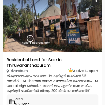
9
Residential Land for Sale in
Thiruvananthapuram
Trivandrum
Active Support
തിരുവനന്തപുരം നാലാഞ്ചിറ കുരിശ്ശടി ജംഗ്ഷൻ 5.5
സെൻ്റ് . -St Thomas മലങ്കര കത്തോലിക്ക ദൈവാലയം. -St
Goretti High School, - ബഥനി മഠം, എന്നിവയ്ക്ക് സമീപം
കുരിശ്ശടി ജംഗ്ഷനിൽ നിന്നും 200 മീറ്റർ, കോൺവെൻ്റ്
മതിൽ അവസാനിക്കുന്ന...
Area
5.5 Cent