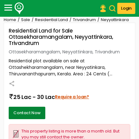
Login
Home
Sale
Residential Land
Trivandrum
Neyyattinkara
Post Your Property
Residential Land for Sale
Ottasekharamangalam, Neyyattinkara,
Post Your Requirement
Trivandrum
Properties for Sale
Ottasekharamangalam, Neyyattinkara, Trivandrum
Properties for Rent
Residential plot available on sale at
Premium Projects
Ottashekharamangalam, near Neyyatinkara,
Finance Center
Thiruvananthapuram, Kerala. Area : 24 Cents (...
Our Services
Contact Us
25 Lac - 30 Lac
Require a loan?
Contact Now
This property listing is more than a month old. But
you may still contact the owner.