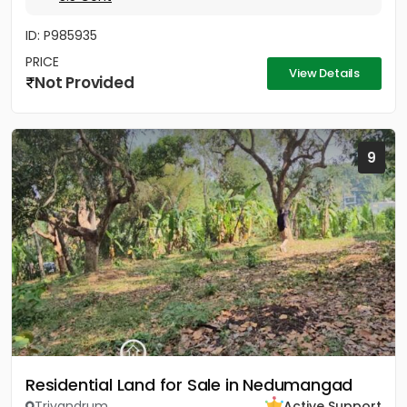
ID: P985935
PRICE
View Details
Not Provided
9
Residential Land for Sale in Nedumangad
Trivandrum
Active Support