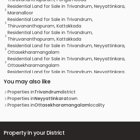
Residential Land for Sale in Trivandrum, Neyyattinkara,
Maranalloor
Residential Land for Sale in Trivandrum,
Thiruvananthapuram, Kattakkada
Residential Land for Sale in Trivandrum,
Thiruvananthapuram, Kattakkada
Residential Land for Sale in Trivandrum, Neyyattinkara,
Ottasekharamangalam
Residential Land for Sale in Trivandrum, Neyyattinkara,
Ottasekharamangalam
Residential Land for Sale in Trivandrum, Neyyattinkara,
Mandapathinkadavu
You may also like
Residential Land for Sale in Trivandrum, Venjaramoodu,
Chemboor
Properties in
Trivandrum
district
Residential Land for Sale in Trivandrum, Venjaramoodu,
Properties in
Neyyattinkara
town
Chemboor
Properties in
Ottasekharamangalam
locality
Residential Land for Sale in Trivandrum,
Thiruvananthapuram, Kattakkada
Residential Land for Sale in Trivandrum,
Thiruvananthapuram, Kattakkada
Property in your District
Residential Land for Sale in Trivandrum, Neyyattinkara,