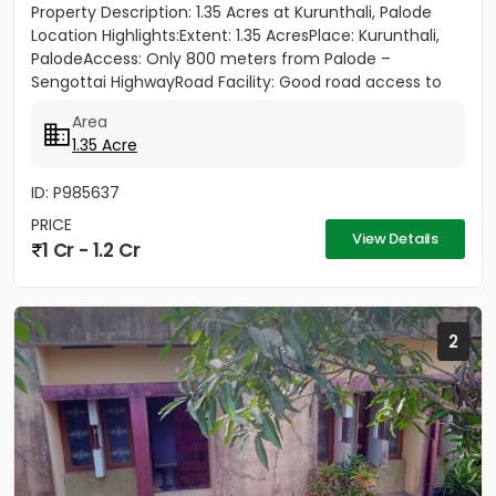
Property Description: 1.35 Acres at Kurunthali, Palode
Location Highlights:Extent: 1.35 AcresPlace: Kurunthali,
PalodeAccess: Only 800 meters from Palode –
Sengottai HighwayRoad Facility: Good road access to
the plot...
Area
1.35 Acre
ID: P985637
PRICE
View Details
1 Cr - 1.2 Cr
2