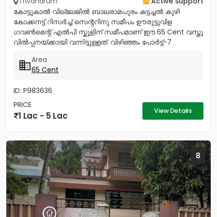
Trivandrum
Active Support
കോട്ടുകാൽ വില്ലേജിൽ ബാലരാമപുരം കട്ടച്ചൽ കുഴി
കോക്കനട്ട് റിസർച്ച് സെന്ററിനു സമീപം ഊരുട്ടുവിള
ഗവൺമെന്റ് എൽപി സ്കൂളിന് സമീപമാണ് ഈ 65 Cent വസ്തു
വിൽപ്പനയ്ക്കായി വന്നിട്ടുള്ളത്. വിഴിഞ്ഞം പോർട്ട്-7
കിലോമീറ്റർ കന്യാകുമാരി...
Area
65 Cent
ID: P983636
PRICE
View Details
1 Lac - 5 Lac
8