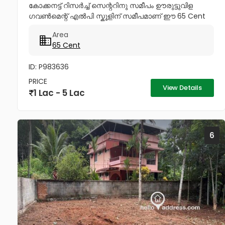
കോക്കനട്ട് റിസർച്ച് സെന്ററിനു സമീപം ഊരുട്ടുവിള
ഗവൺമെന്റ് എൽപി സ്കൂളിന് സമീപമാണ് ഈ 65 Cent
വസ്തു വിൽപ്പനയ്ക്കായി വന്നിട്ടുള്ളത്. വിഴിഞ്ഞം പോർട്ട്-7
Area
കിലോമീറ്റർ കന്യാകുമാരി...
65 Cent
ID: P983636
PRICE
View Details
1 Lac - 5 Lac
6