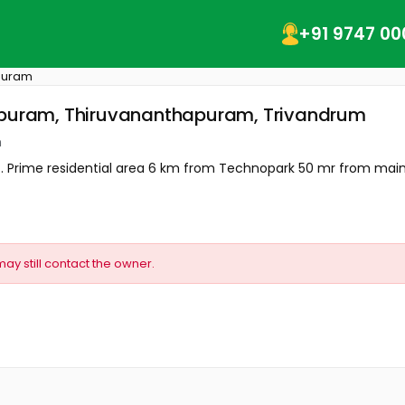
+91 9747 00
puram
hapuram, Thiruvananthapuram, Trivandrum
m
 Prime residential area 6 km from Technopark 50 mr from main r
may still contact the owner.