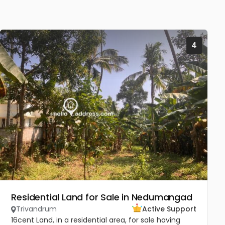
4
Residential Land for Sale in Nedumangad
Trivandrum
Active Support
16cent Land, in a residential area, for sale having