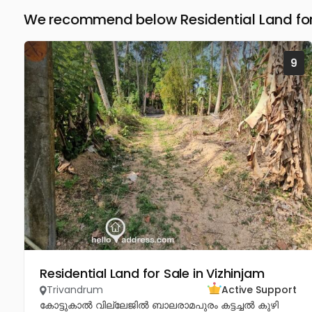
We recommend below Residential Land for
9
Residential Land for Sale in Vizhinjam
Trivandrum
Active Support
കോട്ടുകാൽ വില്ലേജിൽ ബാലരാമപുരം കട്ടച്ചൽ കുഴി