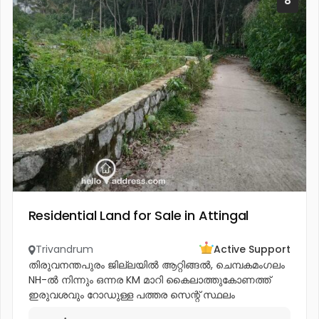
8
Residential Land for Sale in Attingal
Trivandrum
Active Support
തിരുവനന്തപുരം ജില്ലയിൽ ആറ്റിങ്ങൽ, ചെമ്പകമംഗലം
NH-ൽ നിന്നും ഒന്നര KM മാറി കൈലാത്തുകോണത്ത്
ഇരുവശവും റോഡുള്ള പത്തര സെന്റ് സ്ഥലം
വില്പനക്കുണ്ട്. ഒരുമിച്ചും രണ്ട് പ്ളോട്ടുകളായും