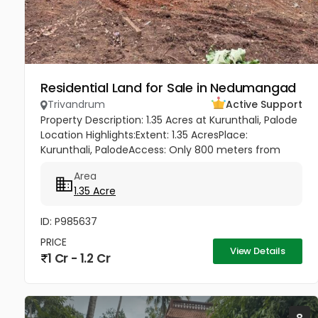
Residential Land for Sale in Nedumangad
Trivandrum
Active Support
Property Description: 1.35 Acres at Kurunthali, Palode
Location Highlights:Extent: 1.35 AcresPlace:
Kurunthali, PalodeAccess: Only 800 meters from
Palode – Sengottai HighwayRoad Facility: Good road
Area
access to the plot...
1.35 Acre
ID: P985637
PRICE
View Details
1 Cr - 1.2 Cr