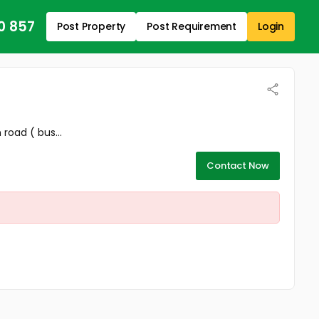
0 857
Post Property
Post Requirement
Login
oad ( bus...
Contact Now