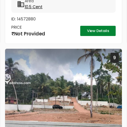
Area
വില്ക്കുന്നതാണ്. കിൻഫ്ര മിനി ഇൻഡസ്ട്രിയൽ...
10.5 Cent
ID: 14572880
PRICE
View Details
Not Provided
9