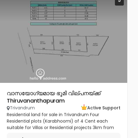
5
വാസയോഗ്യമായ ഭൂമി വില്പനയ്ക്ക്
Thiruvananthapuram
Trivandrum
Active Support
Residential land for sale in Trivandrum Four
Residential plots (Karabhoomi) of 4 Cent each
suitable for Villas or Residential projects 3km from
Pothencode Junction. 700m from Sabarigiri