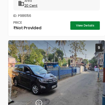
Area
zone! Property...
20 Cent
ID: P986156
PRICE
View Details
Not Provided
9