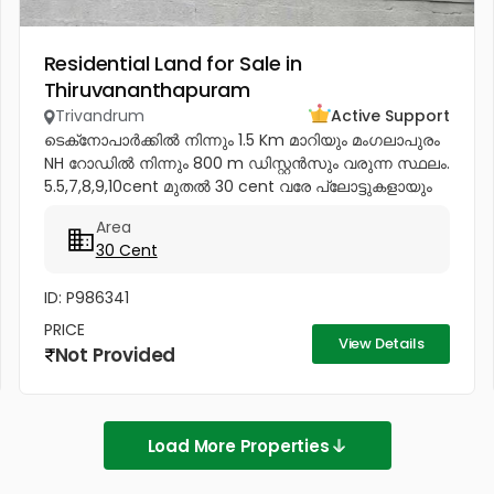
Residential Land for Sale in
Thiruvananthapuram
Trivandrum
Active Support
ടെക്‌നോപാർക്കിൽ നിന്നും 1.5 Km മാറിയും മംഗലാപുരം
NH റോഡിൽ നിന്നും 800 m ഡിസ്റ്റൻസും വരുന്ന സ്ഥലം.
5.5,7,8,9,10cent മുതൽ 30 cent വരേ പ്ലോട്ടുകളായും
വിൽക്കപ്പെടും Price - 4.85...
Area
30 Cent
ID: P986341
PRICE
View Details
Not Provided
Load More Properties