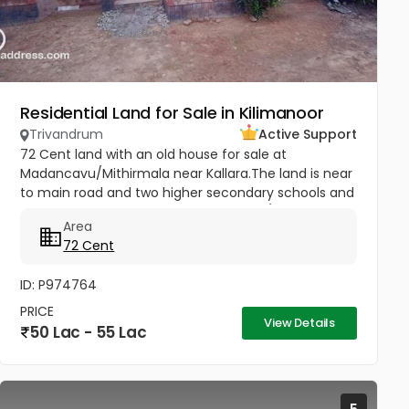
Residential Land for Sale in Kilimanoor
Trivandrum
Active Support
72 Cent land with an old house for sale at
Madancavu/Mithirmala near Kallara.The land is near
to main road and two higher secondary schools and
market..Good acccess Per cent 75000/- Negotiable
Area
72 Cent
ID: P974764
PRICE
View Details
50 Lac - 55 Lac