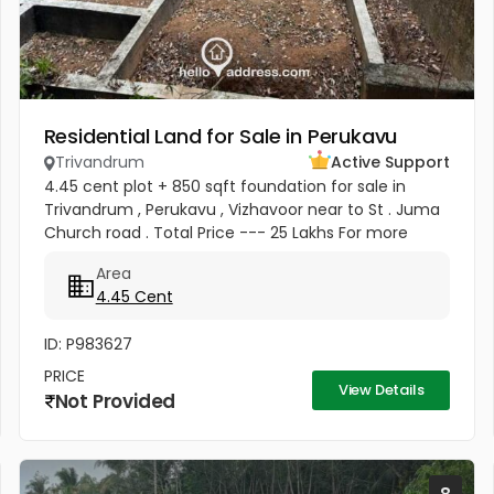
Residential Land for Sale in Perukavu
Trivandrum
Active Support
4.45 cent plot + 850 sqft foundation for sale in
Trivandrum , Perukavu , Vizhavoor near to St . Juma
Church road . Total Price --- 25 Lakhs For more
details contact 8137003813
Area
4.45 Cent
ID: P983627
PRICE
View Details
Not Provided