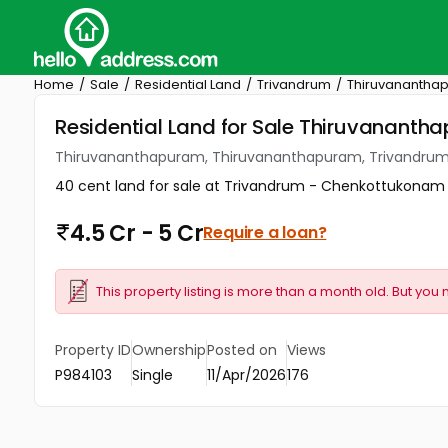
Home
Sale
Residential Land
Trivandrum
Thiruvanantha
Residential Land for Sale Thiruvanant
Thiruvananthapuram, Thiruvananthapuram, Trivandru
40 cent land for sale at Trivandrum - Chenkottukonam .
4.5 Cr - 5 Cr
Require a loan?
This property listing is more than a month old. But you 
Property ID
Ownership
Posted on
Views
P984103
Single
11/Apr/2026
176