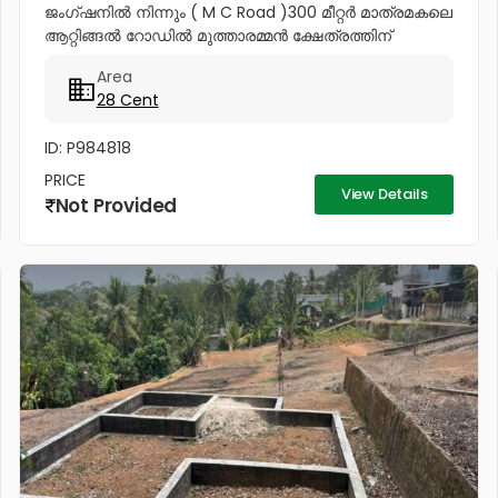
ജംഗ്ഷനിൽ നിന്നും ( M C Road )300 മീറ്റർ മാത്രമകലെ
ആറ്റിങ്ങൽ റോഡിൽ മുത്താരമ്മൻ ക്ഷേത്രത്തിന്
സമീപത്തായി 28 സെൻറ് കരഭൂമി വില്പനയ്ക്ക് വീട്
Area
വയ്ക്കുന്നതിനും ഉത്തമം നാലര ലക്ഷം...
28 Cent
ID: P984818
PRICE
View Details
Not Provided