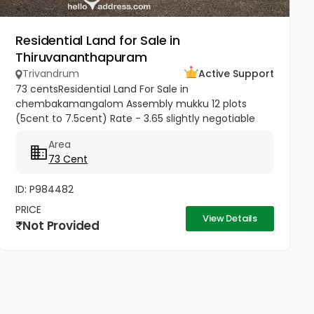
Residential Land for Sale in
Thiruvananthapuram
Trivandrum
Active Support
73 centsResidential Land For Sale in
chembakamangalom Assembly mukku 12 plots
(5cent to 7.5cent) Rate - 3.65 slightly negotiable
Area
73 Cent
ID: P984482
PRICE
View Details
Not Provided