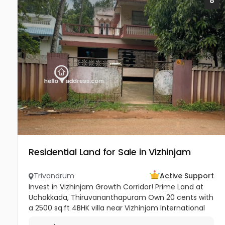
8
Residential Land for Sale in Vizhinjam
Trivandrum
Active Support
Invest in Vizhinjam Growth Corridor! Prime Land at
Uchakkada, Thiruvananthapuram Own 20 cents with
a 2500 sq.ft 4BHK villa near Vizhinjam International
Seaport — Kerala’s fastest‑growing investment