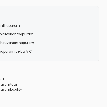
ananthapuram
n Thiruvananthapuram
n Thiruvananthapuram
nthapuram below 5 Cr
ict
puram
town
puram
locality