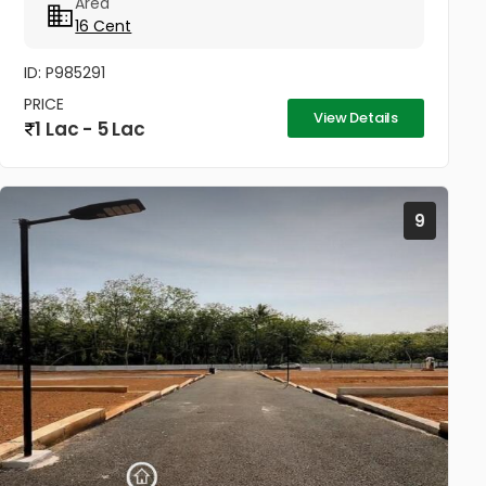
Area
international school
16 Cent
ID: P985291
PRICE
View Details
1 Lac - 5 Lac
9