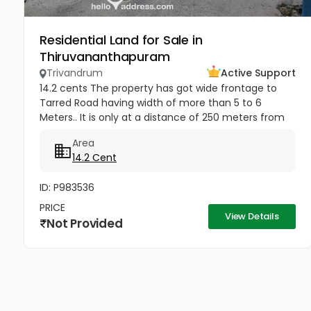
Residential Land for Sale in
Thiruvananthapuram
Trivandrum
Active Support
14.2 cents The property has got wide frontage to
Tarred Road having width of more than 5 to 6
Meters.. It is only at a distance of 250 meters from
Jagathy Junction. Heavy Lorries and National permit
Area
Lorries can be taken...
14.2 Cent
ID: P983536
PRICE
View Details
Not Provided