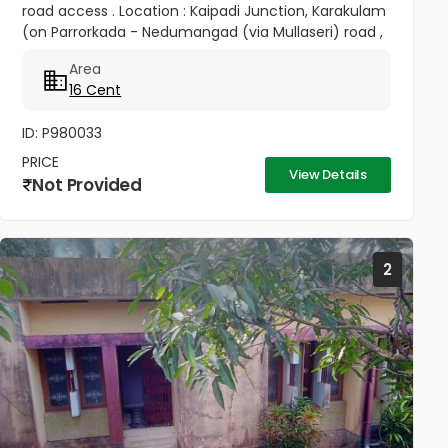
road access . Location : Kaipadi Junction, Karakulam
(on Parrorkada - Nedumangad (via Mullaseri) road ,
6.5Km from Peroorkada and 4km from
Area
Nedumangad.). Contact P C...
16 Cent
ID: P980033
PRICE
View Details
Not Provided
2