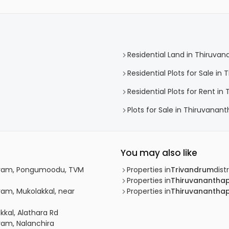
Residential Land in Thiruv
Residential Plots for Sale i
Residential Plots for Rent i
Plots for Sale in Thiruvana
You may also like
apuram, Pongumoodu, TVM
Properties in
Trivandrum
distr
Properties in
Thiruvanantha
ram, Mukolakkal, near
Properties in
Thiruvanantha
kkal, Alathara Rd
ram, Nalanchira