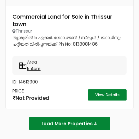
Commercial Land for Sale in Thrissur
town
Thrissur
തൃശൂരിൽ 5 ഏക്കർ. ഗോഡൗൺ /സ്‌കൂൾ / യാഡിനും
പറ്റിയത് വിൽപ്പനയ്ക്ക്. Ph No: 8138081486
Area
5 Acre
ID: 14613900
PRICE
View Details
Not Provided
Load More Properties