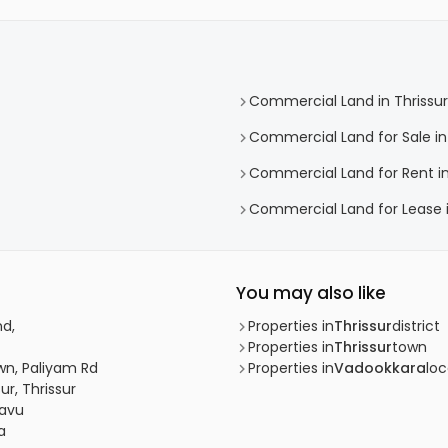
Commercial Land in Thrissur
Commercial Land for Sale in 
Commercial Land for Rent in
Commercial Land for Lease i
You may also like
nd,
Properties in
Thrissur
district
Properties in
Thrissur
town
own, Paliyam Rd
Properties in
Vadookkara
loc
ur, Thrissur
kavu
a