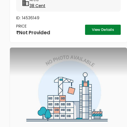
38 Cent
ID: 14536149
PRICE
View Details
Not Provided