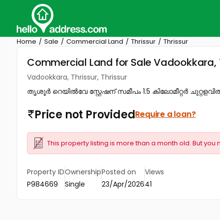
Home
Sale
Commercial Land
Thrissur
Thrissur
Commercial Land for Sale Vadookkara, Th
Vadookkara, Thrissur, Thrissur
തൃശൂർ റെയിൽവേ സ്റ്റേഷന് സമീപം 1.5 കിലോമീറ്റർ ചുറ്റളവ
Price not Provided
Require a loan?
This property listing is more than a month old. But you 
Property ID
Ownership
Posted on
Views
P984669
Single
23/Apr/2026
41