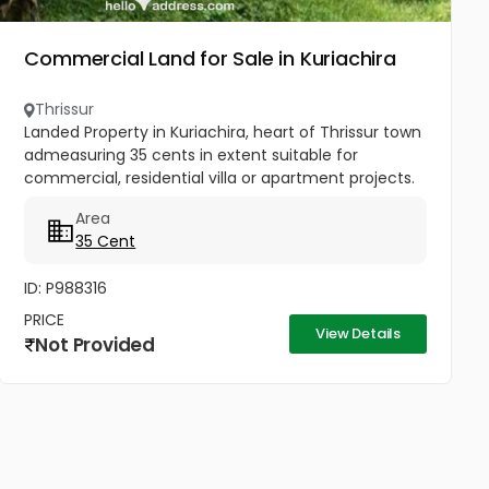
Commercial Land for Sale in Kuriachira
Thrissur
Landed Property in Kuriachira, heart of Thrissur town
admeasuring 35 cents in extent suitable for
commercial, residential villa or apartment projects.
Brokers may be execued.
Area
35 Cent
ID: P988316
PRICE
View Details
Not Provided