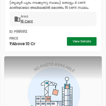
(തൃശൂർ പൂരം നടക്കുന്നു സ്ഥലം) തൊട്ടും 4 cent
മാത്രമായോ അല്ലെങ്കിൽ മൊത്തം 16 cent സ്ഥലം.
സ്വരാജ് റൗണ്ടിൽ വിൽപ്പനക്ക്. Before the building is
Area
demolished Total Price -20...
16 Cent
ID: P985912
PRICE
View Details
Above 10 Cr