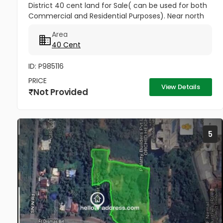
District 40 cent land for Sale( can be used for both
Commercial and Residential Purposes). Near north
side of Kottapuram bridge. Only 10 meter distance
Area
to NH Opening...
40 Cent
ID: P985116
PRICE
View Details
Not Provided
5