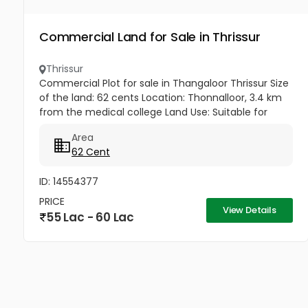
Commercial Land for Sale in Thrissur
Thrissur
Commercial Plot for sale in Thangaloor Thrissur Size
of the land: 62 cents Location: Thonnalloor, 3.4 km
from the medical college Land Use: Suitable for
companies, commercial purposes Access: 7-meter
Area
road Price: ₹90,000...
62 Cent
ID: 14554377
PRICE
View Details
55 Lac - 60 Lac