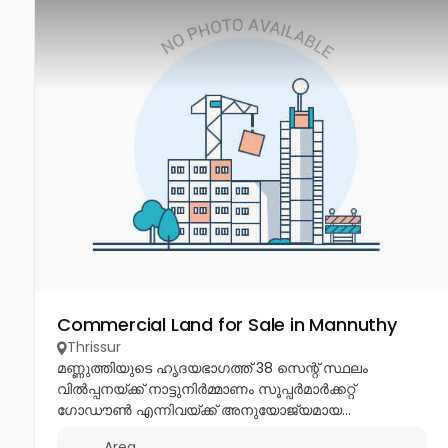
Commercial Land for Sale in Mannuthy
Thrissur
മണ്ണുത്തിയുടെ ഹൃദയഭാഗത്ത് 38 സെന്റ് സ്ഥലം
വിൽപ്പനയ്ക്ക് നാട്ടുനിർമ്മാണം സൂപ്പർമാർക്കറ്റ്
ഗോഡൗൺ എന്നിവയ്ക്ക് അനുയോജ്യമായ...
Area