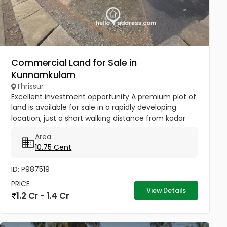
Commercial Land for Sale in
Kunnamkulam
Thrissur
Excellent investment opportunity A premium plot of
land is available for sale in a rapidly developing
location, just a short walking distance from kadar
mall. Location highlights: Walking distance to kadar
Area
mall,...
10.75 Cent
ID: P987519
PRICE
View Details
1.2 Cr - 1.4 Cr