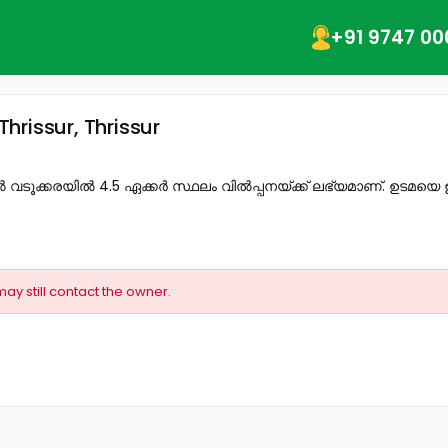
+91 9747 00
rissur, Thrissur
ിൽ വടൂക്കരയിൽ 4.5 ഏക്കർ സ്ഥലം വിൽപ്പനയ്ക്ക് ലഭ്യമാണ്. ഉടമയെ ഉ
may still contact the owner.