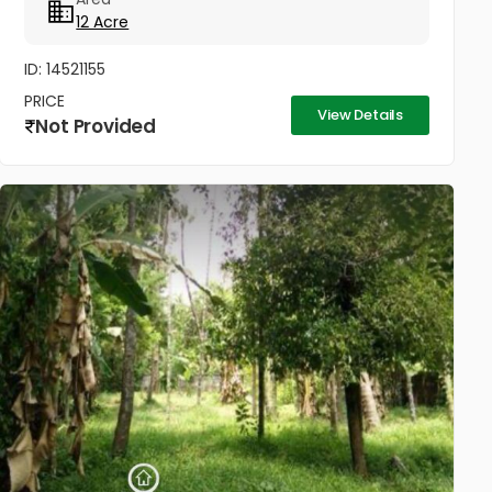
12 Acre
ID: 14521155
PRICE
View Details
Not Provided