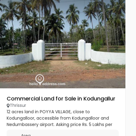
Commercial Land for Sale in Kodungallur
Thrissur
12 acres land in POYYA VILLAGE, close to
Kodungalloor, accessible from Kodungalloor and
Nedumbassery airport. Asking price Rs. 5 Lakhs per
cent. Negotiable. Not interested in joint ventures.
Area