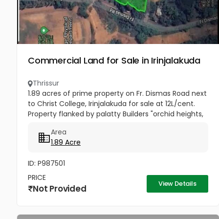
Commercial Land for Sale in Irinjalakuda
Thrissur
1.89 acres of prime property on Fr. Dismas Road next
to Christ College, Irinjalakuda for sale at 12L/cent.
Property flanked by palatty Builders "orchid heights,
Christ pond , KLF nirmal Industries and Christ
Area
College....
1.89 Acre
ID: P987501
PRICE
View Details
Not Provided