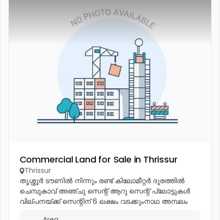
Commercial Land for Sale in Thrissur
Thrissur
തൃശ്ശൂർ ടൗണിൽ നിന്നും രണ്ട് കിലോമീറ്റർ ദൂരത്തിൽ
ചെമ്പുകാവ് അഞ്ചു സെന്റ് ആറു സെന്റ് പ്ലോട്ടുകൾ
വില്പനയ്ക്ക് സെന്റിന് 6 ലക്ഷം വടക്കുംനാഥ അമ്പലം
ടൗൺ ഹാൾ കല്ലിന് സിൽക്സ് ജോസ് എന്നിവയ്ക്ക്
Area