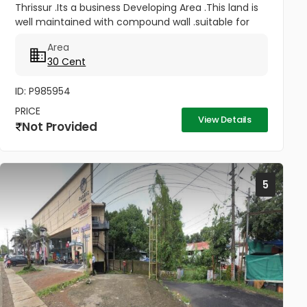
Thrissur .Its a business Developing Area .This land is
well maintained with compound wall .suitable for
Commercial Purpose .This plot has Road Frontage
Area
and gate Facing to NH...
30 Cent
ID: P985954
PRICE
View Details
Not Provided
5