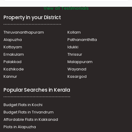
View all Testimonials
Property in your District
Thiruvananthapuram
Kollam
Alapuzha
Pathanamthitta
Kottayam
Idukki
Ernakulam
Thrissur
Palakkad
Malappuram
Kozhikode
Wayanad
Kannur
Kasargod
Popular Searches in Kerala
Budget Flats in Kochi
Budget Flats in Trivandrum
Affordable Flats in Kakkanad
Plots in Alapuzha