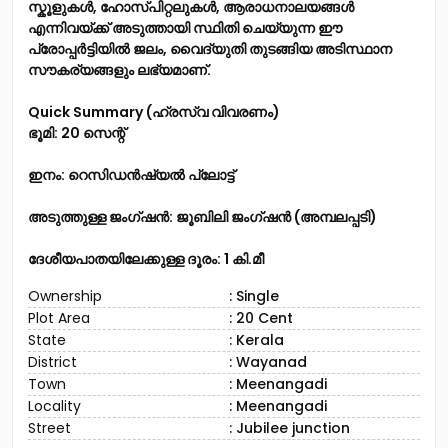
സ്കൂളുകൾ, ഹോസ്പിറ്റലുകൾ, ആരാധനാലയങ്ങൾ
എന്നിവയ്ക്ക് അടുത്തായി സ്ഥിതി ചെയ്യുന്ന ഈ
പ്രോപ്പർട്ടിയിൽ ജലം, വൈദ്യുതി തുടങ്ങിയ അടിസ്ഥാന
സൗകര്യങ്ങളും ലഭ്യമാണ്.
Quick Summary (ഹ്രസ്വ വിവരണം)
ഭൂമി: 20 സെന്റ്
ഇനം: റെസിഡൻഷ്യൽ പ്ലോട്ട്
അടുത്തുള്ള ജംഗ്ഷൻ: ജൂബിലി ജംഗ്ഷൻ (അമ്പലപ്പടി)
ദേശീയപാതയിലേക്കുള്ള ദൂരം: 1 കി.മീ
Ownership
: Single
Plot Area
: 20 Cent
State
: Kerala
District
: Wayanad
Town
: Meenangadi
Locality
: Meenangadi
Street
: Jubilee junction