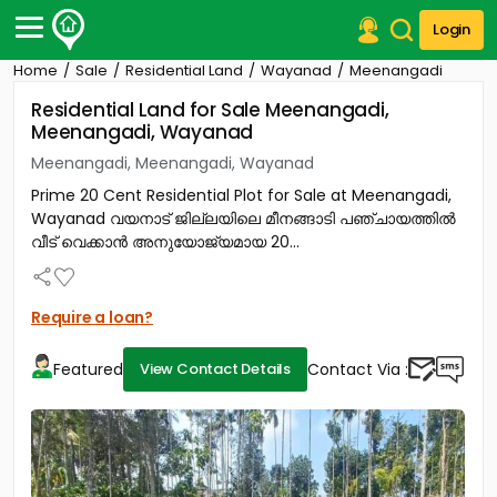
Login
Home
Sale
Residential Land
Wayanad
Meenangadi
Post Your Property
Residential Land for Sale Meenangadi,
Meenangadi, Wayanad
Post Your Requirement
Meenangadi, Meenangadi, Wayanad
Properties for Sale
Prime 20 Cent Residential Plot for Sale at Meenangadi,
Properties for Rent
Wayanad വയനാട് ജില്ലയിലെ മീനങ്ങാടി പഞ്ചായത്തിൽ
Premium Projects
വീട് വെക്കാൻ അനുയോജ്യമായ 20...
Finance Center
Our Services
Contact Us
Require a loan?
Featured
Contact Via :
View Contact Details