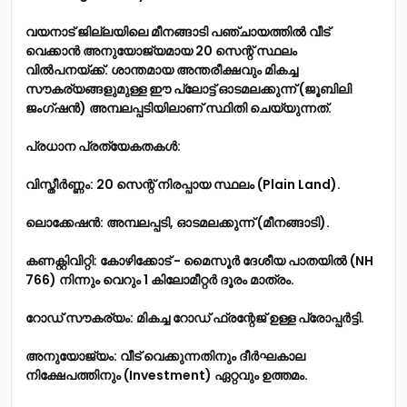
വയനാട് ജില്ലയിലെ മീനങ്ങാടി പഞ്ചായത്തിൽ വീട്
വെക്കാൻ അനുയോജ്യമായ 20 സെന്റ് സ്ഥലം
വിൽപനയ്ക്ക്. ശാന്തമായ അന്തരീക്ഷവും മികച്ച
സൗകര്യങ്ങളുമുള്ള ഈ പ്ലോട്ട് ഓടമലക്കുന്ന് (ജൂബിലി
ജംഗ്ഷൻ) അമ്പലപ്പടിയിലാണ് സ്ഥിതി ചെയ്യുന്നത്.
പ്രധാന പ്രത്യേകതകൾ:
വിസ്തീർണ്ണം: 20 സെന്റ് നിരപ്പായ സ്ഥലം (Plain Land).
ലൊക്കേഷൻ: അമ്പലപ്പടി, ഓടമലക്കുന്ന് (മീനങ്ങാടി).
കണക്റ്റിവിറ്റി: കോഴിക്കോട് - മൈസൂർ ദേശീയ പാതയിൽ (NH
766) നിന്നും വെറും 1 കിലോമീറ്റർ ദൂരം മാത്രം.
റോഡ് സൗകര്യം: മികച്ച റോഡ് ഫ്രന്റേജ് ഉള്ള പ്രോപ്പർട്ടി.
അനുയോജ്യം: വീട് വെക്കുന്നതിനും ദീർഘകാല
നിക്ഷേപത്തിനും (Investment) ഏറ്റവും ഉത്തമം.