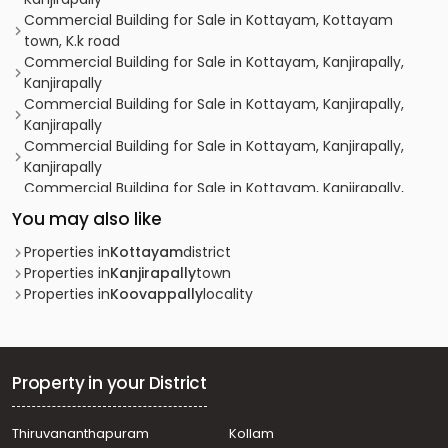
Commercial Building for Sale in Kottayam, Kottayam
town, K.k road
Commercial Building for Sale in Kottayam, Kanjirapally,
Kanjirapally
Commercial Building for Sale in Kottayam, Kanjirapally,
Kanjirapally
Commercial Building for Sale in Kottayam, Kanjirapally,
Kanjirapally
Commercial Building for Sale in Kottayam, Kanjirapally,
Kanjirapally
You may also like
Commercial Building for Sale in Kottayam, Kanjirapally,
Kanjirapally
Properties in
Kottayam
district
Commercial Building for Sale in Kottayam, Mundakayam,
Properties in
Kanjirapally
town
Chotti
Properties in
Koovappally
locality
Commercial Building for Sale in Kottayam, Kanjirapally,
Chotty
Commercial Building for Sale in Kottayam, Mundakayam,
Chotti
Property in your District
Commercial Building for Sale in Kottayam, Kanjirapally,
Kanjirapally
Thiruvananthapuram
Kollam
Commercial Building for Sale in Kottayam, Kanjirapally,