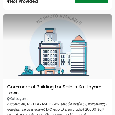
Not Provided
Commercial Building for Sale in Kottayam
town
Kottayam
വാടകയ്‌ക്ക്‎, KOTTAYAM TOWN കോടിമതയിലും, നാട്ടകത്തും
കെട്ടിടം. കോടിമതയിൽ MC റോഡ് സൈഡിൽ 20000 Sqft
ടൈൽ ഇട്ട വാർക്ക കെട്ടിടം. റെസ്റ്റോറന്റ്, കിച്ചൺ,