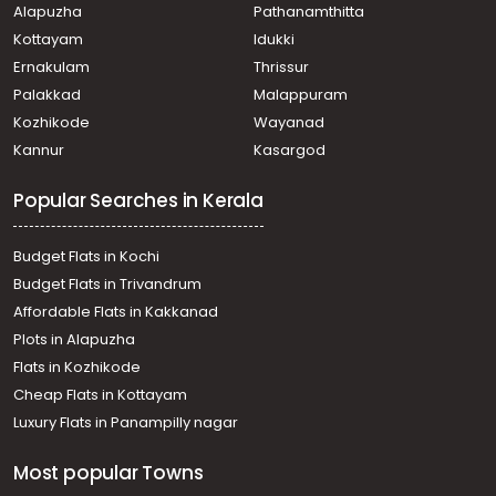
Alapuzha
Pathanamthitta
Kanjirapally
Commercial Building for Sale in Kottayam, Kanjirapally,
Kottayam
Idukki
Erumeli
Ernakulam
Thrissur
Commercial Building for Sale in Kottayam, Kanjirapally,
Palakkad
Malappuram
Kanjirapally
Kozhikode
Wayanad
Commercial Building for Sale in Kottayam, Kanjirapally,
Kannur
Kasargod
Kanjirapally
Commercial Building for Sale in Kottayam, Kanjirapally,
Popular Searches in Kerala
Kanjirapally
Commercial Building for Sale in Kottayam, Kanjirapally,
Kanjirapally
Budget Flats in Kochi
Commercial Building for Sale in Kottayam, Kanjirapally,
Budget Flats in Trivandrum
Kanjirapally, 9°32'53.5"N 76°47'53.3"E
Affordable Flats in Kakkanad
Plots in Alapuzha
Flats in Kozhikode
Cheap Flats in Kottayam
Luxury Flats in Panampilly nagar
Most popular Towns