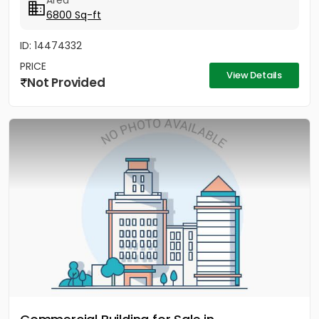
Area
6800 Sq-ft
ID: 14474332
PRICE
View Details
Not Provided