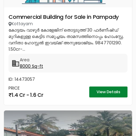
Commercial Building for Sale in Pampady
Kottayam
കോട്ടയം വാഴൂർ കോളേജിന് തൊട്ടടുത്ത് 30 ഫർണീഷ്‎ഡ്
മുറികളുള്ള കെട്ടിട സമുച്ചയം താമസത്തിനൊപ്പം ഹോംസ്റ്റേ,
വനിതാ ഹോസ്റ്റൽ ഇവയ്ക്ക് അനുയോജ്യം. 9847701290.
1.50cr-...
Area
8000 Sq-ft
ID: 14473057
PRICE
View Details
1.4 Cr - 1.6 Cr