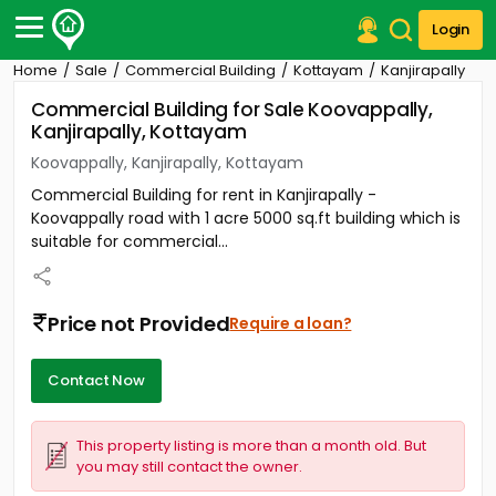
Login
Home
Sale
Commercial Building
Kottayam
Kanjirapally
Post Your Property
Commercial Building for Sale Koovappally,
Kanjirapally, Kottayam
Post Your Requirement
Koovappally, Kanjirapally, Kottayam
Properties for Sale
Commercial Building for rent in Kanjirapally -
Properties for Rent
Koovappally road with 1 acre 5000 sq.ft building which is
Premium Projects
suitable for commercial...
Finance Center
Our Services
Contact Us
Price not Provided
Require a loan?
Contact Now
This property listing is more than a month old. But
you may still contact the owner.