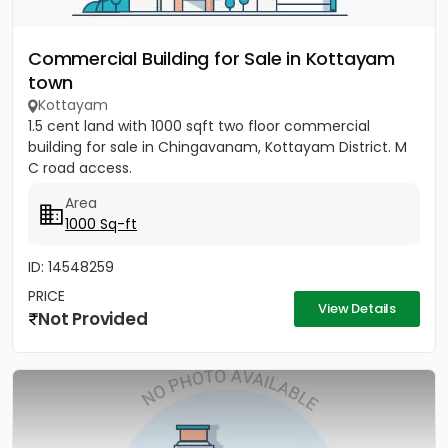
Commercial Building for Sale in Kottayam
town
Kottayam
1.5 cent land with 1000 sqft two floor commercial
building for sale in Chingavanam, Kottayam District. M
C road access.
Area
1000 Sq-ft
ID: 14548259
PRICE
View Details
Not Provided