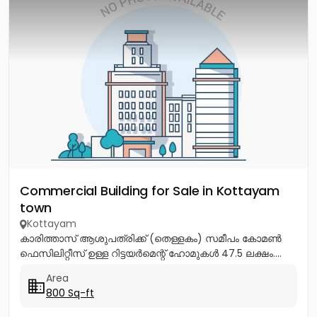
Commercial Building for Sale in Kottayam
town
Kottayam
കാരിത്താസ് ആശുപത്രിക്ക് (തെള്ളകം) സമീപം കോമൺ
ഫെസിലിറ്റീസ് ഉള്ള റിട്ടയർമെന്റ് ഹോമുകൾ 47.5 ലക്ഷം....
Area
800 Sq-ft