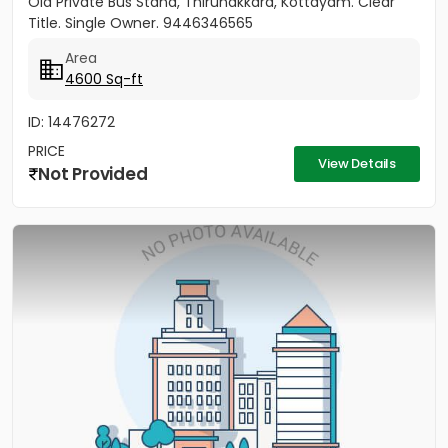
Old Private Bus Stand, Thirunakkara, Kottayam. Clear
Title. Single Owner. 9446346565
Area
4600 Sq-ft
ID: 14476272
PRICE
View Details
Not Provided