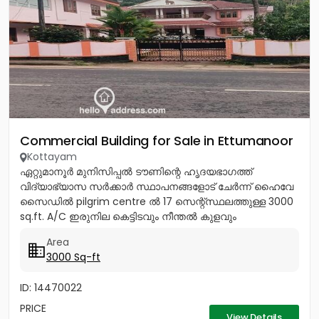
Commercial Building for Sale in Ettumanoor
Kottayam
ഏറ്റുമാനൂർ മുനിസിപ്പൽ ടൗണിന്റെ ഹൃദയഭാഗത്ത്
വിദ്യാഭ്യാസ സർക്കാർ സ്ഥാപനങ്ങളോട് ചേർന്ന് ഹൈവേ
സൈഡിൽ pilgrim centre ൽ 17 സെന്റ്സ്ഥലത്തുള്ള 3000
sq.ft. A/C ഇരുനില കെട്ടിടവും നീന്തൽ കുളവും
പാർപ്പിടത്തിനും വ്യവസായത്തിനും...
Area
3000 Sq-ft
ID: 14470022
PRICE
View Details