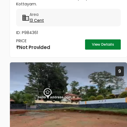
Kottayam.
Area
13 Cent
ID: P984361
PRICE
View Details
Not Provided
9