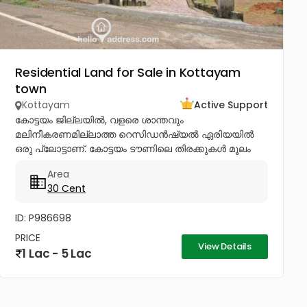
Residential Land for Sale in Kottayam
town
Kottayam
Active Support
കോട്ടയം ജില്ലയിൽ, വളരെ ശാന്തവും
മലിനീകരണമില്ലാത്ത റെസിഡൻഷ്യൽ ഏരിയയിൽ
ഒരു പ്ലോട്ടാണ്. കോട്ടയം ടൗണിലെ തിരക്കുകൾ മൂലം
ടൗണിൽ ഒരു വീടും വസ്തുവും വാങ്ങാൻ
Area
ബുദ്ധിമുട്ടുന്നവർക്ക് ടൗണിനോടടുത്തുള്ള മൂലവട്ടം വളരെ
30 Cent
മികച്ച ഒരു ഓപ്ഷൻ...
ID: P986698
PRICE
View Details
1 Lac - 5 Lac