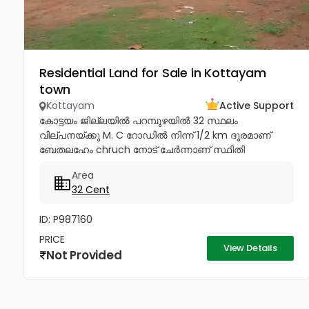
Residential Land for Sale in Kottayam
town
Kottayam
Active Support
കോട്ടയം ജില്ലയിൽ പറമ്പുഴയിൽ 32 സ്ഥലം
വില്പനയ്ക്കു M. C റോഡിൽ നിന്ന് 1/2 km ദൂരമാണ്
ബേതലഹേം chruch നോട്‌ ചേർന്നാണ് സ്ഥിതി
ചെയുന്നത്.വീട് പണിതും കൊടുക്കപ്പെടും സർട്ടിഫൈഡ്
Area
കൺസ്ട്രക്ഷൻ നും ലൈസൻസ്ഡ് എഞ്ചിനീയർ ആണ്
32 Cent
വരുന്നത്....
ID: P987160
PRICE
View Details
Not Provided