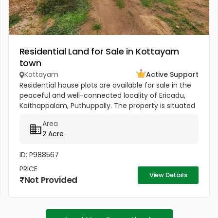
Residential Land for Sale in Kottayam
town
Kottayam
Active Support
Residential house plots are available for sale in the
peaceful and well-connected locality of Ericadu,
Kaithappalam, Puthuppally. The property is situated
just 500 meters from the Puthuppally–Karukachal
Area
Main Road,...
2 Acre
ID: P988567
PRICE
View Details
Not Provided