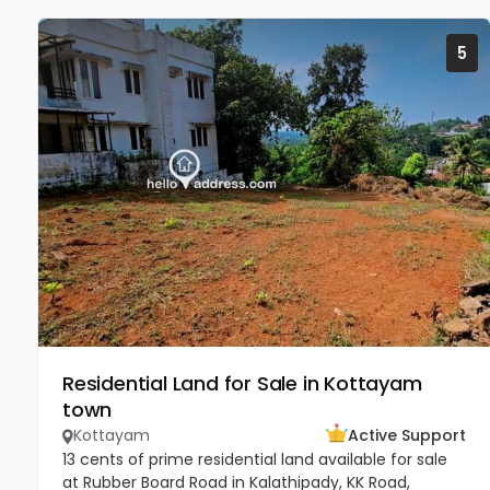
5
Residential Land for Sale in Kottayam
town
Kottayam
Active Support
13 cents of prime residential land available for sale
at Rubber Board Road in Kalathipady, KK Road,