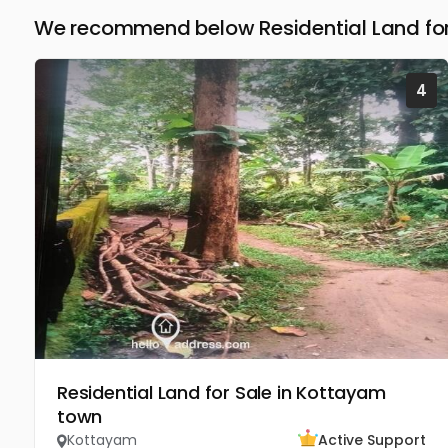
We recommend below Residential Land for
4
Residential Land for Sale in Kottayam
town
Kottayam
Active Support