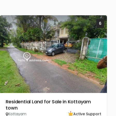
6
Residential Land for Sale in Kottayam
town
Kottayam
Active Support