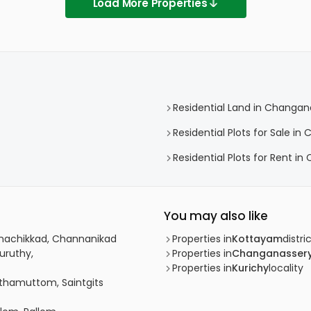
Load More Properties
Residential Land in Changan
Residential Plots for Sale i
Residential Plots for Rent i
You may also like
anachikkad, Channanikad
Properties in
Kottayam
distri
uruthy,
Properties in
Changanasser
Properties in
Kurichy
locality
athamuttom, Saintgits