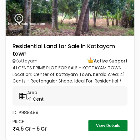
Residential Land for Sale in Kottayam
town
Kottayam
Active Support
41 CENTS PRIME PLOT FOR SALE - KOTTAYAM TOWN
Location: Center of Kottayam Town, Kerala Area: 41
Cents - Rectangular Shape. Ideal For: Residential /
Commercial / Business Space. Property Highlights:
Area
Road Access: 100...
41 Cent
ID: P988489
PRICE
View Details
4.5 Cr - 5 Cr