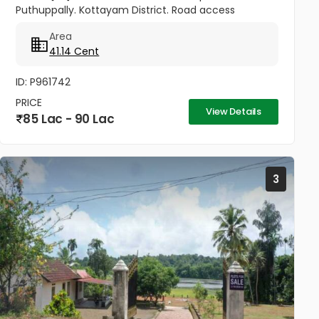
Puthuppally. Kottayam District. Road access
property. 0.7Km from Puthuppally Junction on
Area
Puthuppally...
41.14 Cent
ID: P961742
PRICE
View Details
85 Lac - 90 Lac
3