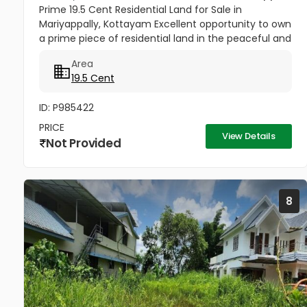
Prime 19.5 Cent Residential Land for Sale in
Mariyappally, Kottayam Excellent opportunity to own
a prime piece of residential land in the peaceful and
well-connected locality of Mariyappally (Muttam),
Area
Nattakom. This...
19.5 Cent
ID: P985422
PRICE
View Details
Not Provided
8