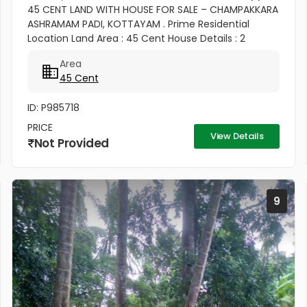
45 CENT LAND WITH HOUSE FOR SALE – CHAMPAKKARA
ASHRAMAM PADI, KOTTAYAM . Prime Residential
Location Land Area : 45 Cent House Details : 2
Bedroom House ✨ Well Maintained & Ready to Move
Area
Good Road Access Water...
45 Cent
ID: P985718
PRICE
View Details
Not Provided
9