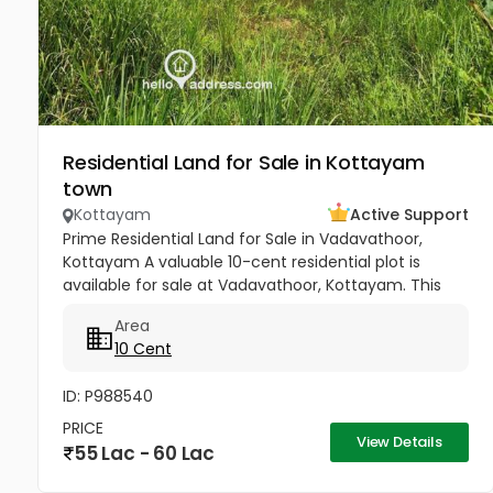
Residential Land for Sale in Kottayam
town
Kottayam
Active Support
Prime Residential Land for Sale in Vadavathoor,
Kottayam A valuable 10-cent residential plot is
available for sale at Vadavathoor, Kottayam. This
property is a suitable choice for those looking to
Area
build a comfortable...
10 Cent
ID: P988540
PRICE
View Details
55 Lac - 60 Lac