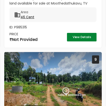
land available for sale at Moothedathukavu, TV
Puram, Vaikom. Located in a calm and well-
Area
connected residential area, this...
46 Cent
ID: P985315
PRICE
View Details
Not Provided
9