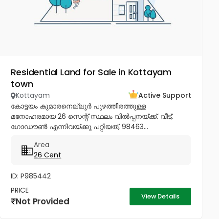
Residential Land for Sale in Kottayam
town
Kottayam
Active Support
കോട്ടയം കുമാരനെല്ലൂർ പുഴത്തീരത്തുള്ള
മനോഹരമായ 26 സെന്റ്‎ സ്ഥലം വിൽപ്പനയ്‌ക്ക്‎. വീട്,
ഗോഡൗൺ എന്നിവയ്‌ക്കു പറ്റിയത്, 98463...
Area
26 Cent
ID: P985442
PRICE
View Details
Not Provided