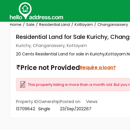
Home
Sale
Residential Land
Kottayam
Changanassery
Residential Land for Sale Kurichy, Cha
Kurichy, Changanassery, Kottayam
20 Cents Residential Land for sale in Kurichy,Kottayam.N
Price not Provided
Require a loan?
This property listing is more than a month old. But you 
Property ID
Ownership
Posted on
Views
13709642
Single
23/Sep/2022
67