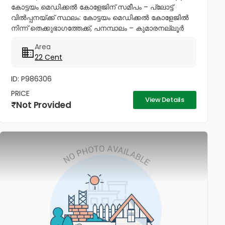
കോട്ടയം മെഡിക്കൽ കോളേജിന് സമീപം – പ്ലോട്ട്
വിൽപ്പനയ്ക്ക് സ്ഥലം: കോട്ടയം മെഡിക്കൽ കോളേജിൽ
നിന്ന് തെക്കുഭാഗത്തേക്ക്, പനമ്പാലം – കുമാരനല്ലൂർ
റോഡ് . പ്രത്യേകതകൾ: സ്വതന്ത്ര വഴി: സ്വന്തമായി
Area
സഞ്ചരിക്കാൻ ഉള്ള വഴി സൗകര്യമുണ്ട്....
22 Cent
ID: P986306
PRICE
View Details
Not Provided