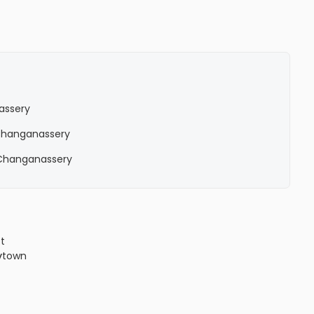
assery
n Changanassery
n Changanassery
ct
y
town