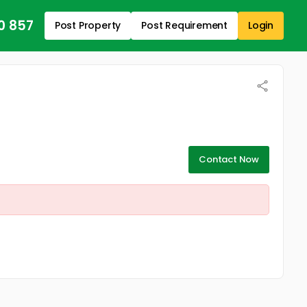
0 857
Post Property
Post Requirement
Login
Contact Now