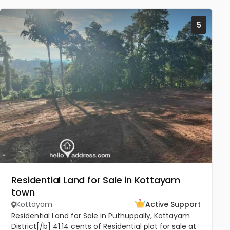
5
Residential Land for Sale in Kottayam
town
Kottayam
Active Support
Residential Land for Sale in Puthuppally, Kottayam
District[/b] 41.14 cents of Residential plot for sale at