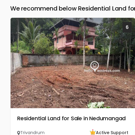
We recommend below Residential Land for
6
Residential Land for Sale in Nedumangad
Trivandrum
Active Support