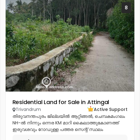
8
Residential Land for Sale in Attingal
Trivandrum
Active Support
തിരുവനന്തപുരം ജില്ലയിൽ ആറ്റിങ്ങൽ, ചെമ്പകമംഗലം
NH-ൽ നിന്നും ഒന്നര KM മാറി കൈലാത്തുകോണത്ത്
ഇരുവശവും റോഡുള്ള പത്തര സെന്റ് സ്ഥലം
വില്പനക്കുണ്ട്. ഒരുമിച്ചും രണ്ട് പ്ളോട്ടുകളായും