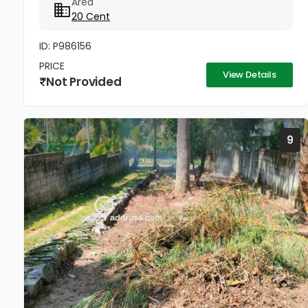
Area
zone! Property...
20 Cent
ID: P986156
PRICE
View Details
Not Provided
9