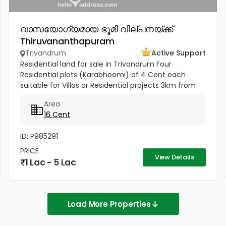
വാസയോഗ്യമായ ഭൂമി വില്പനയ്ക്ക്
Thiruvananthapuram
Trivandrum
Active Support
Residential land for sale in Trivandrum Four
Residential plots (Karabhoomi) of 4 Cent each
suitable for Villas or Residential projects 3km from
Pothencode Junction. 700m from Sabarigiri
Area
international school
16 Cent
ID: P985291
PRICE
View Details
1 Lac - 5 Lac
Load More Properties