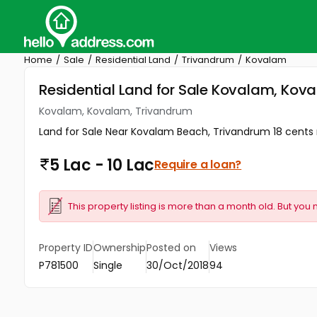
Home
Sale
Residential Land
Trivandrum
Kovalam
Residential Land for Sale Kovalam, Kov
Kovalam, Kovalam, Trivandrum
Land for Sale Near Kovalam Beach, Trivandrum 18 cents 
5 Lac - 10 Lac
Require a loan?
This property listing is more than a month old. But you 
Property ID
Ownership
Posted on
Views
P781500
Single
30/Oct/2018
94