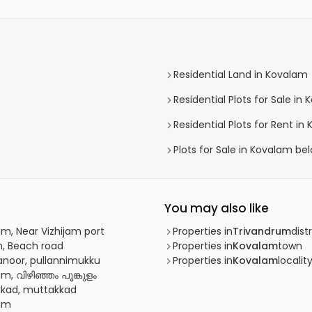
Residential Land in Kovalam
Residential Plots for Sale in
Residential Plots for Rent in
Plots for Sale in Kovalam bel
You may also like
jam, Near Vizhijam port
Properties in
Trivandrum
distr
m, Beach road
Properties in
Kovalam
town
ganoor, pullannimukku
Properties in
Kovalam
localit
am, വിഴിഞ്ഞം പൂങ്കുളം
takad, muttakkad
jam