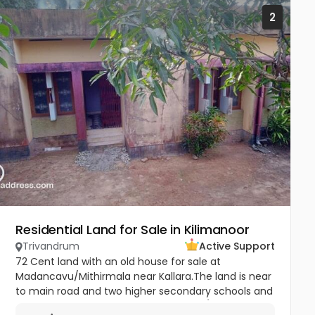
2
Residential Land for Sale in Kilimanoor
Trivandrum
Active Support
72 Cent land with an old house for sale at
Madancavu/Mithirmala near Kallara.The land is near
to main road and two higher secondary schools and
market..Good acccess Per cent 75000/- Negotiable