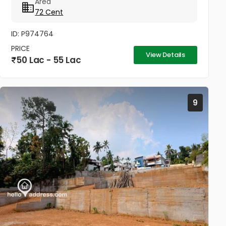
Area
72 Cent
ID: P974764
PRICE
View Details
50 Lac - 55 Lac
9