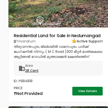
Residential Land for Sale in Nedumangad
Trivandrum
Active Support
തിരുവനന്തപുരം ജില്ലയിൽ വാമനപുരം പാർക്ക്
ജംഗ്ഷനിൽ നിന്നും ( M C Road )300 മീറ്റർ മാത്രമകലെ
ആറ്റിങ്ങൽ റോഡിൽ മുത്താരമ്മൻ ക്ഷേത്രത്തിന്
സമീപത്തായി 28 സെൻറ് കരഭൂമി വില്പനയ്ക്ക് വീട്
Area
വയ്ക്കുന്നതിനും ഉത്തമം നാലര ലക്ഷം...
28 Cent
ID: P984818
PRICE
View Details
Not Provided