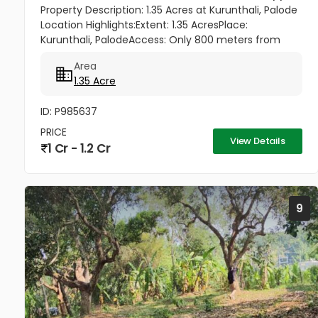
Property Description: 1.35 Acres at Kurunthali, Palode
Location Highlights:Extent: 1.35 AcresPlace:
Kurunthali, PalodeAccess: Only 800 meters from
Palode – Sengottai HighwayRoad Facility: Good road
Area
access to the plot...
1.35 Acre
ID: P985637
PRICE
View Details
1 Cr - 1.2 Cr
9