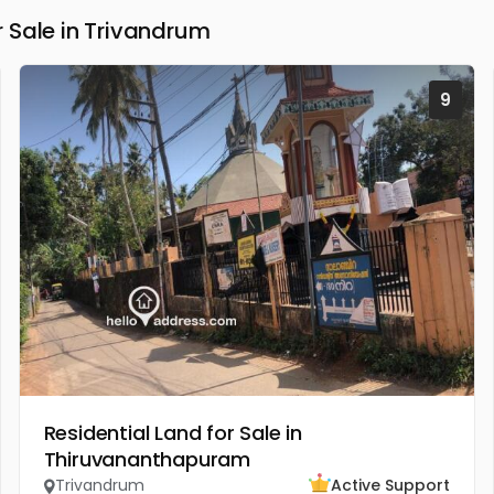
 Sale in Trivandrum
9
Residential Land for Sale in
Thiruvananthapuram
Trivandrum
Active Support