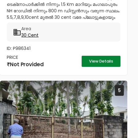
ടെക്‌നോപാർക്കിൽ നിന്നും 1.5 Km മാറിയും മംഗലാപുരം
NH റോഡിൽ നിന്നും 800 m ഡിസ്റ്റൻസും വരുന്ന സ്ഥലം.
5.5,7,8,9,10cent മുതൽ 30 cent വരേ പ്ലോട്ടുകളായും
വിൽക്കപ്പെടും Price - 4.85...
Area
30 Cent
ID: P986341
PRICE
View Details
Not Provided
5