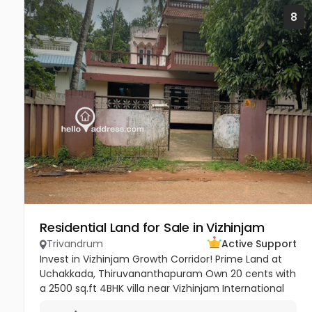
8
Residential Land for Sale in Vizhinjam
Trivandrum
Active Support
Invest in Vizhinjam Growth Corridor! Prime Land at
Uchakkada, Thiruvananthapuram Own 20 cents with
a 2500 sq.ft 4BHK villa near Vizhinjam International
Seaport — Kerala’s fastest‑growing investment