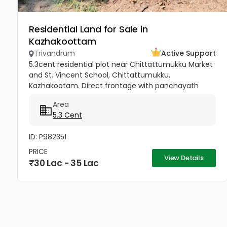
Residential Land for Sale in
Kazhakoottam
Trivandrum
Active Support
5.3cent residential plot near Chittattumukku Market
and St. Vincent School, Chittattumukku,
Kazhakootam. Direct frontage with panchayath
road access. Easy access to Technopark campus.
Area
Fast growing & well-developed area....
5.3 Cent
ID: P982351
PRICE
View Details
30 Lac - 35 Lac