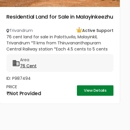
Residential Land for Sale in Malayinkeezhu
Trivandrum
Active Support
76 cent land for sale in Palottuvila, Malayinkil,
Trivandrum *11 kms from Thiruvananthapuram
Central Railway station *Each 4.5 cents to 5 cents
*Total 12 plots * 5 meter Pathway in between *
Area
Ready to occupy Plots. *...
76 Cent
ID: P987494
PRICE
View Details
Not Provided