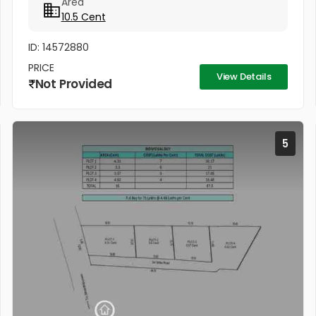
Area
വില്ക്കുന്നതാണ്. കിൻഫ്ര മിനി ഇൻഡസ്ട്രിയൽ...
10.5 Cent
ID: 14572880
PRICE
View Details
Not Provided
5