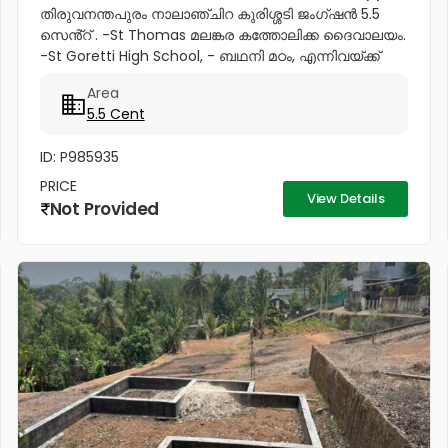
തിരുവനന്തപുരം നാലാഞ്ചിറ കുരിശ്ശടി ജംഗ്ഷൻ 5.5
സെൻ്റ് . -St Thomas മലങ്കര കത്തോലിക്ക ദൈവാലയം.
-St Goretti High School, - ബഥനി മഠം, എന്നിവയ്ക്ക്
സമീപം കുരിശ്ശടി ജംഗ്ഷനിൽ നിന്നും 200 മീറ്റർ,
Area
കോൺവെൻ്റ് മതിൽ അവസാനിക്കുന്ന...
5.5 Cent
ID: P985935
PRICE
View Details
Not Provided