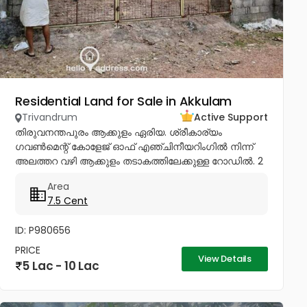
Residential Land for Sale in Akkulam
Trivandrum
Active Support
തിരുവനന്തപുരം ആക്കുളം ഏരിയ. ശ്രീകാര്യം
ഗവൺമെന്റ് കോളേജ് ഓഫ് എഞ്ചിനീയറിംഗിൽ നിന്ന്
അലത്തറ വഴി ആക്കുളം തടാകത്തിലേക്കുള്ള റോഡിൽ. 2
plots, 5 & 7.5 സെന്റ്. പ്രൊഫഷണലുകളുടെ
Area
അയൽപക്കം. സെന്റിന് 8.75ലക്ഷം (വില ചർച്ച...
7.5 Cent
ID: P980656
PRICE
View Details
5 Lac - 10 Lac