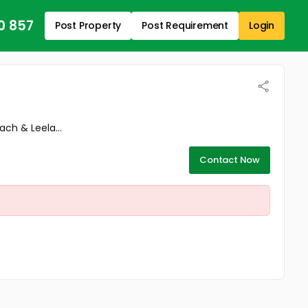
0 857
Post Property
Post Requirement
Login
ch & Leela...
Contact Now