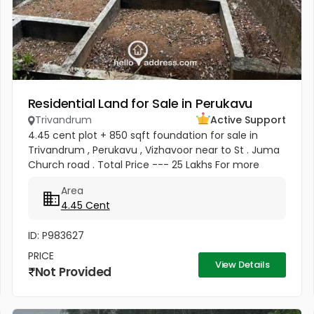
Residential Land for Sale in Perukavu
Trivandrum
Active Support
4.45 cent plot + 850 sqft foundation for sale in
Trivandrum , Perukavu , Vizhavoor near to St . Juma
Church road . Total Price --- 25 Lakhs For more
details contact 8137003813
Area
4.45 Cent
ID: P983627
PRICE
View Details
Not Provided