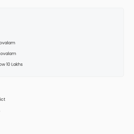
 Kovalam
 Kovalam
ow 10 Lakhs
ict
y