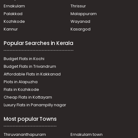
Parassala
Ernakulam
Thrissur
Residential Land for Sale in Trivandrum, Neyyattinkara,
Palakkad
Malappuram
Parasuvaikkal
Kozhikode
Wayanad
Residential Land for Sale in Trivandrum, Parassala,
Kannur
Kasargod
Parassala
Residential Land for Sale in Kanyakumari, Parassala,
Popular Searches in Kerala
Cheruvarakonam
Residential Land for Sale in Trivandrum, Parassala,
Parassala
Budget Flats in Kochi
Residential Land for Sale in Trivandrum,
Budget Flats in Trivandrum
Thiruvananthapuram, Vattavila
Affordable Flats in Kakkanad
Residential Land for Sale in Trivandrum, Parassala,
Plots in Alapuzha
Parassala
Residential Land for Sale in Trivandrum, Parassala,
Flats in Kozhikode
Parassala
Cheap Flats in Kottayam
Residential Land for Sale in Trivandrum, Parassala,
Luxury Flats in Panampilly nagar
Kaliyikavila
Residential Land for Sale in Trivandrum, Parassala,
Most popular Towns
Parassala
Residential Land for Sale in Trivandrum, Parassala,
Parassala
Thiruvananthapuram
Ernakulam town