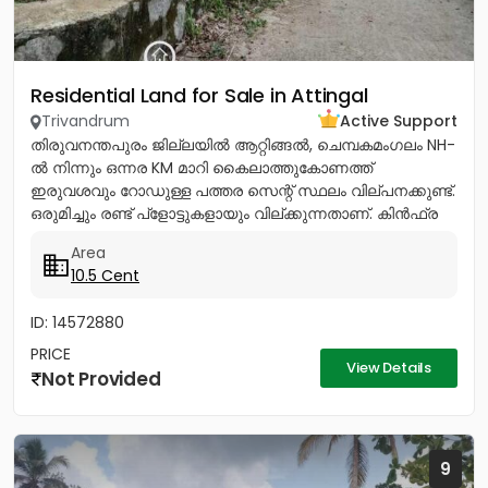
Residential Land for Sale in Attingal
Trivandrum
Active Support
തിരുവനന്തപുരം ജില്ലയിൽ ആറ്റിങ്ങൽ, ചെമ്പകമംഗലം NH-
ൽ നിന്നും ഒന്നര KM മാറി കൈലാത്തുകോണത്ത്
ഇരുവശവും റോഡുള്ള പത്തര സെന്റ് സ്ഥലം വില്പനക്കുണ്ട്.
ഒരുമിച്ചും രണ്ട് പ്ളോട്ടുകളായും വില്ക്കുന്നതാണ്. കിൻഫ്ര
മിനി ഇൻഡസ്ട്രിയൽ...
Area
10.5 Cent
ID: 14572880
PRICE
View Details
Not Provided
9