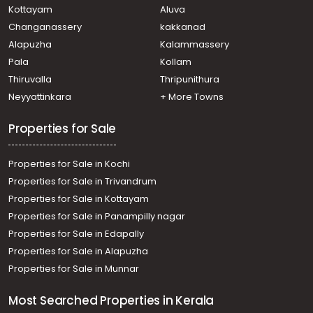
Residential Land for Sale in Trivandrum, Parassala,
Kottayam
Aluva
Parassala
Changanassery
kakkanad
Residential Land for Sale in Trivandrum, Neyyattinkara,
Alapuzha
Kalammassery
Amaravila
Pala
Kollam
Residential Land for Sale in Trivandrum, Parassala,
Parassala
Thiruvalla
Thripunithura
Residential Land for Sale in Trivandrum, Parassala,
Neyyattinkara
+ More Towns
Parassala
Properties for Sale
Properties for Sale in Kochi
Properties for Sale in Trivandrum
Properties for Sale in Kottayam
Properties for Sale in Panampilly nagar
Properties for Sale in Edapally
Properties for Sale in Alapuzha
Properties for Sale in Munnar
Most Searched Properties in Kerala