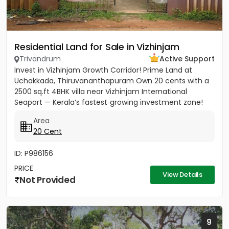
Residential Land for Sale in Vizhinjam
Trivandrum
Active Support
Invest in Vizhinjam Growth Corridor! Prime Land at
Uchakkada, Thiruvananthapuram Own 20 cents with a
2500 sq.ft 4BHK villa near Vizhinjam International
Seaport — Kerala’s fastest‑growing investment zone!
Property...
Area
20 Cent
ID: P986156
PRICE
View Details
Not Provided
9