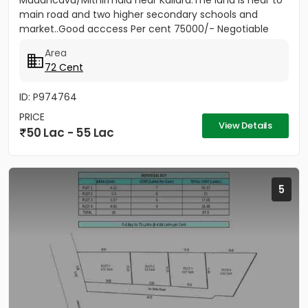
Madancavu/Mithirmala near Kallara.The land is near to
main road and two higher secondary schools and
market..Good acccess Per cent 75000/- Negotiable
Area
72 Cent
ID: P974764
PRICE
View Details
50 Lac - 55 Lac
5