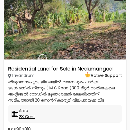
Residential Land for Sale in Nedumangad
Trivandrum
Active Support
തിരുവനന്തപുരം ജില്ലയിൽ വാമനപുരം പാർക്ക്
ജംഗ്ഷനിൽ നിന്നും ( M C Road )300 മീറ്റർ മാത്രമകലെ
ആറ്റിങ്ങൽ റോഡിൽ മുത്താരമ്മൻ ക്ഷേത്രത്തിന്
സമീപത്തായി 28 സെൻറ് കരഭൂമി വില്പനയ്ക്ക് വീട്
വയ്ക്കുന്നതിനും ഉത്തമം നാലര ലക്ഷം...
Area
28 Cent
ID: P984818