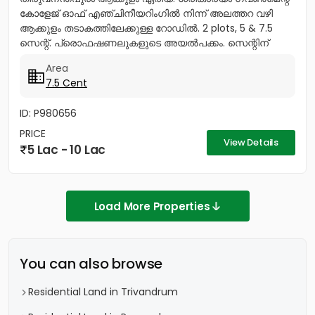
കോളേജ് ഓഫ് എഞ്ചിനീയറിംഗിൽ നിന്ന് അലത്തറ വഴി
ആക്കുളം തടാകത്തിലേക്കുള്ള റോഡിൽ. 2 plots, 5 & 7.5
സെന്റ്. പ്രൊഫഷണലുകളുടെ അയൽപക്കം. സെന്റിന്
8.75ലക്ഷം (വില ചർച്ച...
Area
7.5 Cent
ID: P980656
PRICE
View Details
5 Lac - 10 Lac
Load More Properties
You can also browse
Residential Land in Trivandrum