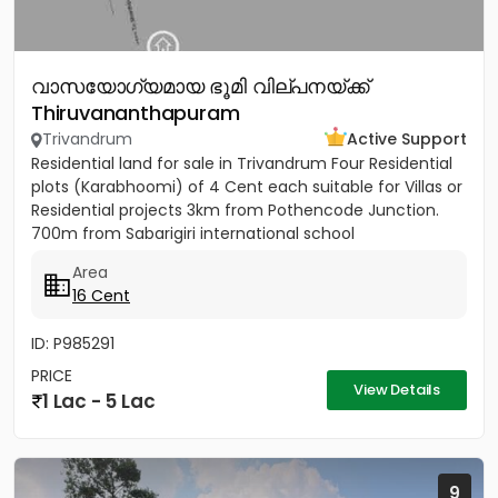
വാസയോഗ്യമായ ഭൂമി വില്പനയ്ക്ക്
Thiruvananthapuram
Trivandrum
Active Support
Residential land for sale in Trivandrum Four Residential
plots (Karabhoomi) of 4 Cent each suitable for Villas or
Residential projects 3km from Pothencode Junction.
700m from Sabarigiri international school
Area
16 Cent
ID: P985291
PRICE
View Details
1 Lac - 5 Lac
9