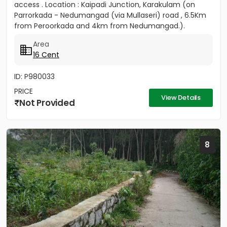
access . Location : Kaipadi Junction, Karakulam (on
Parrorkada - Nedumangad (via Mullaseri) road , 6.5Km
from Peroorkada and 4km from Nedumangad.).
Contact P C...
Area
16 Cent
ID: P980033
PRICE
View Details
Not Provided
8