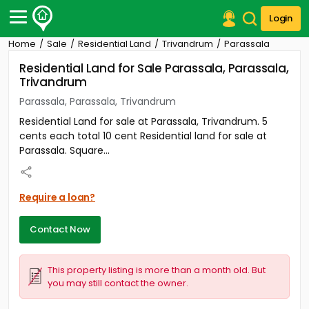
Login
Home
Sale
Residential Land
Trivandrum
Parassala
Post Your Property
Residential Land for Sale Parassala, Parassala,
Trivandrum
Post Your Requirement
Parassala, Parassala, Trivandrum
Properties for Sale
Residential Land for sale at Parassala, Trivandrum. 5
Properties for Rent
cents each total 10 cent Residential land for sale at
Premium Projects
Parassala. Square...
Finance Center
Our Services
Contact Us
Require a loan?
Contact Now
This property listing is more than a month old. But
you may still contact the owner.