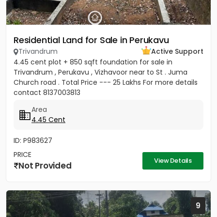
Residential Land for Sale in Perukavu
Trivandrum
Active Support
4.45 cent plot + 850 sqft foundation for sale in
Trivandrum , Perukavu , Vizhavoor near to St . Juma
Church road . Total Price --- 25 Lakhs For more details
contact 8137003813
Area
4.45 Cent
ID: P983627
PRICE
View Details
Not Provided
9