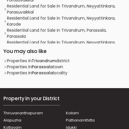
Parasuvaikkal
Residential Land for Sale in Trivandrum, Neyyattinkara,
Parasuvaikkal
Residential Land for Sale in Trivandrum, Neyyattinkara,
Karode
Residential Land for Sale in Trivandrum, Parassala,
Parassala
Residential Land for Sale in Trivandrum, Neyyattinkara,
Neyyatinkara
You may also like
Residential Land for Sale in Trivandrum, Neyyattinkara,
Parasuvaikkal
Properties in
Trivandrum
district
Residential Land for Sale in Trivandrum, Neyyattinkara,
Properties in
Parassala
town
Neyyatinkara
Properties in
Parassala
locality
Residential Land for Sale in Trivandrum, Neyyattinkara,
Dhanuvachapuram
Residential Land for Sale in Trivandrum, Parassala,
Parassala
Property in your District
Residential Land for Sale in Trivandrum, Parassala,
Parassala
Thiruvananthapuram
Kollam
Residential Land for Sale in Trivandrum, Parassala,
Alapuzha
Pathanamthitta
Parassala
Residential Land for Sale in Trivandrum, Parassala,
Kottayam
Idukki