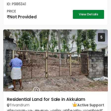
ID: P986341
PRICE
View Details
Not Provided
5
Residential Land for Sale in Akkulam
Trivandrum
Active Support
തിരുവനന്തപുരം ആക്കുളം ഏരിയ. ശ്രീകാര്യം ഗവൺമെന്റ്