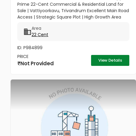
Prime 22-Cent Commercial & Residential Land for
Sale | Vattiyoorkavu, Trivandrum Excellent Main Road
Access | Strategic Square Plot | High Growth Area
Unlock a versatile investment opportunity in one of
Area
Trivandrum’s...
22 Cent
ID: P984899
PRICE
View Details
Not Provided