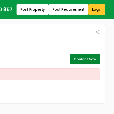
0 857
Post Property
Post Requirement
Login
Contact Now