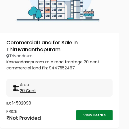
Commercial Land for Sale in
Thiruvananthapuram
Trivandrum
Kesavadasapuram m c road frontage 20 cent
commercial land Ph: 9447552467
Area
20 Cent
ID: 14502098
PRICE
View Details
Not Provided