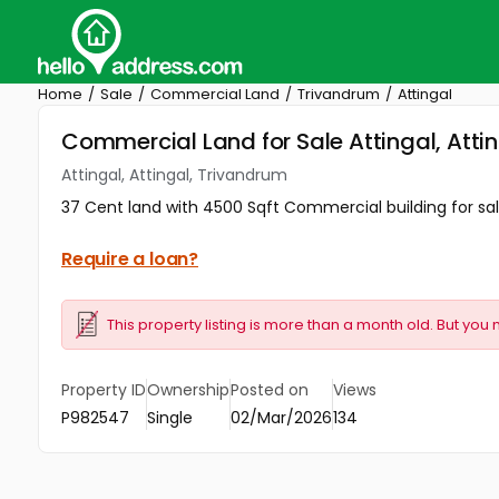
Home
Sale
Commercial Land
Trivandrum
Attingal
Commercial Land for Sale Attingal, Atti
Attingal, Attingal, Trivandrum
37 Cent land with 4500 Sqft Commercial building for sale 
Require a loan?
This property listing is more than a month old. But you 
Property ID
Ownership
Posted on
Views
P982547
Single
02/Mar/2026
134