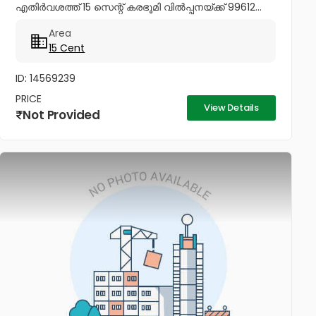
എതിർവശത്ത് 15 സെന്റ് കരഭൂമി വിൽപ്പനയ്ക്ക് 99612...
Area
15 Cent
ID: 14569239
PRICE
View Details
Not Provided