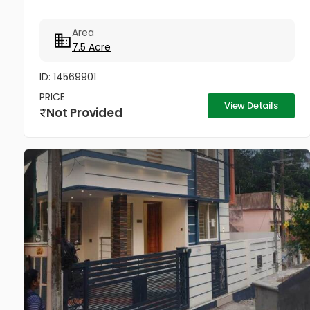
Area
7.5 Acre
ID: 14569901
PRICE
View Details
Not Provided