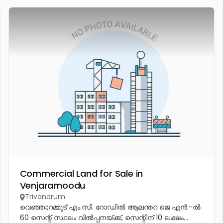
Commercial Land for Sale in
Venjaramoodu
Trivandrum
വെഞ്ഞാറമ്മൂട് എം.സി. റോഡിൽ ആലന്തറ ജെ.എൻ.-ൽ
60 സെന്റ് സ്ഥലം വിൽപ്പനയ്ക്ക്, സെന്റിന് 10 ലക്ഷം...