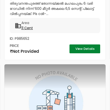
തിരുവനന്തപുരത്ത് തോന്നയ്ക്കൽ മംഗലപുരം 6 വരി
റോഡിൽ നിന്ന് 600 മീറ്റർ അകലെ 6,5 സെന്റ് പ്ലോട്ട്
വിൽപ്പനയ്ക്ക്. Pls call-...
Area
11 Cent
ID: P985652
PRICE
View Details
Not Provided