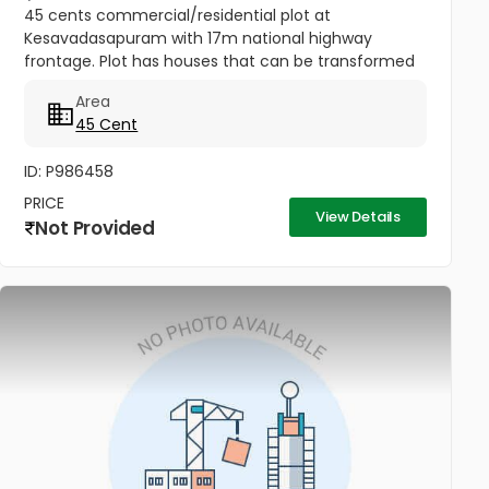
45 cents commercial/residential plot at
Kesavadasapuram with 17m national highway
frontage. Plot has houses that can be transformed
for business. Ideal for clinic, showroom, hotel, flats,
Area
office. Brokers please excuse....
45 Cent
ID: P986458
PRICE
View Details
Not Provided