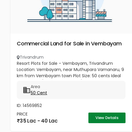
Commercial Land for Sale in Vembayam
Trivandrum
Resort Plots for Sale – Vembayam, Trivandrum
Location: Vembayam, near Muthupara Vamanaru, 9
km from Vembayam town Plot Size: 50 cents Ideal
For: Resorts / Vacation homes / Residential use
Area
Price: ₹75,000 per cent → Total...
50 Cent
ID: 14569852
PRICE
View Details
35 Lac - 40 Lac