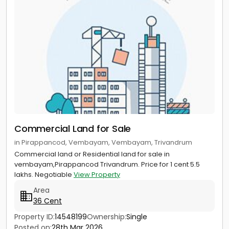
Commercial Land for Sale
in Pirappancod, Vembayam, Vembayam, Trivandrum
Commercial land or Residential land for sale in
vembayam,Pirappancod Trivandrum. Price for 1 cent 5.5
lakhs. Negotiable
View Property
Area
36 Cent
Property ID:
14548199
Ownership:
Single
Posted on:
28th Mar 2026