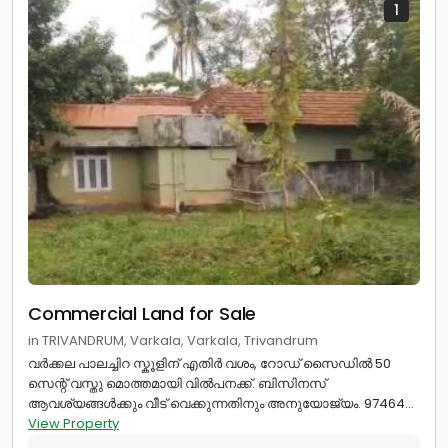
1
Commercial Land for Sale
in TRIVANDRUM, Varkala, Varkala, Trivandrum
വർക്കല പാലച്ചിറ സ്കൂളിന് എതിർ വശം, റോഡ് സൈഡിൽ 50
സെന്റ് വസ്തു മൊത്തമായി വിൽപനക്ക്. ബിസിനസ്
ആവശ്യങ്ങൾക്കും വീട് വെക്കുന്നതിനും അനുയോജ്യം. 97464...
View Property