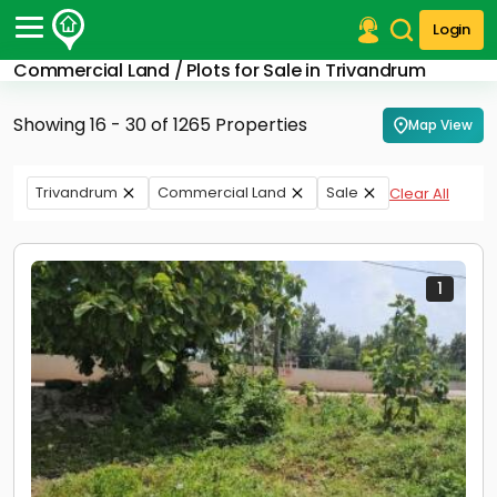
Login
Commercial Land / Plots for Sale in Trivandrum
Post Your Property
Showing 16 - 30 of 1265 Properties
Map View
Post Your Requirement
Properties for Sale
Trivandrum
Commercial Land
Sale
Clear All
Properties for Rent
Premium Projects
Finance Center
Our Services
1
Contact Us