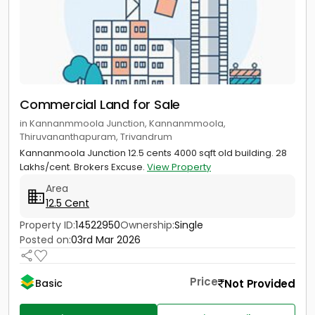
Commercial Land for Sale
in Kannanmmoola Junction, Kannanmmoola,
Thiruvananthapuram, Trivandrum
Kannanmoola Junction 12.5 cents 4000 sqft old building. 28
Lakhs/cent. Brokers Excuse.
View Property
Area
12.5 Cent
Property ID:
14522950
Ownership:
Single
Posted on:
03rd Mar 2026
Price
Not Provided
Basic