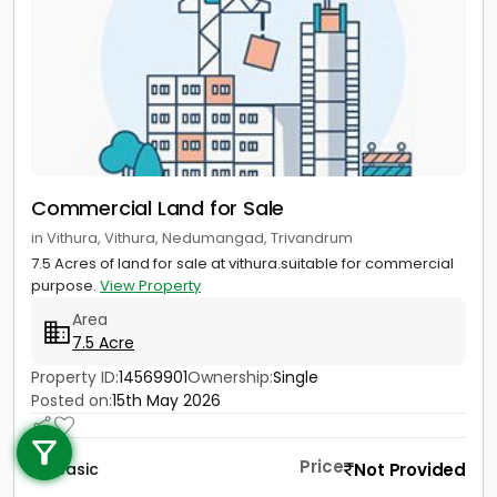
Commercial Land for Sale
in Vithura, Vithura, Nedumangad, Trivandrum
7.5 Acres of land for sale at vithura.suitable for commercial
purpose.
View Property
Area
7.5 Acre
Property ID:
14569901
Ownership:
Single
Call us
Posted on:
15th May 2026
+91 9747 000 857
Price
Not Provided
Basic