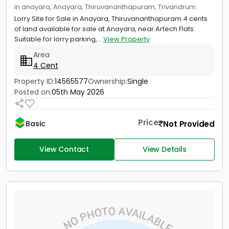
in anayara, Anayara, Thiruvananthapuram, Trivandrum
Lorry Site for Sale in Anayara, Thiruvananthapuram 4 cents
of land available for sale at Anayara, near Artech Flats.
Suitable for lorry parking,...
View Property
Area
4 Cent
Property ID:
14565577
Ownership:
Single
Posted on:
05th May 2026
Price
Not Provided
Basic
View Contact
View Details