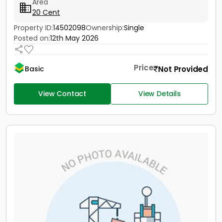
Area
20 Cent
Property ID:
14502098
Ownership:
Single
Posted on:
12th May 2026
Price
Not Provided
Basic
View Contact
View Details