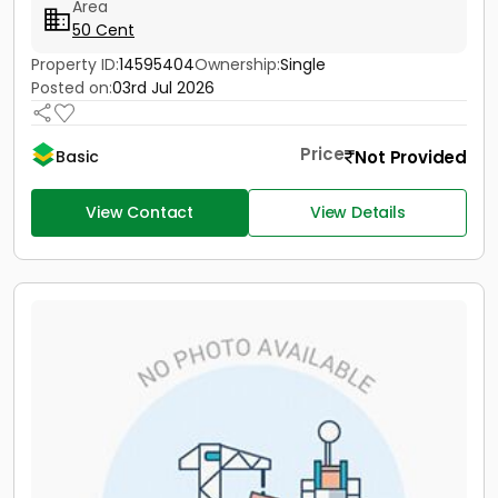
Area
50 Cent
Property ID:
14595404
Ownership:
Single
Posted on:
03rd Jul 2026
Price
Not Provided
Basic
View Contact
View Details