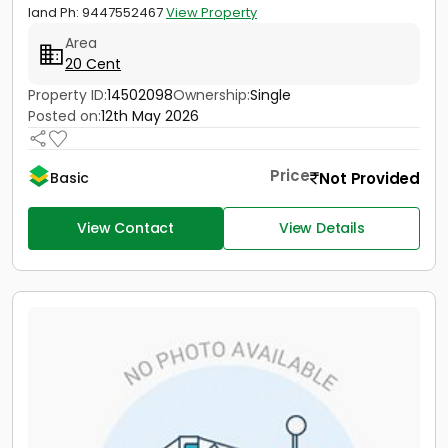
land Ph: 9447552467
View Property
Area
20 Cent
Property ID:
14502098
Ownership:
Single
Posted on:
12th May 2026
Price
Not Provided
Basic
View Contact
View Details