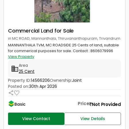
Commercial Land for Sale
in MC ROAD, Mannanthala, Thiruvananthapuram, Trivandrum
MANNANTHALA TVM, MC ROADSIDE 25 Cents of land, suitable
for commerical purposes for sale. Contact : 8606079996
View Property
Area
25 Cent
Property ID:
14566206
Ownership:
Joint
Posted on:
30th Apr 2026
Price
Not Provided
Basic
View Contact
View Details