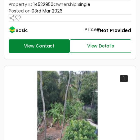
Property ID:
14522950
Ownership:
Single
Posted on:
03rd Mar 2026
Price
Not Provided
Basic
View Contact
View Details
1