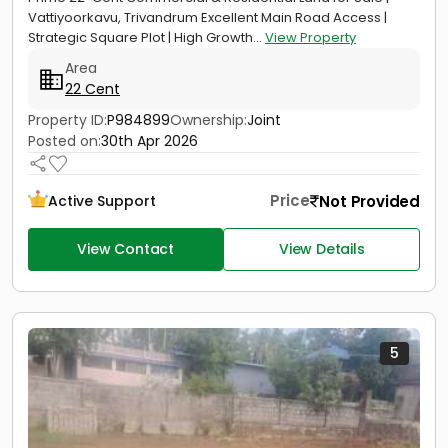
Vattiyoorkavu, Trivandrum Excellent Main Road Access |
Strategic Square Plot | High Growth...
View Property
Area
22 Cent
Property ID:
P984899
Ownership:
Joint
Posted on:
30th Apr 2026
Price
Not Provided
Active Support
View Contact
View Details
5