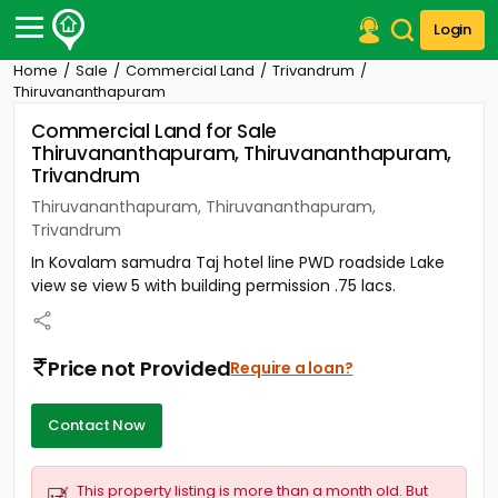
Login
Home
Sale
Commercial Land
Trivandrum
Post Your Property
Thiruvananthapuram
Commercial Land for Sale
Post Your Requirement
Thiruvananthapuram, Thiruvananthapuram,
Trivandrum
Properties for Sale
Properties for Rent
Thiruvananthapuram, Thiruvananthapuram,
Premium Projects
Trivandrum
Finance Center
In Kovalam samudra Taj hotel line PWD roadside Lake
Our Services
view se view 5 with building permission .75 lacs.
Contact Us
Price not Provided
Require a loan?
Contact Now
This property listing is more than a month old. But