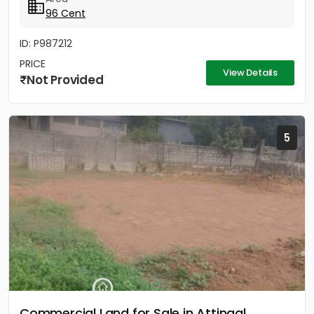
96 Cent
ID: P987212
PRICE
View Details
Not Provided
5
Commercial Land for Sale in Attingal