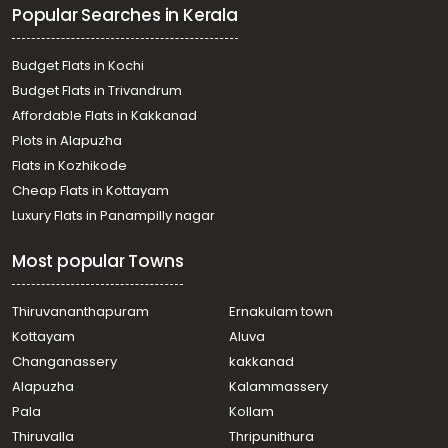
Popular Searches in Kerala
Vizhinjam
Commercial Land for Sale in Trivandrum, Vizhinjam,
Vizhinjam
Budget Flats in Kochi
Commercial Land for Sale in Trivandrum, Vizhinjam,
Budget Flats in Trivandrum
Vizhinjam
Affordable Flats in Kakkanad
Commercial Land for Sale in Trivandrum, Kovalam,
Plots in Alapuzha
Kovalam
Commercial Land for Sale in Trivandrum, Kovalam,
Flats in Kozhikode
Kovalam
Cheap Flats in Kottayam
Commercial Land for Sale in Trivandrum, Kovalam,
Luxury Flats in Panampilly nagar
Kovalam
Commercial Land for Sale in Trivandrum, Vizhinjam,
Most popular Towns
Vizhinjam
Commercial Land for Sale in Trivandrum, Kovalam,
Kovalam
Thiruvananthapuram
Ernakulam town
Commercial Land for Sale in Trivandrum,
Kottayam
Aluva
Thiruvananthapuram, Vellayani
Changanassery
kakkanad
Commercial Land for Sale in Trivandrum, Vizhinjam,
Alapuzha
Kalammassery
Vizhinjam
Pala
Kollam
Commercial Land for Sale in Trivandrum, Kovalam,
Kovalam
Thiruvalla
Thripunithura