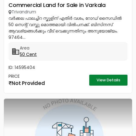
Commercial Land for Sale in Varkala
Trivandrum
വർക്കല പാലച്ചിറ സ്കൂളിന് എതിർ വശം, റോഡ് സൈഡിൽ
50 സെന്റ് വസ്തു മൊത്തമായി വിൽപനക്ക്. ബിസിനസ്
ആവശ്യങ്ങൾക്കും വീട് വെക്കുന്നതിനും അനുയോജ്യം.
97464...
Area
50 Cent
ID: 14595404
PRICE
View Details
Not Provided