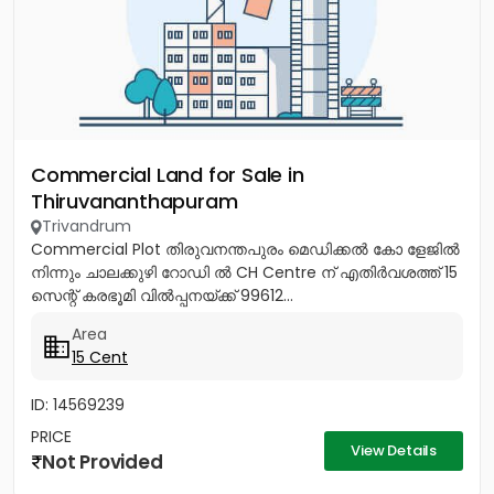
Commercial Land for Sale in
Thiruvananthapuram
Trivandrum
Commercial Plot തിരുവനന്തപുരം മെഡിക്കൽ കോ ളേജിൽ
നിന്നും ചാലക്കുഴി റോഡി ൽ CH Centre ന് എതിർവശത്ത് 15
സെന്റ് കരഭൂമി വിൽപ്പനയ്ക്ക് 99612...
Area
15 Cent
ID: 14569239
PRICE
View Details
Not Provided