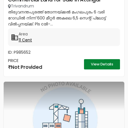
Trivandrum
തിരുവനന്തപുരത്ത് തോന്നയ്ക്കൽ മംഗലപുരം 6 വരി
റോഡിൽ നിന്ന് 600 മീറ്റർ അകലെ 6,5 സെന്റ് പ്ലോട്ട്
വിൽപ്പനയ്ക്ക്. Pls call-...
Area
11 Cent
ID: P985652
PRICE
View Details
Not Provided