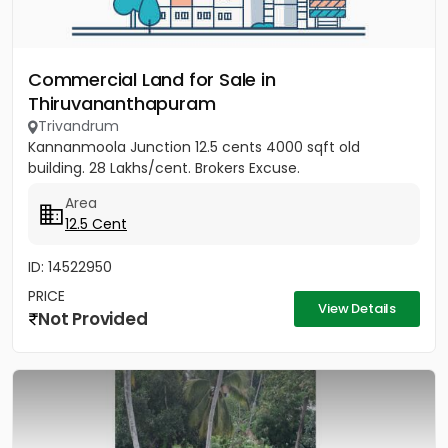
Commercial Land for Sale in
Thiruvananthapuram
Trivandrum
Kannanmoola Junction 12.5 cents 4000 sqft old
building. 28 Lakhs/cent. Brokers Excuse.
Area
12.5 Cent
ID: 14522950
PRICE
View Details
Not Provided