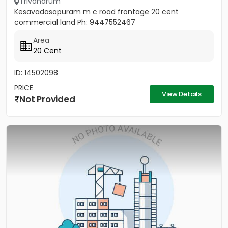
Trivandrum
Kesavadasapuram m c road frontage 20 cent
commercial land Ph: 9447552467
Area
20 Cent
ID: 14502098
PRICE
View Details
Not Provided