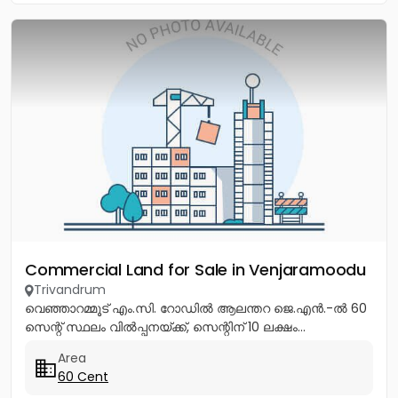
Commercial Land for Sale in Venjaramoodu
Trivandrum
വെഞ്ഞാറമ്മൂട് എം.സി. റോഡിൽ ആലന്തറ ജെ.എൻ.-ൽ 60
സെന്റ് സ്ഥലം വിൽപ്പനയ്ക്ക്, സെന്റിന് 10 ലക്ഷം...
Area
60 Cent