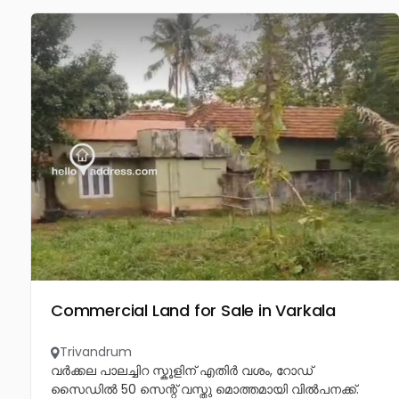
Commercial Land for Sale in Varkala
Trivandrum
വർക്കല പാലച്ചിറ സ്കൂളിന് എതിർ വശം, റോഡ്
സൈഡിൽ 50 സെന്റ് വസ്തു മൊത്തമായി വിൽപനക്ക്.