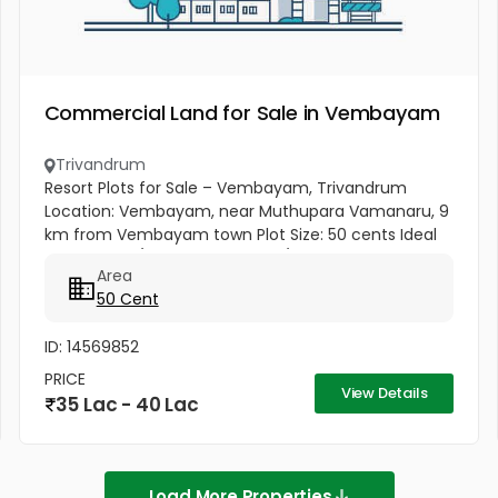
Commercial Land for Sale in Vembayam
Trivandrum
Resort Plots for Sale – Vembayam, Trivandrum
Location: Vembayam, near Muthupara Vamanaru, 9
km from Vembayam town Plot Size: 50 cents Ideal
For: Resorts / Vacation homes / Residential use
Area
Price: ₹75,000 per cent → Total...
50 Cent
ID: 14569852
PRICE
View Details
35 Lac - 40 Lac
Load More Properties