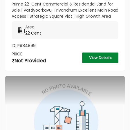
Prime 22-Cent Commercial & Residential Land for
Sale | Vattiyoorkavu, Trivandrum Excellent Main Road
Access | Strategic Square Plot | High Growth Area
Unlock a versatile investment opportunity in one of
Area
Trivandrum’s...
22 Cent
ID: P984899
PRICE
View Details
Not Provided