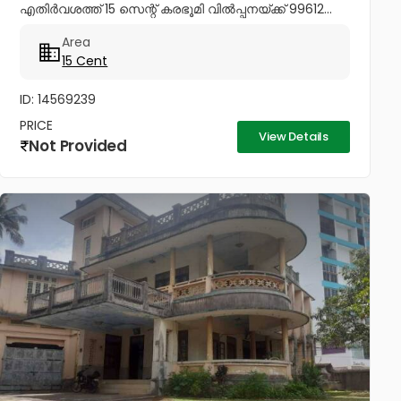
എതിർവശത്ത് 15 സെന്റ് കരഭൂമി വിൽപ്പനയ്ക്ക് 99612...
Area
15 Cent
ID: 14569239
PRICE
View Details
Not Provided