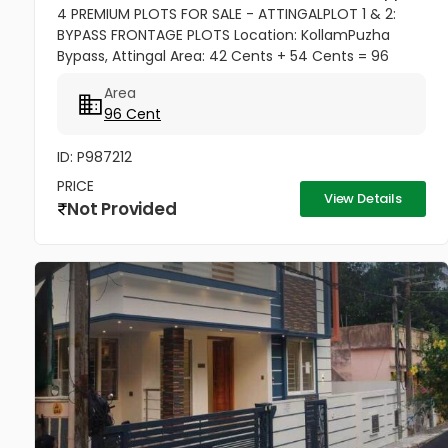
4 PREMIUM PLOTS FOR SALE - ATTINGALPLOT 1 & 2:
BYPASS FRONTAGE PLOTS Location: KollamPuzha
Bypass, Attingal Area: 42 Cents + 54 Cents = 96
Cents Total Type: Commercial property Road
Area
Frontage: ∼120 meters towards Bypass...
96 Cent
ID: P987212
PRICE
View Details
Not Provided