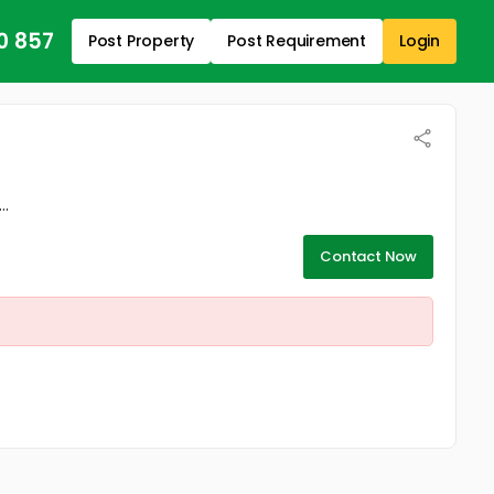
0 857
Post Property
Post Requirement
Login
..
Contact Now