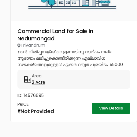
Commercial Land for Sale in
Nedumangad
Trivandrum
ഉടൻ വിൽപ്പനയ്ക്ക് വെള്ളനാടിനു സമീപം നല്ല
ആദായം ലഭിച്ചുകൊണ്ടിരിക്കുന്ന എല്ലാവിധ
സൗകര്യങ്ങളുമുള്ള 2 ഏക്കർ റബ്ബർ പുരയിടം. 55000
സെന്റിന്.77369 40115, 99460...
Area
2 Acre
ID: 14576695
PRICE
View Details
Not Provided