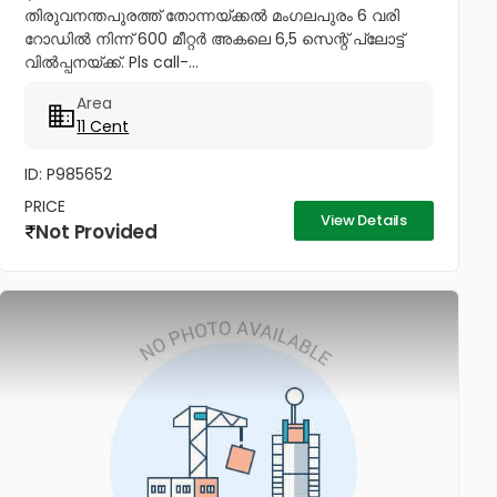
തിരുവനന്തപുരത്ത് തോന്നയ്ക്കൽ മംഗലപുരം 6 വരി
റോഡിൽ നിന്ന് 600 മീറ്റർ അകലെ 6,5 സെന്റ് പ്ലോട്ട്
വിൽപ്പനയ്ക്ക്. Pls call-...
Area
11 Cent
ID: P985652
PRICE
View Details
Not Provided