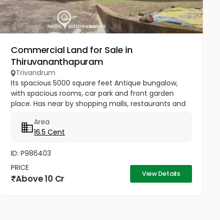
Commercial Land for Sale in
Thiruvananthapuram
Trivandrum
Its spacious 5000 square feet Antique bungalow,
with spacious rooms, car park and front garden
place. Has near by shopping malls, restaurants and
schools in neighborhood, ideal for
Area
commercialization and conversion in...
16.5 Cent
ID: P986403
PRICE
View Details
Above 10 Cr