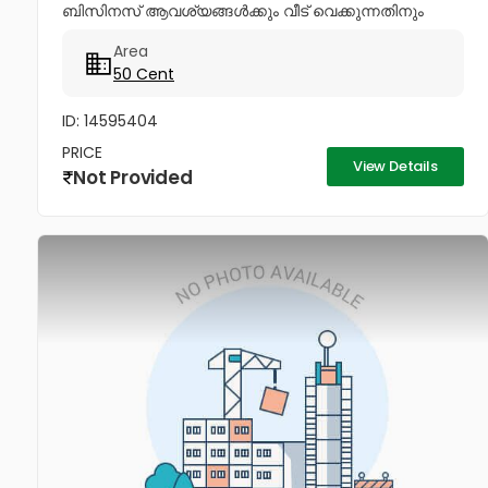
ബിസിനസ് ആവശ്യങ്ങൾക്കും വീട് വെക്കുന്നതിനും
അനുയോജ്യം. 97464...
Area
50 Cent
ID: 14595404
PRICE
View Details
Not Provided