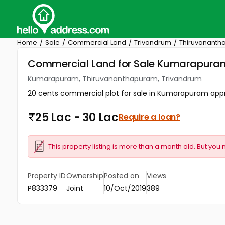
Home
Sale
Commercial Land
Trivandrum
Thiruvanant
Commercial Land for Sale Kumarapura
Kumarapuram, Thiruvananthapuram, Trivandrum
20 cents commercial plot for sale in Kumarapuram appr
25 Lac - 30 Lac
Require a loan?
This property listing is more than a month old. But you 
Property ID
Ownership
Posted on
Views
P833379
Joint
10/Oct/2019
389