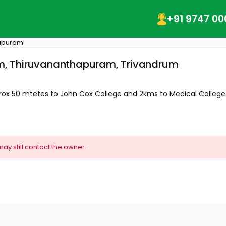
+91 9747 00
hapuram
m, Thiruvananthapuram, Trivandrum
ox 50 mtetes to John Cox College and 2kms to Medical College.
may still contact the owner.