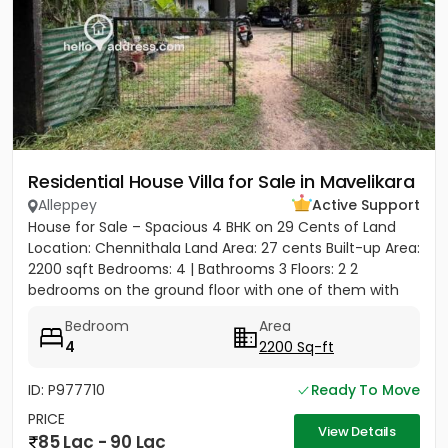
Residential House Villa for Sale in Mavelikara
Alleppey
Active Support
House for Sale – Spacious 4 BHK on 29 Cents of Land
Location: Chennithala Land Area: 27 cents Built-up Area:
2200 sqft Bedrooms: 4 | Bathrooms 3 Floors: 2 2
bedrooms on the ground floor with one of them with
attached...
Bedroom
Area
4
2200 Sq-ft
ID: P977710
Ready To Move
PRICE
View Details
85 Lac - 90 Lac