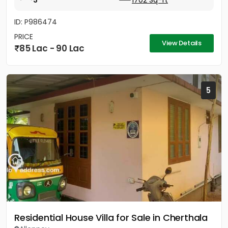
3
1702 Sq-ft
ID: P986474
PRICE
View Details
85 Lac - 90 Lac
5
Residential House Villa for Sale in Cherthala