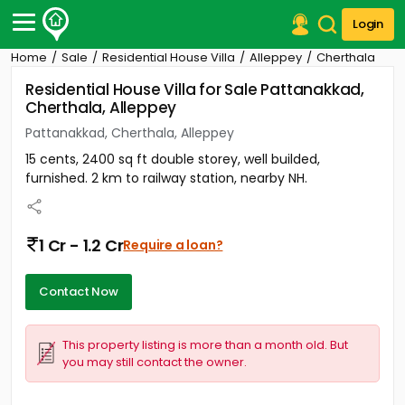
Login
Home
Sale
Residential House Villa
Alleppey
Cherthala
Post Your Property
Residential House Villa for Sale Pattanakkad,
Cherthala, Alleppey
Post Your Requirement
Pattanakkad, Cherthala, Alleppey
Properties for Sale
15 cents, 2400 sq ft double storey, well builded,
Properties for Rent
furnished. 2 km to railway station, nearby NH.
Premium Projects
Finance Center
Our Services
1 Cr - 1.2 Cr
Require a loan?
Contact Us
Contact Now
This property listing is more than a month old. But
you may still contact the owner.