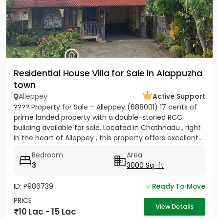
Residential House Villa for Sale in Alappuzha
town
Alleppey
Active Support
???? Property for Sale – Alleppey (688001) 17 cents of
prime landed property with a double-storied RCC
building available for sale. Located in Chathnadu , right
in the heart of Alleppey , this property offers excellent...
Bedroom
Area
3
3000 Sq-ft
ID: P986739
Ready To Move
PRICE
View Details
10 Lac - 15 Lac