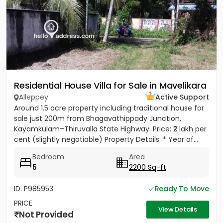
Residential House Villa for Sale in Mavelikara
Alleppey
Active Support
Around 1.5 acre property including traditional house for
sale just 200m from Bhagavathippady Junction,
Kayamkulam–Thiruvalla State Highway. Price: ₹2 lakh per
cent (slightly negotiable) Property Details: * Year of...
Bedroom
Area
5
2200 Sq-ft
ID: P985953
Ready To Move
PRICE
View Details
Not Provided