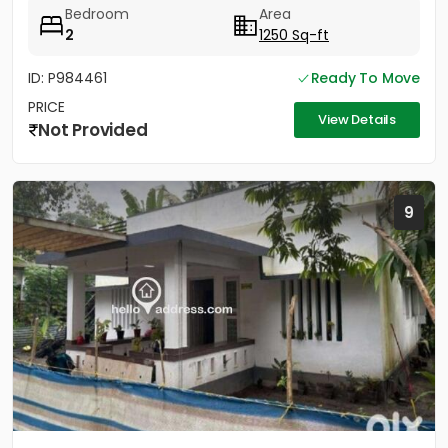
Bedroom
Area
2
1250 Sq-ft
ID: P984461
Ready To Move
PRICE
View Details
Not Provided
9