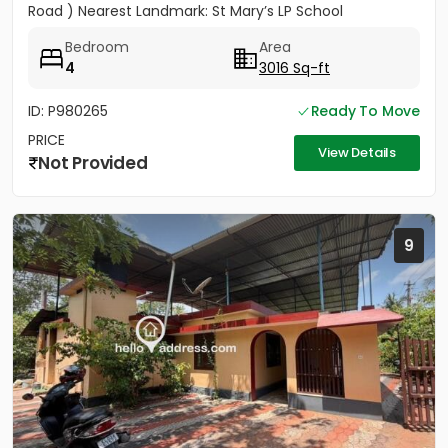
Road ) Nearest Landmark: St Mary’s LP School
Vazharmangalam & IPC Hebron Church...
Bedroom
Area
4
3016 Sq-ft
ID: P980265
Ready To Move
PRICE
View Details
Not Provided
9