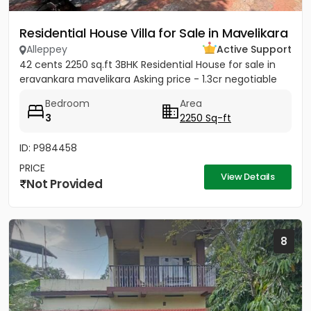
Residential House Villa for Sale in Mavelikara
Alleppey
Active Support
42 cents 2250 sq.ft 3BHK Residential House for sale in
eravankara mavelikara Asking price - 1.3cr negotiable
Bedroom
Area
3
2250 Sq-ft
ID: P984458
PRICE
View Details
Not Provided
8