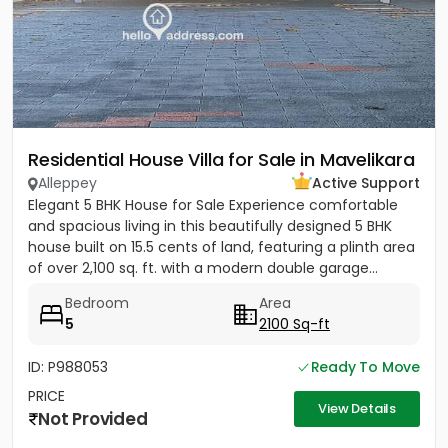
Residential House Villa for Sale in Mavelikara
Alleppey
Active Support
Elegant 5 BHK House for Sale Experience comfortable
and spacious living in this beautifully designed 5 BHK
house built on 15.5 cents of land, featuring a plinth area
of over 2,100 sq. ft. with a modern double garage...
Bedroom
Area
5
2100 Sq-ft
ID: P988053
Ready To Move
PRICE
View Details
Not Provided