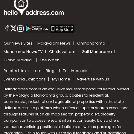
Our News Sites :
Malayalam News
Onmanorama
Manorama News TV
Chuttuvattom
Gulf Manorama
Global Malayali
The Week
Related Links :
Latest Blogs
Testimonials
Events and Exhibitions
My Home
Advertise with us
Helloaddress.com is an exclusive real estate portal for Kerala, owned
by the Malayala Manorama group. It caters to residential,
commercial, industrial and agricultural properties within the state.
Helloaddress is a platform which offers a superior search experience
through features such as map search, property alert, property
Call us
comparison to access relevant information easily. It also offers
various advertising positions to builders as well as packages for
+91 9747 000 857
promotion. Get in touch with us for your feedback and suggestions.