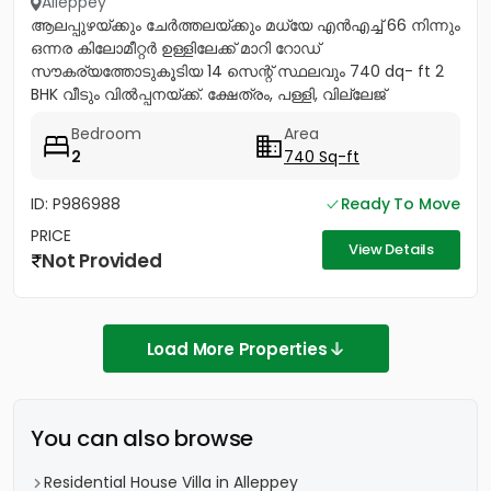
Alleppey
ആലപ്പുഴയ്ക്കും ചേർത്തലയ്ക്കും മധ്യേ എൻഎച്ച് 66 നിന്നും
ഒന്നര കിലോമീറ്റർ ഉള്ളിലേക്ക് മാറി റോഡ്
സൗകര്യത്തോടുകൂടിയ 14 സെന്റ് സ്ഥലവും 740 dq- ft 2
BHK വീടും വിൽപ്പനയ്ക്ക്. ക്ഷേത്രം, പള്ളി, വില്ലേജ്
ഓഫീസ്,സബ് രജിസ്റ്റർ...
Bedroom
Area
2
740 Sq-ft
ID: P986988
Ready To Move
PRICE
View Details
Not Provided
Load More Properties
You can also browse
Residential House Villa in Alleppey