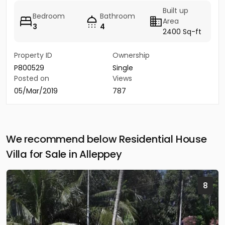
Built up
Bedroom
Bathroom
Area
3
4
2400 Sq-ft
Property ID
Ownership
P800529
Single
Posted on
Views
05/Mar/2019
787
We recommend below Residential House
Villa for Sale in Alleppey
8