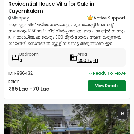
Residential House Villa for Sale in
Kayamkulam
Alleppey
Active Support
ആലപ്പുഴ ജില്ലയിൽ കായംകുളം മൂന്നാംകുറ്റി 9 സെന്റ്
സ്ഥലവും 1350sq.ft വീട് വിൽപ്പനയ്‌ക്ക് .ഈ പ്ലോട്ട്ൽ നിന്നും
K. P റോഡിലേക്ക് വെറും 300 മീറ്റർ മാത്രം ആണ് വരുന്നത്.
ഗായത്രി സെൻട്രൽ സ്കൂളിന് തൊട്ട് അടുത്താണ് ഈ
പ്ലോട്ട്...
Bedroom
Area
3
1350 Sq-ft
ID: P986432
Ready To Move
PRICE
View Details
65 Lac - 70 Lac
9