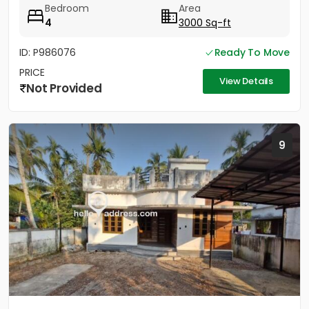
Bedroom
Area
4
3000 Sq-ft
ID: P986076
Ready To Move
PRICE
View Details
Not Provided
9