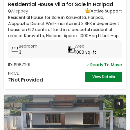
Residential House Villa for Sale in Haripad
Alleppey
Active Support
Residential House for Sale in Karuvatta, Haripad,
Alappuzha District Well-maintained 3 BHK independent
house on 6.2 cents of land in a peaceful residential
area at Karuvatta, Haripad. Approx. 1000+ sq.ft built-up
area...
Bedroom
Area
3
1000 Sq-ft
ID: P987201
Ready To Move
PRICE
View Details
Not Provided
9