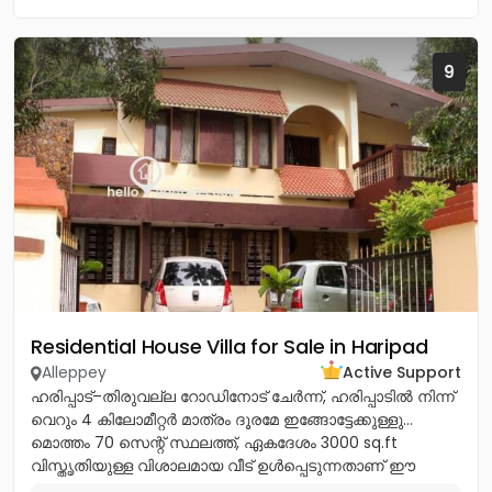
9
Residential House Villa for Sale in Haripad
Alleppey
Active Support
ഹരിപ്പാട്–തിരുവല്ല റോഡിനോട് ചേർന്ന്, ഹരിപ്പാടിൽ നിന്ന്
വെറും 4 കിലോമീറ്റർ മാത്രം ദൂരമേ ഇങ്ങോട്ടേക്കുള്ളു…
മൊത്തം 70 സെന്റ് സ്ഥലത്ത്, ഏകദേശം 3000 sq.ft
വിസ്തൃതിയുള്ള വിശാലമായ വീട് ഉൾപ്പെടുന്നതാണ് ഈ
പ്രോപ്പർട്ടി. peaceful...