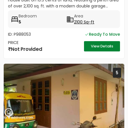
house built on 15.5 cents of land, featuring a plinth area
of over 2,100 sq. ft. with a modern double garage...
Bedroom
Area
5
2100 Sq-ft
ID: P988053
Ready To Move
PRICE
View Details
Not Provided
5