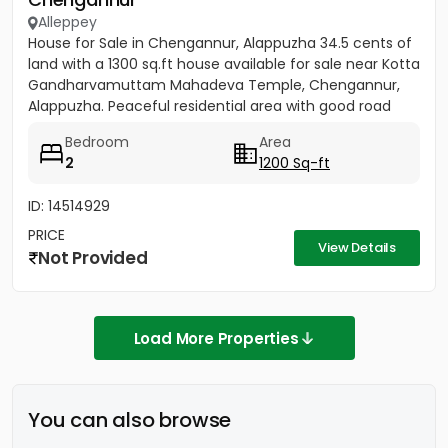
Alleppey
House for Sale in Chengannur, Alappuzha 34.5 cents of
land with a 1300 sq.ft house available for sale near Kotta
Gandharvamuttam Mahadeva Temple, Chengannur,
Alappuzha. Peaceful residential area with good road
access...
Bedroom
Area
2
1200 Sq-ft
ID: 14514929
PRICE
View Details
Not Provided
Load More Properties
You can also browse