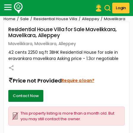
Login
Home
Sale
Residential House Villa
Alleppey
Mavelikara
Post Your Property
Residential House Villa for Sale Mavelikkara,
Mavelikara, Alleppey
Post Your Requirement
Mavelikkara, Mavelikara, Alleppey
Properties for Sale
42 cents 2250 sq.ft 3BHK Residential House for sale in
Properties for Rent
eravankara mavelikara Asking price - 1.3cr negotiable
Premium Projects
Finance Center
Our Services
Price not Provided
Require a loan?
Contact Us
Contact Now
This property listing is more than a month old. But
you may still contact the owner.