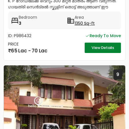
K. P റോഡിലേക്ക് വെറും 300 മീറ്റർ മാത്രം ആണ് വരുന്നത്.
ഗായത്രി സെൻട്രൽ സ്കൂളിന് തൊട്ട് അടുത്താണ് ഈ
പ്ലോട്ട്...
Bedroom
Area
3
1350 Sq-ft
ID: P986432
Ready To Move
PRICE
View Details
65 Lac - 70 Lac
9