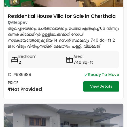
Residential House Villa for Sale in Cherthala
Alleppey
ആലപ്പുഴയ്ക്കും ചേർത്തലയ്ക്കും മധ്യേ എൻഎച്ച് 66 നിന്നും
ഒന്നര കിലോമീറ്റർ ഉള്ളിലേക്ക് മാറി റോഡ്
സൗകര്യത്തോടുകൂടിയ 14 സെന്റ് സ്ഥലവും 740 dq- ft 2
BHK വീടും വിൽപ്പനയ്ക്ക്. ക്ഷേത്രം, പള്ളി, വില്ലേജ്
ഓഫീസ്,സബ് രജിസ്റ്റർ...
Bedroom
Area
2
740 Sq-ft
ID: P986988
Ready To Move
PRICE
View Details
Not Provided