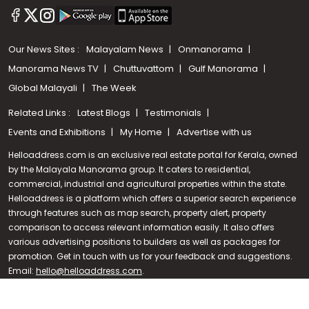
Our News Sites :
Malayalam News
Onmanorama
Manorama News TV
Chuttuvattom
Gulf Manorama
Global Malayali
The Week
Related Links :
Latest Blogs
Testimonials
Events and Exhibitions
My Home
Advertise with us
Helloaddress.com is an exclusive real estate portal for Kerala, owned
by the Malayala Manorama group. It caters to residential,
commercial, industrial and agricultural properties within the state.
Helloaddress is a platform which offers a superior search experience
through features such as map search, property alert, property
Call us
comparison to access relevant information easily. It also offers
various advertising positions to builders as well as packages for
+91 9747 000 857
promotion. Get in touch with us for your feedback and suggestions.
Email:
hello@helloaddress.com
.
© Copyright 2026 Helloaddress - All rights reserved. Powered by