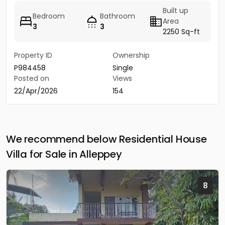
Built up
Bedroom
Bathroom
Area
3
3
2250 Sq-ft
Property ID
Ownership
P984458
Single
Posted on
Views
22/Apr/2026
154
We recommend below Residential House
Villa for Sale in Alleppey
8