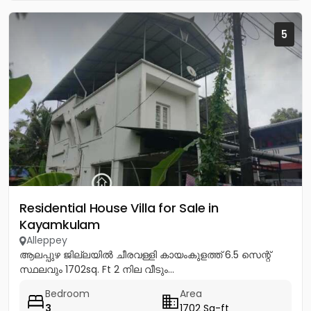
5
Residential House Villa for Sale in
Kayamkulam
Alleppey
ആലപ്പുഴ ജില്ലയിൽ ചീരവള്ളി കായംകുളത്ത് 6.5 സെന്റ്
സ്ഥലവും 1702sq. Ft 2 നില വീടും...
Bedroom
Area
3
1702 Sq-ft