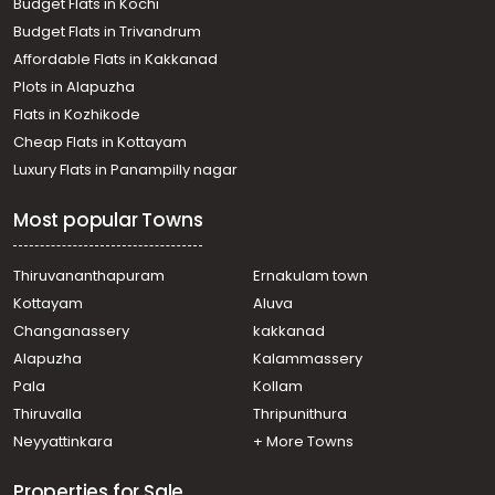
Budget Flats in Kochi
Residential House Villa for Sale in Alleppey, Mavelikara,
Budget Flats in Trivandrum
Mavelikkara
Affordable Flats in Kakkanad
Residential House Villa for Sale in Alleppey, Chengannur,
Plots in Alapuzha
Kodukulanji
Residential House Villa for Sale in Alleppey, Mavelikara,
Flats in Kozhikode
Thazhakara
Cheap Flats in Kottayam
Residential House Villa for Sale in Alleppey, Mavelikara,
Luxury Flats in Panampilly nagar
Mavelikkara
Residential House Villa for Sale in Alleppey, Kayamkulam,
Most popular Towns
Chunakkara
Residential House Villa for Sale in Alleppey, Mavelikara,
Mavelikkara
Thiruvananthapuram
Ernakulam town
Residential House Villa for Sale in Alleppey, Mavelikara,
Kottayam
Aluva
Mavelikkara
Changanassery
kakkanad
Residential House Villa for Sale in Alleppey, Mavelikara,
Alapuzha
Kalammassery
Mavelikkara
Pala
Kollam
Residential House Villa for Sale in Alleppey, Mavelikara,
Mavelikkara
Thiruvalla
Thripunithura
Residential House Villa for Sale in Alleppey, Mavelikara,
Neyyattinkara
+ More Towns
Thekkekara
Properties for Sale