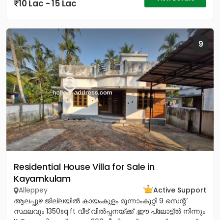
10 Lac - 15 Lac
9
Residential House Villa for Sale in
Kayamkulam
Alleppey
Active Support
ആലപ്പുഴ ജില്ലയിൽ കായംകുളം മൂന്നാംകുറ്റി 9 സെന്റ്
സ്ഥലവും 1350sq.ft വീട് വിൽപ്പനയ്‌ക്ക് .ഈ പ്ലോട്ട്ൽ നിന്നും