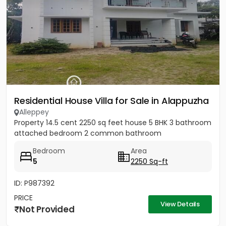
Residential House Villa for Sale in Alappuzha
Alleppey
Property 14.5 cent 2250 sq feet house 5 BHK 3 bathroom
attached bedroom 2 common bathroom
Bedroom
Area
5
2250 Sq-ft
ID: P987392
PRICE
View Details
Not Provided