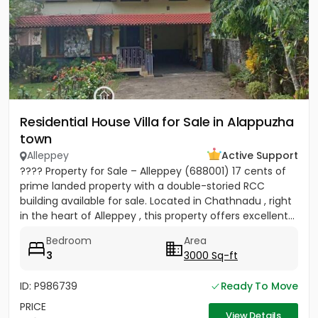
Residential House Villa for Sale in Alappuzha
town
Alleppey
Active Support
???? Property for Sale – Alleppey (688001) 17 cents of
prime landed property with a double-storied RCC
building available for sale. Located in Chathnadu , right
in the heart of Alleppey , this property offers excellent...
Bedroom
Area
3
3000 Sq-ft
ID: P986739
Ready To Move
PRICE
View Details