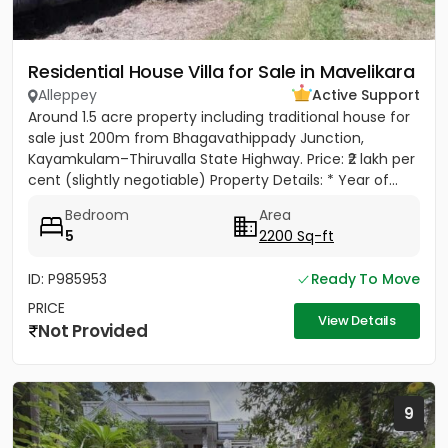
Residential House Villa for Sale in Mavelikara
Alleppey
Active Support
Around 1.5 acre property including traditional house for
sale just 200m from Bhagavathippady Junction,
Kayamkulam–Thiruvalla State Highway. Price: ₹2 lakh per
cent (slightly negotiable) Property Details: * Year of...
Bedroom
Area
5
2200 Sq-ft
ID: P985953
Ready To Move
PRICE
View Details
Not Provided
9