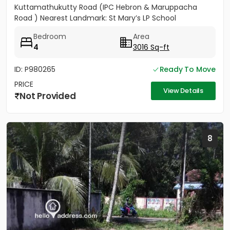
Kuttamathukutty Road (IPC Hebron & Maruppacha
Road ) Nearest Landmark: St Mary’s LP School
Vazharmangalam & IPC Hebron Church...
Bedroom
Area
4
3016 Sq-ft
ID: P980265
Ready To Move
PRICE
View Details
Not Provided
8