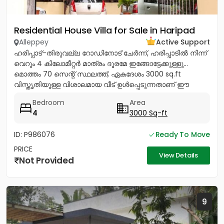
Residential House Villa for Sale in Haripad
Alleppey
Active Support
ഹരിപ്പാട്–തിരുവല്ല റോഡിനോട് ചേർന്ന്, ഹരിപ്പാടിൽ നിന്ന്
വെറും 4 കിലോമീറ്റർ മാത്രം ദൂരമേ ഇങ്ങോട്ടേക്കുള്ളു…
മൊത്തം 70 സെന്റ് സ്ഥലത്ത്, ഏകദേശം 3000 sq.ft
വിസ്തൃതിയുള്ള വിശാലമായ വീട് ഉൾപ്പെടുന്നതാണ് ഈ
പ്രോപ്പർട്ടി. peaceful...
Bedroom
Area
4
3000 Sq-ft
ID: P986076
Ready To Move
PRICE
View Details
Not Provided
9