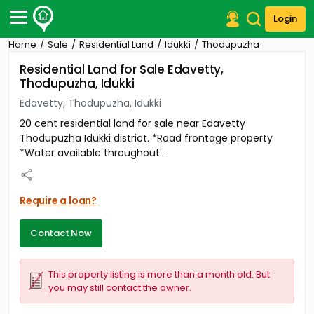
Login
Home
Sale
Residential Land
Idukki
Thodupuzha
Post Your Property
Residential Land for Sale Edavetty,
Thodupuzha, Idukki
Post Your Requirement
Edavetty, Thodupuzha, Idukki
Properties for Sale
20 cent residential land for sale near Edavetty
Properties for Rent
Thodupuzha Idukki district. *Road frontage property
Premium Projects
*Water available throughout...
Finance Center
Our Services
Contact Us
Require a loan?
Contact Now
This property listing is more than a month old. But
you may still contact the owner.