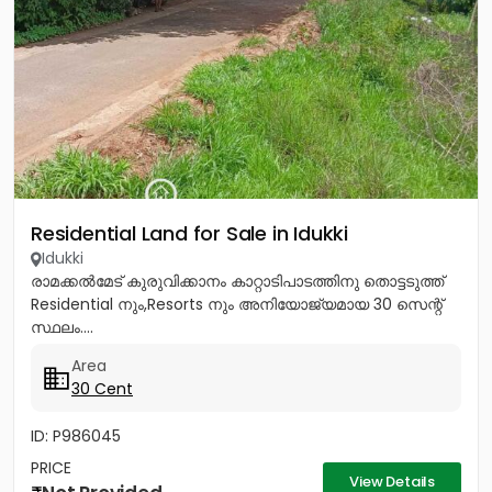
Residential Land for Sale in Idukki
Idukki
രാമക്കൽമേട് കുരുവിക്കാനം കാറ്റാടിപാടത്തിനു തൊട്ടടുത്ത്
Residential നും,Resorts നും അനിയോജ്യമായ 30 സെന്റ്
സ്ഥലം....
Area
30 Cent
ID: P986045
PRICE
View Details