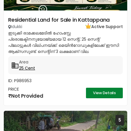
Residential Land for Sale in Kattappana
Idukki
Active Support
ഇടുക്കി രാമക്കലമേടിൽ ഹോംസ്റ്റേ
പ്രൊജക്ടിനനുയോജ്യമായ 12 സെന്റ്, 25 സെന്റ്
പ്ലോട്ടുകൾ വില്പനയ്ക്ക്. മെയിൻറോഡുകളിലേക്ക് ഈസി
ആക്സസുണ്ട്. സെന്റിന് 3 ലക്ഷമാണ് വില.
പ്രകൃതിരമണീയമായ ഈ സ്ഥലം സ്വന്തമാക്കാൻ ഉടൻ
Area
വിളിക്കൂ. CONTACT :...
25 Cent
ID: P986953
PRICE
View Details
Not Provided
5