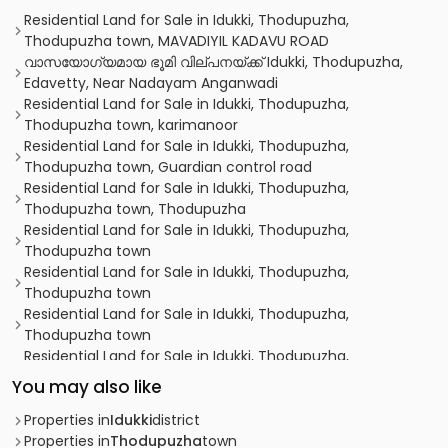
Residential Land for Sale in Idukki, Thodupuzha,
Thodupuzha town, MAVADIYIL KADAVU ROAD
വാസയോഗ്യമായ ഭൂമി വില്പനയ്ക്ക് Idukki, Thodupuzha,
Edavetty, Near Nadayam Anganwadi
Residential Land for Sale in Idukki, Thodupuzha,
Thodupuzha town, karimanoor
Residential Land for Sale in Idukki, Thodupuzha,
Thodupuzha town, Guardian control road
Residential Land for Sale in Idukki, Thodupuzha,
Thodupuzha town, Thodupuzha
Residential Land for Sale in Idukki, Thodupuzha,
Thodupuzha town
Residential Land for Sale in Idukki, Thodupuzha,
Thodupuzha town
Residential Land for Sale in Idukki, Thodupuzha,
Thodupuzha town
Residential Land for Sale in Idukki, Thodupuzha,
Thodupuzha town
You may also like
Residential Land for Sale in Idukki, Thodupuzha,
Thodupuzha town
Properties in
Idukki
district
Residential Land for Sale in Idukki, Thodupuzha,
Properties in
Thodupuzha
town