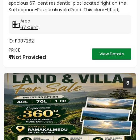
spacious 67-cent residential plot located right on the
Kattappana-Pezhumkavala Road. This clear-titled,
single-owner...
Area
67 Cent
ID: P987262
PRICE
View Details
Not Provided
6