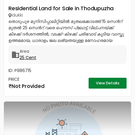
Residential Land for Sale in Thodupuzha
Idukki
തൊടുപുഴ മുനിസിപ്പാലിറ്റിയിൽ മുതലക്കോടത്ത് 15 സെൻറ്
മുതൽ 25 സെൻറ് വരെ ഹൌസ് പ്ലോട്ട് വില്പനയ്ക്ക്
കിഴക്ക് ദർശനത്തിൽ, വടക്ക്-കിഴക്ക് ചരിവോട് കൂടിയ വാസ്തു
ഉത്തമമായ, ധാരാളം ജല ലഭ്യതയുള്ള മനോഹരമായ
സ്ഥലം. സ്കൂൾ, പള്ളി,...
Area
25 Cent
ID: P986715
PRICE
View Details
Not Provided