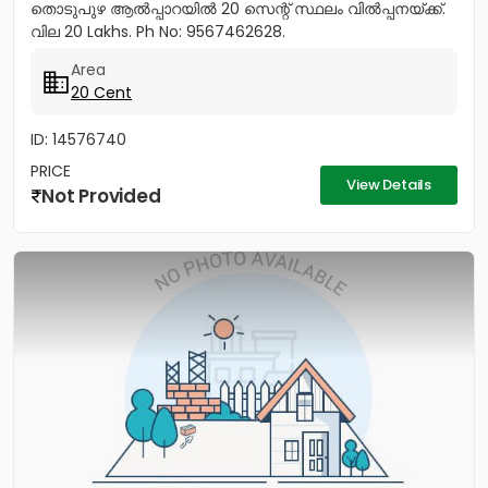
തൊടുപുഴ ആൽപ്പാറയിൽ 20 സെന്റ് സ്ഥലം വിൽപ്പനയ്ക്ക്.
വില 20 Lakhs. Ph No: 9567462628.
Area
20 Cent
ID: 14576740
PRICE
View Details
Not Provided