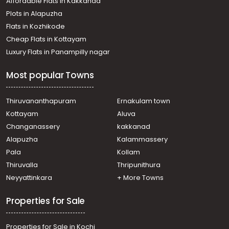
Affordable Flats in Kakkanad
Thodupuzha town
Plots in Alapuzha
Residential Land for Sale in Idukki, Thodupuzha,
Vengalloor
Flats in Kozhikode
Residential Land for Sale in Idukki, Thodupuzha,
Cheap Flats in Kottayam
Thodupuzha town
Luxury Flats in Panampilly nagar
Residential Land for Sale in Idukki, Thodupuzha,
Kumaramangalam
Most popular Towns
Residential Land for Sale in Idukki, Thodupuzha,
Thodupuzha town
Residential Land for Sale in Idukki, Thodupuzha,
Thiruvananthapuram
Ernakulam town
Thodupuzha town
Kottayam
Aluva
Residential Land for Sale in Idukki, Thodupuzha,
Changanassery
kakkanad
Thodupuzha town
Alapuzha
Kalammassery
Residential Land for Sale in Idukki, Thodupuzha,
Pala
Kollam
Thodupuzha town
Residential Land for Sale in Idukki, Thodupuzha,
Thiruvalla
Thripunithura
Vellyamattom
Neyyattinkara
+ More Towns
Properties for Sale
Properties for Sale in Kochi