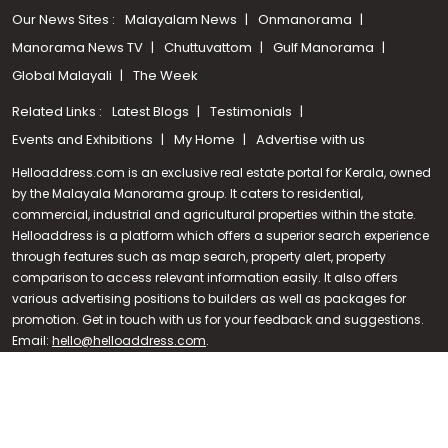
Our News Sites :
Malayalam News
Onmanorama
Manorama News TV
Chuttuvattom
Gulf Manorama
Global Malayali
The Week
Related Links :
Latest Blogs
Testimonials
Events and Exhibitions
My Home
Advertise with us
Helloaddress.com is an exclusive real estate portal for Kerala, owned
by the Malayala Manorama group. It caters to residential,
commercial, industrial and agricultural properties within the state.
Helloaddress is a platform which offers a superior search experience
through features such as map search, property alert, property
Call us
comparison to access relevant information easily. It also offers
various advertising positions to builders as well as packages for
+91 9747 000 857
promotion. Get in touch with us for your feedback and suggestions.
Email:
hello@helloaddress.com
.
© Copyright 2026 Helloaddress - All rights reserved. Powered by
manoramaonline.com
24/7 Service : 0481-2587202 | hello@helloaddress.com |
Privacy