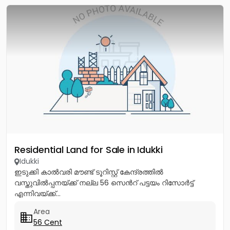
Residential Land for Sale in Idukki
Idukki
ഇടുക്കി കാൽവരി മൗണ്ട് ടൂറിസ്റ്റ് കേന്ദ്രത്തിൽ
വസ്തുവിൽപ്പനയ്ക്ക് നല്ല 56 സെൻറ് പട്ടയം റിസോർട്ട്
എന്നിവയ്ക്ക്...
Area
56 Cent