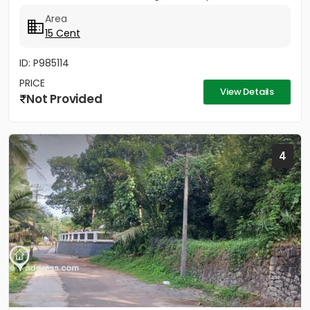
Area
15 Cent
ID: P985114
PRICE
View Details
Not Provided
4