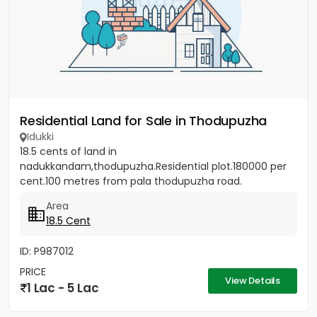
Residential Land for Sale in Thodupuzha
Idukki
18.5 cents of land in
nadukkandam,thodupuzha.Residential plot.180000 per
cent.100 metres from pala thodupuzha road.
Area
18.5 Cent
ID: P987012
PRICE
View Details
1 Lac - 5 Lac