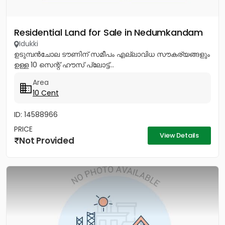
Residential Land for Sale in Nedumkandam
Idukki
ഉടുമ്പൻചോല ടൗണിന് സമീപം എല്ലാവിധ സൗകര്യങ്ങളും
ഉള്ള 10 സെന്റ് ഹൗസ് പ്ലോട്ട്...
Area
10 Cent
ID: 14588966
PRICE
View Details
Not Provided